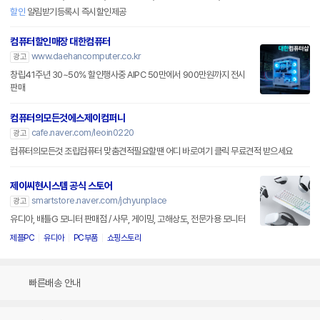
할인
알림받기등록시 즉시할인제공
컴퓨터할인매장 대한컴퓨터
www.daehancomputer.co.kr
광고
창립41주년 30~50% 할인행사중 AIPC 50만에서 900만원까지 전시
판매
컴퓨터의모든것에스제이컴퍼니
cafe.naver.com/leoin0220
광고
컴퓨터의모든것 조립컴퓨터 맞춤견적필요할땐 어디 바로여기 클릭 무료견적 받으세요
제이씨현시스템 공식 스토어
smartstore.naver.com/jchyunplace
광고
유디아, 배틀G 모니터 판매점 / 사무, 게이밍, 고해상도, 전문가용 모니터
제플PC
유디아
PC부품
쇼핑스토리
빠른배송 안내