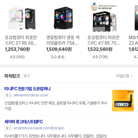
포유컴퓨터 퍼포먼
영웅컴퓨터 영웅 게
포유컴퓨터 퍼포먼
MSI
스PC 37 R5 5600
이밍울트라 7546
스PC 47 R5 7500
Z2 
RTX5060
GT R5 7500F RT
F RTX5060Ti
R5-
1,253,760
원
1,509,640
원
1,522,560
원
1,61
X5060Ti
060
4.9
(100)
5.0
(64)
4.9
(706)
4.
파워링크
가입신청
광고
미니PC 전문기업 오존컴퍼니
www.microbox.co.kr
광고
산업용/홈오피스 미니PC 전문 제조, 글로벌 미니PC 유통, 기술평가 우수
기업
세이퍼 중고데스트탑PC
smartstore.naver.com/bornpc
광고
리사이클IT기기, 피벗모니터, 사무용모니터, 사무용PC 조립PC, 조립PC