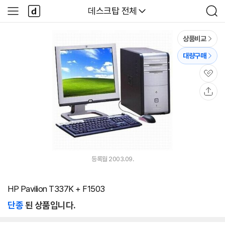
본문 바로가기
다
다나와
데스크탑 전체
사
검
나
이
색
와
드
메
메
상품비교
인
뉴
대량구매
관
심
공
유
등록월 2003.09.
HP Pavilion T337K + F1503
단종
된 상품입니다.