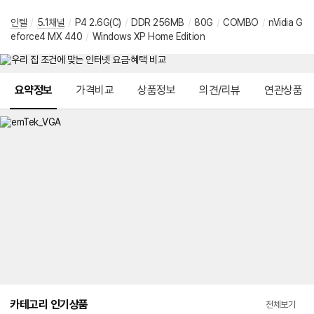
인텔
/
5.1채널
/
P4 2.6G(C)
/
DDR 256MB
/
80G
/
COMBO
/
nVidia G
eforce4 MX 440
/
Windows XP Home Edition
메뉴 네비게이션
요약정보
가격비교
상품정보
의견/리뷰
연관상품
카테고리 인기상품
전체보기