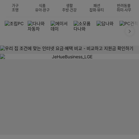
가구
식품
생활
패션
반려동물
조명
유아·완구
주방·건강
잡화·뷰티
취미·사무