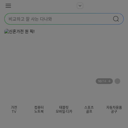
본문 바로가기
다
서
메
나
비
뉴
와
검
스
검색
색
더
어
보
를
기
입
력
해
주
세
요
배
페
10
/14
너
이
전
자
섹션 카테고리
지
체
동
보
롤
기
링
가전
컴퓨터
태블릿
스포츠
자동차용품
멈
TV
노트북
모바일·디카
골프
공구
춤