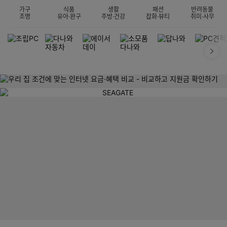
가구
식품
생활
패션
반려동물
조명
유아·완구
주방·건강
잡화·뷰티
취미·사무