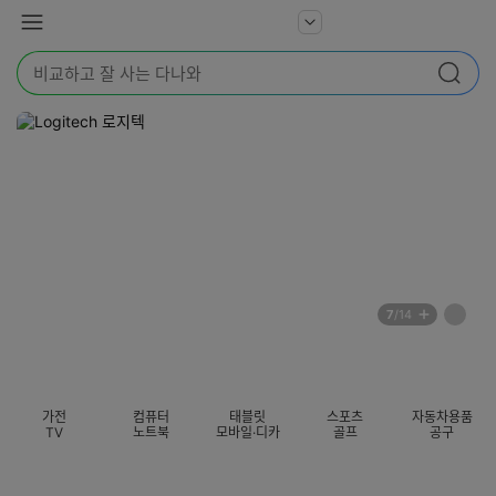
본문 바로가기
다
서
메
나
비
뉴
와
검
스
검색
색
더
어
보
를
기
입
력
해
주
세
요
배
페
7
/14
너
이
전
자
섹션 카테고리
지
체
동
보
롤
기
링
가전
컴퓨터
태블릿
스포츠
자동차용품
멈
TV
노트북
모바일·디카
골프
공구
춤