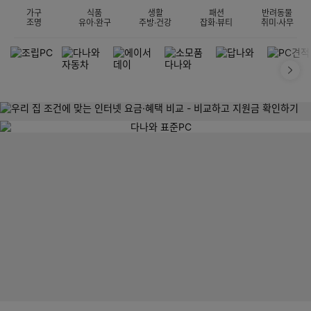
가구
식품
생활
패션
반려동물
조명
유아·완구
주방·건강
잡화·뷰티
취미·사무