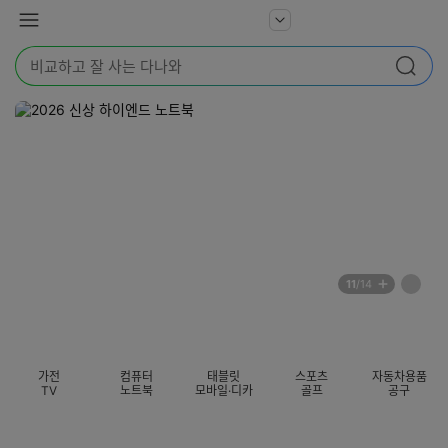
본문 바로가기
다
서
메
나
비
뉴
와
검
스
검색
색
더
어
보
를
기
입
력
해
주
세
요
배
페
11
/14
너
이
전
자
섹션 카테고리
지
체
동
보
롤
기
링
가전
컴퓨터
태블릿
스포츠
자동차용품
멈
TV
노트북
모바일·디카
골프
공구
춤