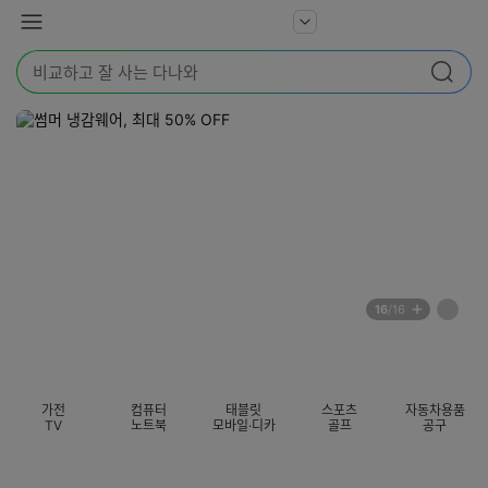
본문 바로가기
다
서
메
나
비
뉴
와
검
스
검색
색
더
어
보
를
기
입
력
해
주
세
요
배
페
16
/16
너
이
전
자
섹션 카테고리
지
체
동
보
롤
기
링
가전
컴퓨터
태블릿
스포츠
자동차용품
멈
TV
노트북
모바일·디카
골프
공구
춤