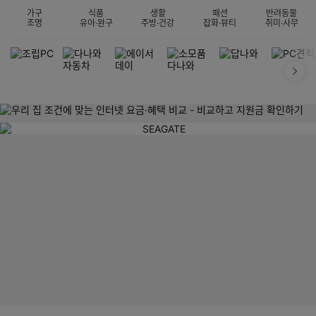
가구
식품
생활
패션
반려동물
조명
유아·완구
주방·건강
잡화·뷰티
취미·사무