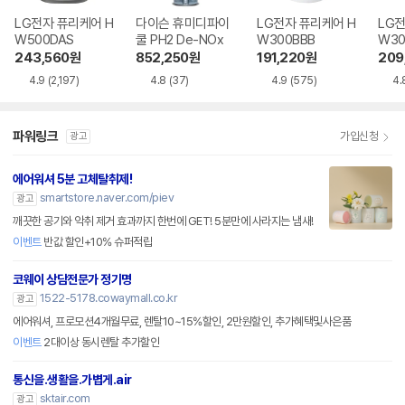
LG전자 퓨리케어 H
다이슨 휴미디파이
LG전자 퓨리케어 H
LG전
W500DAS
쿨 PH2 De-NOx
W300BBB
W30
243,560
원
852,250
원
191,220
원
209
4.9
(2,197)
4.8
(37)
4.9
(575)
4.
파워링크
가입신청
광고
에어워셔 5분 고체탈취제!
smartstore.naver.com/piev
광고
깨끗한 공기와 악취 제거 효과까지 한번에 GET! 5분만에 사라지는 냄새!
이벤트
반값 할인+10% 슈퍼적립
코웨이 상담전문가 정기명
1522-5178.cowaymall.co.kr
광고
에어워셔, 프로모션4개월무료, 렌탈10~15%할인, 2만원할인, 추가혜택및사은품
이벤트
2대이상 동시렌탈 추가할인
통신을.생활을.가볍게.air
sktair.com
광고