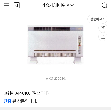
본문 바로가기
다
다나와
가습기/에어워셔
사
검
나
이
색
와
드
메
메
상품비교
인
뉴
관
심
공
유
등록월 2000.10.
코웨이 AP-6100 (일반구매)
단종
된 상품입니다.