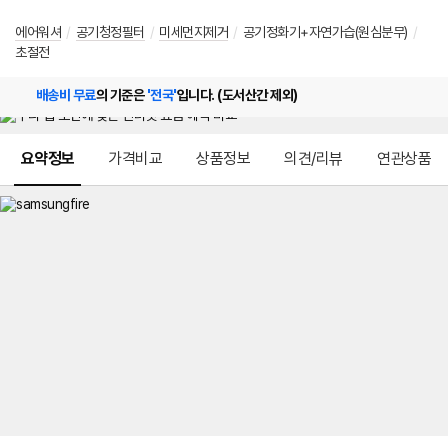
에어워셔
/
공기청정필터
/
미세먼지제거
/
공기정화기+자연가습(원심분무)
/
초절전
배송비 무료
의 기준은
'전국'
입니다. (도서산간 제외)
메뉴 네비게이션
요약정보
가격비교
상품정보
의견/리뷰
연관상품