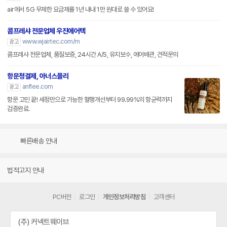
air에서 5G 무제한 요금제를 1년 내내 1만 원대로 쓸 수 있어요!
콤프레샤 전문업체 우진에어텍
www.wjairtec.com/m
광고
콤프레샤 전문업체, 품질보증, 24시간 A/S, 유지보수, 에어배관, 견적문의
항문청결제, 아너스플리
anflee.com
광고
항문 고민 끝! 세정만으로 가능한 혈행개선부터 99.99%의 항균력까지
검증완료.
빠른배송 안내
법적고지 안내
PC버전
로그인
개인정보처리방침
고객센터
(주) 커넥트웨이브