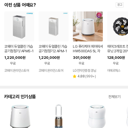
이런 상품 어때요?
광고
코웨이 듀얼클린 가습
코웨이 듀얼클린 가습
LG 퓨리케어 에어워셔
에어크래프트 전
공기청정기/ APMS-1
공기청정기2 APM-1
HW500DAS 5L 자
유닛 2개입 20
020A / 청정한 공기부
226H
연기화식 가습기
9-1K
1,220,000
1,220,000
301,000
128,000
원
원
원
원
터 위생적인 가습까지
무료
무료
무료
무료
코웨이 온라인스토어
코웨이 온라인스토어
LG전자인증점 경남
아에르웍스
리
4.88
(
999+
)
별
뷰
점
수
카테고리 인기상품
전체보기