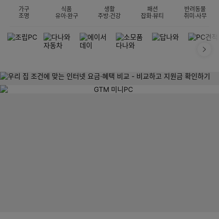
가구
식품
생활
패션
반려동물
조명
유아·완구
주방·건강
잡화·뷰티
취미·사무