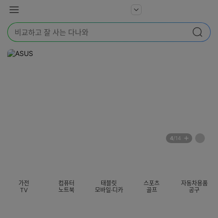
본문 바로가기
다
서
메
나
비
뉴
와
검
스
검색
색
더
어
보
를
기
입
력
해
주
세
요
배
페
4
/14
너
이
전
자
섹션 카테고리
지
체
동
보
롤
기
링
가전
컴퓨터
태블릿
스포츠
자동차용품
멈
TV
노트북
모바일·디카
골프
공구
춤