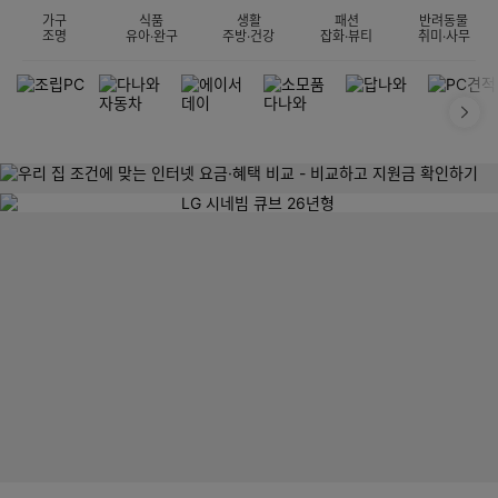
가구
식품
생활
패션
반려동물
조명
유아·완구
주방·건강
잡화·뷰티
취미·사무