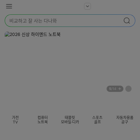
본문 바로가기
다
서
메
나
비
뉴
와
검
스
검색
색
더
어
보
를
기
입
력
해
주
세
요
배
페
5
/14
너
이
전
자
섹션 카테고리
지
체
동
보
롤
기
링
가전
컴퓨터
태블릿
스포츠
자동차용품
멈
TV
노트북
모바일·디카
골프
공구
춤