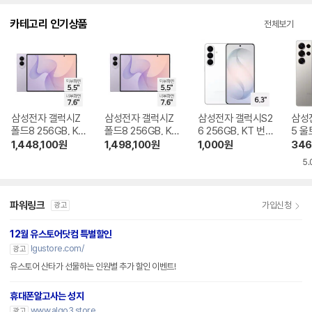
다.
카테고리 인기상품
전체보기
삼성전자 갤럭시Z
삼성전자 갤럭시Z
삼성전자 갤럭시S2
삼성
폴드8 256GB, KT
폴드8 256GB, KT
6 256GB, KT 번호
5 울
번호이동 완납
기기변경 완납
이동 완납
KT 
1,448,100
원
1,498,100
원
1,000
원
346
5.
파워링크
가입신청
광고
12월 유스토어닷컴 특별할인
lgustore.com/
광고
유스토어 산타가 선물하는 인원별 추가 할인 이벤트!
휴대폰알고사는 성지
www.algo3.store
광고