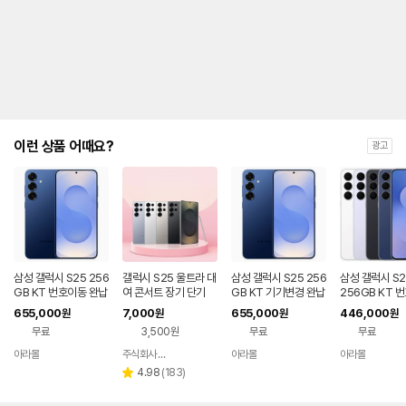
제
안
내
및
유
지
해
야
되
는
이런 상품 어때요?
광고
대
략
적
인
기
간
을
안
내
삼성 갤럭시 S25 256
갤럭시 S25 울트라 대
삼성 갤럭시 S25 256
삼성 갤럭시 S2
를
GB KT 번호이동 완납
여 콘서트 장기 단기
GB KT 기기변경 완납
256GB KT 
공시지원 완납
나
655,000
7,000
655,000
446,000
원
원
원
원
타
무료
3,500원
무료
무료
내
는
아라몰
주식회사 폰빌리지
아라몰
아라몰
네이버
표
페이
리
4.98
(
183
)
별
입
뷰
점
니
수