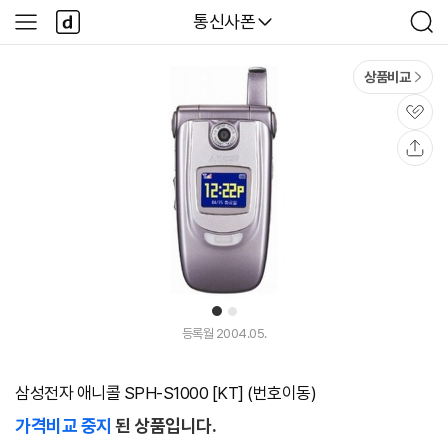
본문 바로가기
다
다나와
통신사폰
사
검
나
이
색
와
드
메
메
상품비교
인
뉴
관
심
공
유
1
2
등록월 2004.05.
삼성전자 애니콜 SPH-S1000 [KT] (번호이동)
가격비교 중지
된 상품입니다.