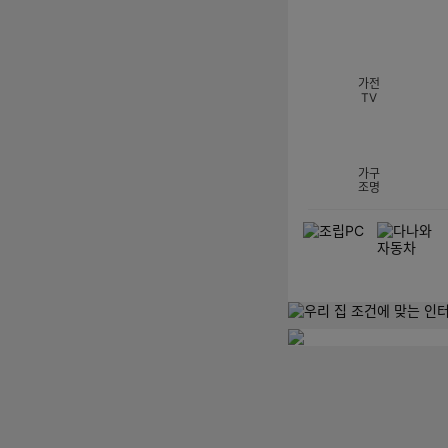
섹션 카테고리
가전
TV
가구
조명