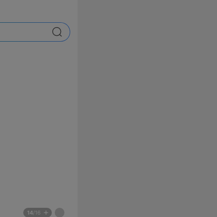
검색
배
페
14
/16