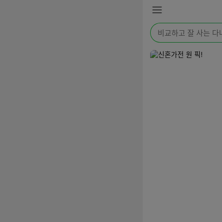
본문 바로가기
메
뉴
검
색
어
를
입
력
해
주
세
요