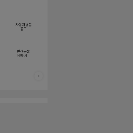
너
이
전
자
지
체
동
보
롤
기
링
자동차용품
멈
공구
춤
반려동물
취미·사무