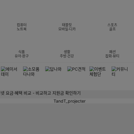
컴퓨터
태블릿
스포츠
노트북
모바일·디카
골프
식품
생활
패션
유아·완구
주방·건강
잡화·뷰티