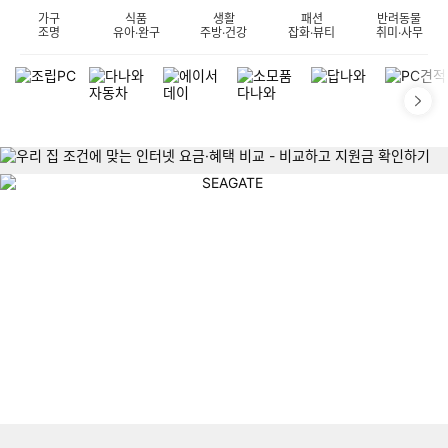
가구
식품
생활
패션
반려동물
조명
유아·완구
주방·건강
잡화·뷰티
취미·사무