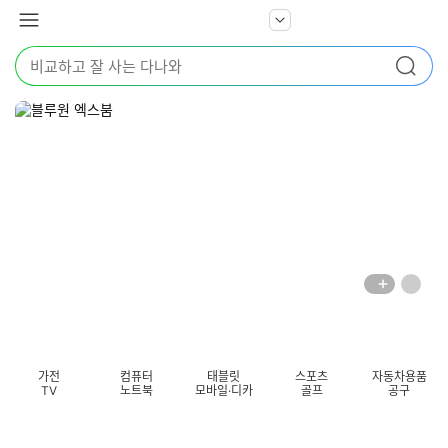
본문 바로가기
다
서
메
나
비
뉴
와
검
스
검색
색
더
어
보
를
기
입
력
해
주
세
요
배
페
너
이
전
자
섹션 카테고리
지
체
동
보
롤
기
링
가전
컴퓨터
태블릿
스포츠
자동차용품
멈
TV
노트북
모바일·디카
골프
공구
춤