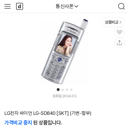
본문 바로가기
다
다나와
통신사폰
사
검
나
이
색
와
드
메
메
상품비교
인
뉴
관
심
공
유
1
2
3
4
등록월 2004.03.
LG전자 싸이언 LG-SD840 [SKT] (기변-할부)
가격비교 중지
된 상품입니다.