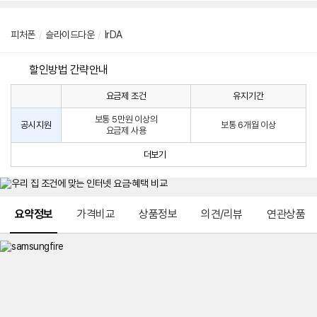
피처폰
/
슬라이드다운
/
lrDA
할인방법 간략안내
요금제 조건
유지기간
통
통
신
보통 5만원 이상의
사
신
공시지원
보통 6개월 이상
요금제 사용
할
사
인
공
더보기
방
시
법
지
원
및
메뉴 네비게이션
선
요약정보
가격비교
상품정보
의견/리뷰
연관상품
택
약
정
주
적
용
요
금