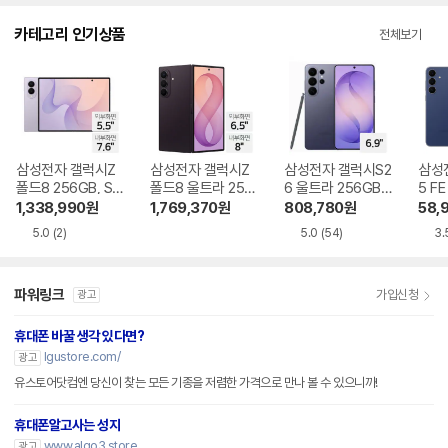
다.
카테고리 인기상품
전체보기
삼성전자 갤럭시Z
삼성전자 갤럭시Z
삼성전자 갤럭시S2
삼성
폴드8 256GB, SK
폴드8 울트라 256
6 울트라 256GB,
5 FE
T 기기변경 완납
GB, SKT 기기변경
SKT 기기변경 완납
기기
1,338,990
원
1,769,370
원
808,780
원
58,
완납
5.0
(2)
5.0
(54)
3.
파워링크
가입신청
광고
휴대폰 바꿀 생각 있다면?
lgustore.com/
광고
유스토어닷컴엔 당신이 찾는 모든 기종을 저렴한 가격으로 만나 볼 수 있으니까!
휴대폰알고사는 성지
www.algo3.store
광고