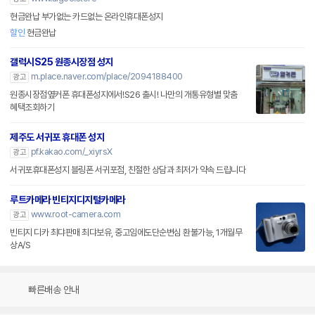
현금완납 부가없는 카드없는 온라인휴대폰성지
할인
현금완납
갤럭시S25 원종시장점 성지
m.place.naver.com/place/2094188400
광고
원종시장점옆커폰 휴대폰성지에서!S26 출시! 나만의 개통유형별 맞춤
혜택조회하기
제주도 서귀포 휴대폰 성지
pf.kakao.com/_xiyrsX
광고
서귀포휴대폰성지 블링폰 서귀포점, 친절한 상담과 최저가 약속 드립니다
루트카메라 빈티지디지털카메라
www.root-camera.com
광고
빈티지 디카 최댜판매 최댜보유, 중고임에도단순변심 환불가능, 1개월무
상A/S
빠른배송 안내