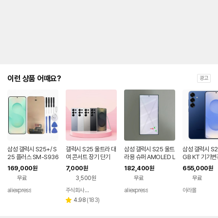
제
안
내
및
유
지
해
야
되
는
이런 상품 어때요?
광고
대
략
적
인
기
간
을
안
내
삼성 갤럭시 S25+/ S
갤럭시 S25 울트라 대
삼성 갤럭시 S25 울트
삼성 갤럭시 S2
를
25 플러스 SM-S936
여 콘서트 장기 단기
라용 슈퍼 AMOLED L
GB KT 기기변
U/S936B 휴대폰 액
CD 디스플레이 터치
나
169,000
7,000
182,400
655,000
원
원
원
원
세서리에 적합한 프레
스크린 디지타이저 어
타
무료
3,500원
무료
무료
임 포함 오리지널 AM
셈블리 (S25U) - 불량
내
OLED 스크린
품
는
aliexpress
주식회사 폰빌리지
aliexpress
아라몰
네이버
표
페이
리
4.98
(
183
)
별
입
뷰
점
니
수