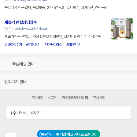
콤프레샤 전문업체, 품질보증, 24시간 A/S, 유지보수, 에어배관, 견적문의
제습기 렌탈상담접수
rentalwe.cafe24.com
광고
제습기전문. 렌탈료 약정 할인/3개월면제, 설치비 0원. 1+1+1사은품
코웨이정수기
공기청정기
침대매트리스
비데/연수기
빠른배송 안내
법적고지 안내
PC버전
로그인
개인정보처리방침
고객센터
(주) 커넥트웨이브
인터넷 가입 비교 서비스 오픈
NEW
닫기