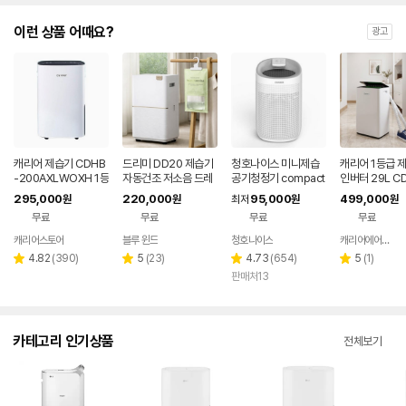
이런 상품 어때요?
광고
캐리어 제습기 CDHB
드리미 DD20 제습기
청호나이스 미니제습
캐리어 1등급 
-200AXLWOXH 1등
자동건조 저소음 드레
공기청정기 compact
인버터 29L C
급 20L 가정용 원룸 습
스룸 연속배수 덥지 않
AD-01H505W 0.75
90ACLWOW
295,000
220,000
95,000
499,000
원
원
최저
원
원
도조절 드레스룸
은 제습 쾌적
L
제습 신발건조 
무료
무료
무료
무료
습도조절 결로
캐리어스토어
블루 윈드
청호나이스
캐리어에어컨 공식온라인샵
네이버
네이버
페이
페이
리
리
리
리
4.82
(
390
)
5
(
23
)
4.73
(
654
)
5
(
1
)
별
별
별
별
뷰
뷰
뷰
뷰
판매처13
점
점
점
점
수
수
수
수
카테고리 인기상품
전체보기