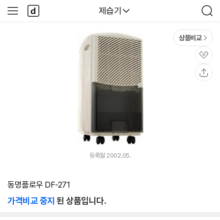
본문 바로가기
다
다나와
제습기
사
검
나
이
색
와
드
메
메
상품비교
인
뉴
관
심
공
유
등록월 2002.05.
동명플로우 DF-271
가격비교 중지
된 상품입니다.