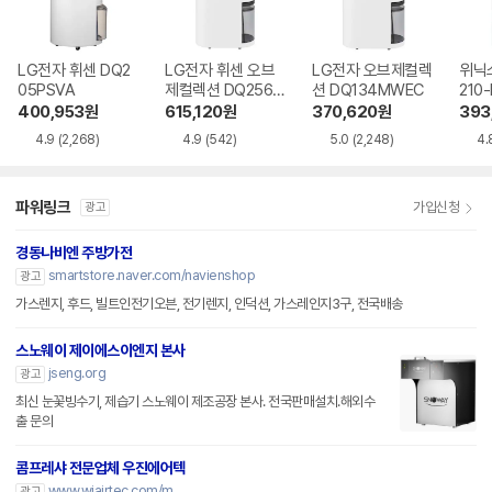
LG전자 휘센 DQ2
LG전자 휘센 오브
LG전자 오브제컬렉
위닉스
05PSVA
제컬렉션 DQ256M
션 DQ134MWEC
210
WGA
400,953
원
615,120
원
370,620
원
393
4.9
(2,268)
4.9
(542)
5.0
(2,248)
4.
파워링크
가입신청
광고
경동나비엔 주방가전
smartstore.naver.com/navienshop
광고
가스렌지, 후드, 빌트인전기오븐, 전기렌지, 인덕션, 가스레인지3구, 전국배송
스노웨이 제이에스이엔지 본사
jseng.org
광고
최신 눈꽃빙수기, 제습기 스노웨이 제조공장 본사. 전국판매설치.해외수
출 문의
콤프레샤 전문업체 우진에어텍
www.wjairtec.com/m
광고