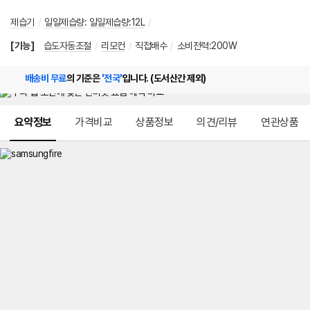
제습기
/
일일제습량
:
일일제습량:12L
/
[기능]
습도자동조절
/
리모컨
/
직접배수
/
소비전력:200W
배송비 무료
의 기준은
'전국'
입니다. (도서산간 제외)
메뉴 네비게이션
요약정보
가격비교
상품정보
의견/리뷰
연관상품