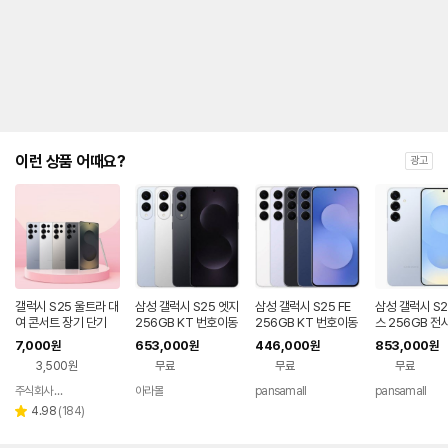
제
안
내
및
유
지
해
야
되
는
이런 상품 어때요?
광고
대
략
적
인
기
간
을
안
내
갤럭시 S25 울트라 대
삼성 갤럭시 S25 엣지
삼성 갤럭시 S25 FE
삼성 갤럭시 S2
를
여 콘서트 장기 단기
256GB KT 번호이동
256GB KT 번호이동
스 256GB 전
완납 80요금제
공시지원 완납
번호이동 완납 
나
7,000
653,000
446,000
853,000
원
원
원
원
제
타
3,500원
무료
무료
무료
내
는
주식회사 폰빌리지
아라몰
pansamall
pansamall
네이버
표
페이
리
4.98
(
184
)
별
입
뷰
점
니
수