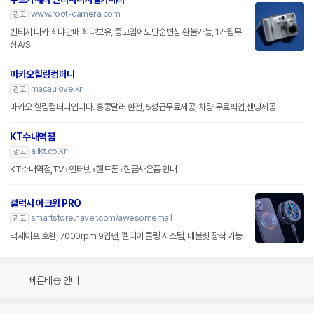
www.root-camera.com
광고
빈티지 디카 최댜판매 최댜보유, 중고임에도단순변심 환불가능, 1개월무
상A/S
마카오힐링컴퍼니
macaulove.kr
광고
마카오 힐링컴퍼니입니다. 홍콩달러 환전, 5성급무료제공, 차량 무료픽업,샌딩제공
KT수내역점
allkt.co.kr
광고
KT수내역점,TV+인터넷+핸드폰+현금사은품 안내
갤럭시 아크윙 PRO
smartstore.naver.com/awesomemall
광고
맥세이프 호환, 7000rpm 9엽팬, 펠티어 쿨링 시스템, 태블릿 장착 가능
빠른배송 안내