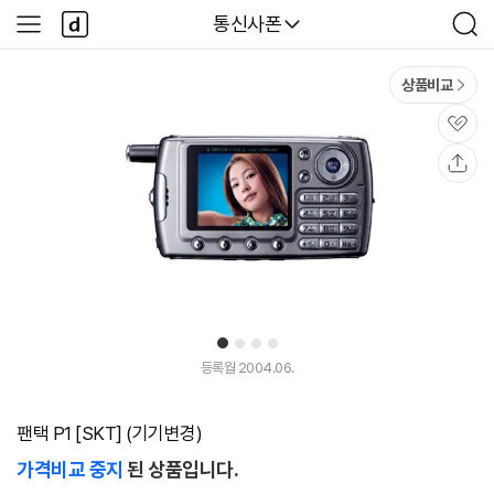
본문 바로가기
다
다나와
통신사폰
사
검
나
이
색
와
드
메
메
상품비교
인
뉴
관
심
공
유
1
2
3
4
등록월 2004.06.
팬택 P1 [SKT] (기기변경)
가격비교 중지
된 상품입니다.