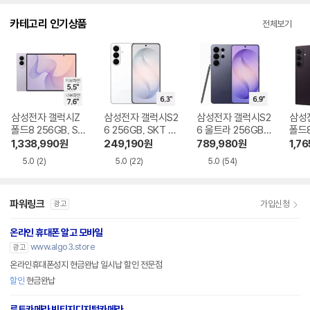
다.
카테고리 인기상품
전체보기
삼성전자 갤럭시Z
삼성전자 갤럭시S2
삼성전자 갤럭시S2
삼성
폴드8 256GB, SK
6 256GB, SKT 기
6 울트라 256GB,
폴드8
T 기기변경 완납
기변경 완납
SKT 기기변경 완납
GB,
1,338,990
원
249,190
원
789,980
원
1,76
완납
5.0
(2)
5.0
(22)
5.0
(54)
파워링크
가입신청
광고
온라인 휴대폰 알고 모바일
www.algo3.store
광고
온라인휴대폰성지 현금완납 일시납 할인 전문점
할인
현금완납
루트카메라 빈티지디지털카메라