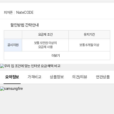
피처폰
/
NateCODE
할인방법 간략안내
요금제 조건
유지기간
통
통
신
보통 5만원 이상의
사
신
공시지원
보통 6개월 이상
요금제 사용
할
사
인
공
더보기
방
시
법
지
원
및
메뉴 네비게이션
선
요약정보
가격비교
상품정보
의견/리뷰
연관상품
택
약
정
주
적
용
요
금