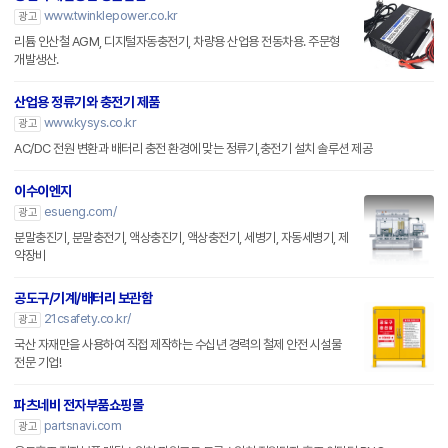
www.twinklepower.co.kr
광고
리튬 인산철 AGM, 디지털자동충전기, 차량용 산업용 전동차용. 주문형
개발생산.
산업용 정류기와 충전기 제품
www.kysys.co.kr
광고
AC/DC 전원 변환과 배터리 충전 환경에 맞는 정류기,충전기 설치 솔루션 제공
이수이엔지
esueng.com/
광고
분말충진기, 분말충전기, 액상충진기, 액상충전기, 세병기, 자동세병기, 제
약장비
공도구/기계/배터리 보관함
21csafety.co.kr/
광고
국산 자재만을 사용하여 직접 제작하는 수십년 경력의 철제 안전 시설물
전문 기업!
파츠네비 전자부품쇼핑몰
partsnavi.com
광고