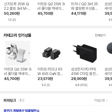
신지모루 25W Qi
아트뮤 Qi2 25W 3i
트리니 Qi2 3in1 25
삼성전
2.2 쿨링 3in1 M-듀
n1 폴더블 맥세이프
W 쿨링팬 무선충전
세이
얼 폴드 쿨러터보
초고속 무선충전기
기 TR-Qi25W 갤
충전기
50,260
원
45,700
원
44,170
원
39,
무선충전 거치대 갤
QW110
럭시/애플워치용
1.0
(2)
4.
럭시/애플워치용
카테고리 인기상품
전체보기
아트뮤 Qi2 25W 3i
아트뮤 PD3.2 65
삼성전자 PD PPS
삼성전
n1 폴더블 맥세이프
W AVS GaN 접지
45W C타입 충전
세이
초고속 무선충전기
멀티 초고속 충전기
기 EP-T4511
충전기
45,700
원
23,570
원
28,000
원
39,
QW110
GB652
5.0
(1)
4.8
(502)
4.
파워링크
가입신청
광고
충전기 개발생산 팅클발전소