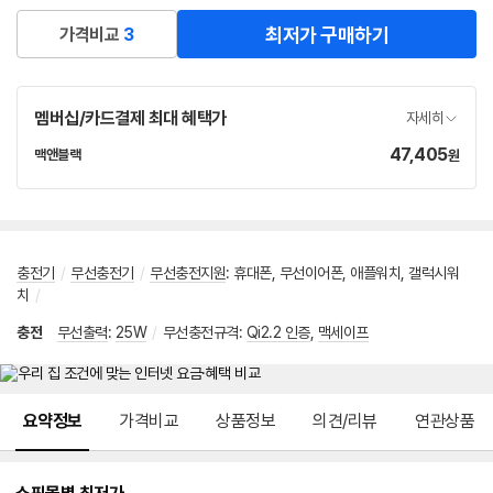
최저가 구매하기
가격비교
3
멤버십/카드결제 최대 혜택가
자세히
47,405
가
맥앤블랙
원
네
격
이
버
페
이
충전기
/
무선충전기
/
무선충전지원
:
휴대폰
,
무선이어폰
,
애플워치
,
갤럭시워
치
/
충전
무선출력
:
25W
/
무선충전규격
:
Qi2.2 인증
,
맥세이프
메뉴 네비게이션
요약정보
가격비교
상품정보
의견/리뷰
연관상품