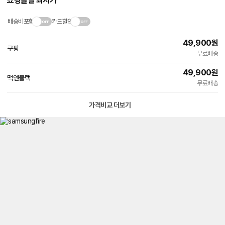
쇼핑몰별 최저가
배송비포함
카드할인
49,900
원
쿠팡
빠른배송
무료배송
49,900
원
맥앤블랙
네
무료배송
이
버
페
가격비교 더보기
이