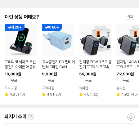
이런 상품 어때요?
광고
구매 20+
구매 80+
프리디 맥세이프 무선
고속충전기 PD 멀티어
접지형 70W 3포트 충
접지형 140W P
충전기 아이폰 애플워
댑터 C타입 GaN
전기 EE703 (초고속
EPR 3포트 노
치 에어팟 3in1
충전 3.0 60W 지원)
대폰 충전기 EE
19,800
9,900
56,900
72,900
원
원
원
원
무료
무료
무료
무료
프리디 공식몰
프리디 공식몰
슈피겐
슈피겐
네이버
네이버
네이버
네이버
페이
페이
페이
페이
리
리
리
리
4.85
(
40
)
4.91
(
23
)
4.81
(
32
)
4.92
(
146
)
별
별
별
별
뷰
뷰
뷰
뷰
점
점
점
점
수
수
수
수
최저가 추이
최
알
저
림
가
받
추
는