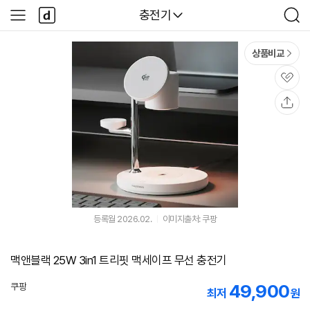
본문 바로가기
다
다나와
충전기
사
검
나
이
색
와
드
메
메
상품비교
인
뉴
관
심
공
유
등록월 2026.02.
이미지출처: 쿠팡
맥앤블랙 25W 3in1 트리핏 맥세이프 무선 충전기
49,900
쿠팡
최저
원
로켓배송