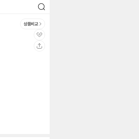
검
색
상품비교
관
심
공
유