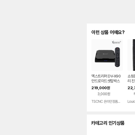
이런 상품 어때요?
엑스트리머 DV-X90
쇼핑
안드로이드셋탑박스
리 
UHD 4K 60Hz 디빅
219,000
22,
원
스플레이어 4G+64
3,000원
G
TSCNC 온라인정품판매점
Louic
카테고리 인기상품