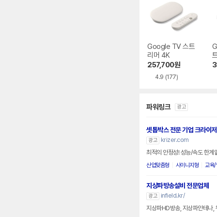
Google TV 스트
G
리머 4K
트
4
257,700
원
3
4.9
(177)
파워링크
광고
셋톱박스 전문 기업 크라이저
krizer.com
광고
최적의 안정성! 성능/속도 한계없
산업맞춤형
사이니지형
교육
지상파방송설비 전문업체
infield.kr/
광고
지상파HD방송, 지상파안테나, 