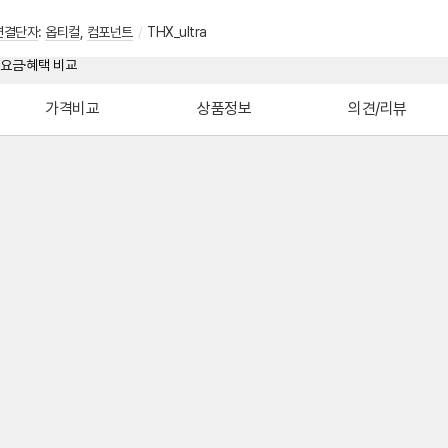
연결단자
:
옵티컬
,
컴포넌트
/
THX_ultra
가격비교
상품정보
의견/리뷰