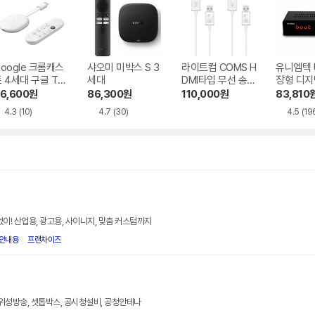
oogle 크롬캐스
샤오미 미박스 S 3
라이트컴 COMS H
유니엠텍 U
 4세대 구글 TV
세대
DMI타입 무선 송수
장형 디지
K
신기 TB717
신기 컨버
6,600
원
86,300
원
110,000
원
83,810
HD450s
4.3
(10)
4.7
(30)
4.5
(19
이! 산업용, 광고용, 사이니지, 맞춤 커스텀까지
/안내용
프랜차이즈
위성방송, 셋톱박스, 공시청설비, 공청안테나