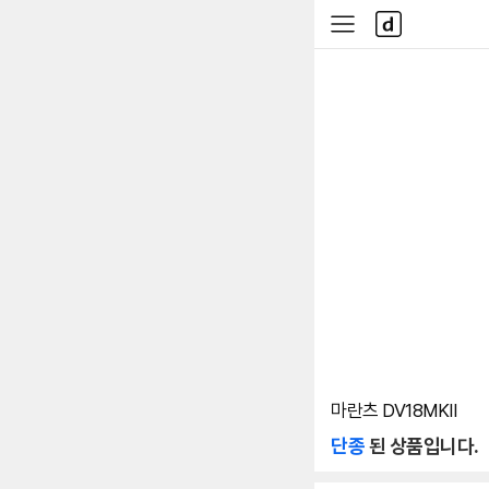
본문 바로가기
다
사
나
이
와
드
메
메
인
뉴
마란츠 DV18MKII
단종
된 상품입니다.