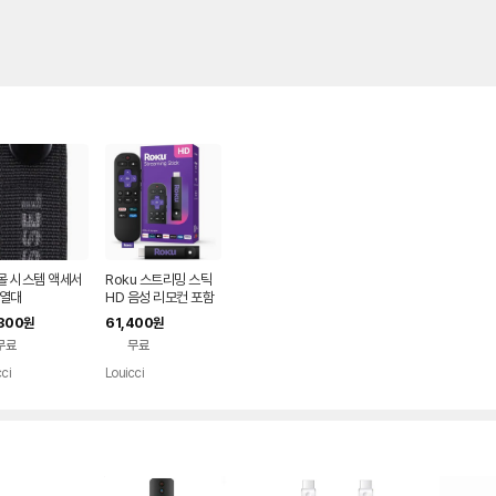
몰 시스템 액세서
Roku 스트리밍 스틱
진열대
HD 음성 리모컨 포함
실시간 TV
300
61,400
원
원
무료
무료
ci
Louicci