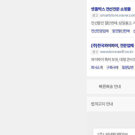
셋톱박스 전선전문 쇼핑몰
smartstore.naver.co
광고
전선할인 절단판매. 당일출고. 
전선전문업체
할인절단판매
(주)한국와이파이, 전문업체
www.koreawifi.co.kr
광고
와이파이 특허 보유, 대형 콘서트
회사소개
구축사례
질문답변
빠른배송 안내
법적고지 안내
(주) 커넥트웨이브