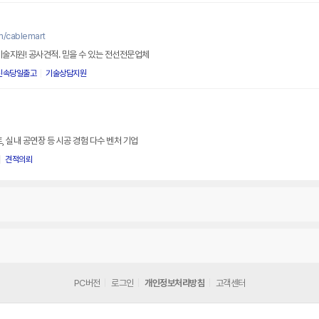
m/cablemart
기술지원! 공사견적. 믿을 수 있는 전선전문업체
신속당일출고
기술상담지원
, 실내 공연장 등 시공 경험 다수 벤처 기업
견적의뢰
PC버전
로그인
개인정보처리방침
고객센터