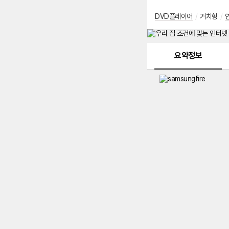
DVD플레이어
/
거치형
/
메뉴 네비게이션
요약정보