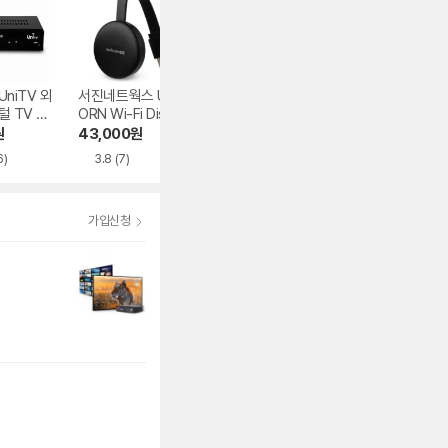
niTV 외
서진네트웍스 UNIC
와이젯 브이젯 V-J
뷰소닉 무선 송수
털 TV 수
ORN Wi-Fi Displa
ETn HDMI 무선 영
기 VWC-1300
터 UTV-
y K9
상 송수신기
원
43,000
원
319,000
원
149,000
원
6)
3.8
(7)
5.0
(2)
가입신청