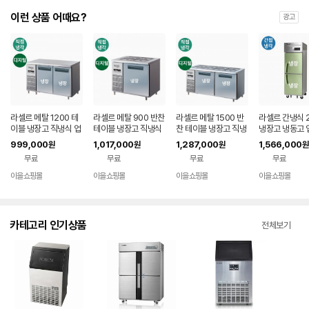
이런 상품 어때요?
광고
라셀르 메탈 1200 테
라셀르 메탈 900 반찬
라셀르 메탈 1500 반
라셀르 간냉식 
이블 냉장고 직냉식 업
테이블 냉장고 직냉식
찬 테이블 냉장고 직냉
냉장고 냉동고 
소용 식당 카페 프랜차
업소용 식당 카페 LM
식 업소용 식당 카페 L
카페 프랜차이즈
999,000
1,017,000
1,287,000
1,566,000
원
원
원
원
이즈 LMTD-1220R
BD-910R
MBD-1520R
냉장2(우도어)
무료
무료
무료
무료
이을쇼핑몰
이을쇼핑몰
이을쇼핑몰
이을쇼핑몰
네이버
네이버
네이버
네
페이
페이
페이
페
카테고리 인기상품
전체보기