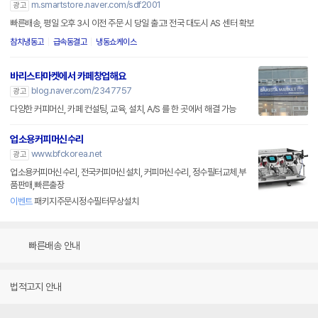
m.smartstore.naver.com/sdf2001
광고
빠른배송, 평일 오후 3시 이전 주문 시 당일 출고! 전국 대도시 AS 센터 확보
참치냉동고
급속동결고
냉동쇼케이스
바리스타마켓에서 카페창업해요
blog.naver.com/2347757
광고
다양한 커피머신, 카페 컨설팅, 교육, 설치, A/S 를 한 곳에서 해결 가능
업소용커피머신수리
www.bfckorea.net
광고
업소용커피머신수리, 전국커피머신설치, 커피머신수리, 정수필터교체,부
품판매,빠른출장
이벤트
패키지주문시정수필터무상설치
빠른배송 안내
법적고지 안내