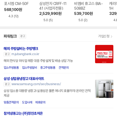
포시엠 CM-50F
삼성전자 CRFF-11
비엠비 휴고스 BIA-
캐리어
41 (사업자전용)
508BZ
1H
568,100
원
2,529,990
원
539,700
원
329
4.3
(12)
5.0
(5)
5.0
(2)
4.
파워링크
가입신청
광고
해외 주방설비는 주방뱅크
m.jubangbank.co.kr
광고
해외 한식당 외식업 매장 대응 주방설계 및 배송 상담 가능
업소주방용품
업소주방설비
중고주방용품
견적문의
삼성 상업용냉장고 대표사이트
www.samsung.com/sec/business/
광고
삼성 업소용 대용량 냉장고! 실용성은 물론 에너지 효율까지! 온라인 견적
제공
맞춤견적문의
도입사례
제휴문의
참치냉동고는 (주)정진초저온