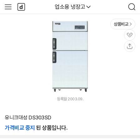
본문 바로가기
다
다나와
업소용 냉장고
사
검
나
이
색
와
드
메
메
상품비교
인
뉴
관
심
공
유
등록월 2003.09.
유니크대성 DS303SD
가격비교 중지
된 상품입니다.