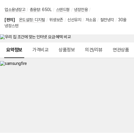
업소용냉장고
/
총용량
:
650L
/
스탠드형
/
냉장전용
/
[편의]
온도설정: 디지털
/
위생보존
/
신선유지
/
저소음
/
절전냉각
/
30올
냉장스텐
메뉴 네비게이션
요약정보
가격비교
상품정보
의견/리뷰
연관상품