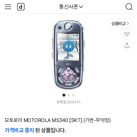
본문 바로가기
다
다나와
통신사폰
사
검
나
이
색
와
드
메
메
상품비교
인
뉴
관
심
공
유
1
2
3
등록월 2004.11.
모토로라 MOTOROLA MS340 [SKT] (기변-무약정)
가격비교 중지
된 상품입니다.