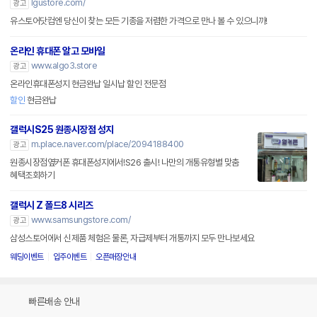
lgustore.com/
광고
유스토어닷컴엔 당신이 찾는 모든 기종을 저렴한 가격으로 만나 볼 수 있으니까!
온라인 휴대폰 알고 모바일
www.algo3.store
광고
온라인휴대폰성지 현금완납 일시납 할인 전문점
할인
현금완납
갤럭시S25 원종시장점 성지
m.place.naver.com/place/2094188400
광고
원종시장점옆커폰 휴대폰성지에서!S26 출시! 나만의 개통유형별 맞춤
혜택조회하기
갤럭시 Z 폴드8 시리즈
www.samsungstore.com/
광고
삼성스토어에서 신제품 체험은 물론, 자급제부터 개통까지 모두 만나보세요
웨딩이벤트
입주이벤트
오픈매장안내
빠른배송 안내