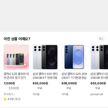
제
안
내
및
유
지
해
야
되
는
이런 상품 어때요?
광고
대
략
적
인
기
간
을
안
내
갤럭시 S25 울트라 대
삼성 갤럭시 S25 엣지
삼성 갤럭시 S25 256
삼성 갤럭시 S2
를
여 콘서트 장기 단기
256GB KT 번호이동
GB KT 기기변경 완납
256GB 전시폰
완납 80요금제
호이동 완납
나
7,000
653,000
655,000
653,000
원
원
원
원
타
3,500원
무료
무료
무료
내
는
주식회사 폰빌리지
아라몰
아라몰
pansamall
네이버
표
페이
리
4.98
(
184
)
별
입
뷰
점
니
수