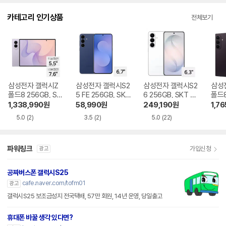
다.
카테고리 인기상품
전체보기
삼성전자 갤럭시Z
삼성전자 갤럭시S2
삼성전자 갤럭시S2
삼성
폴드8 256GB, SK
5 FE 256GB, SKT
6 256GB, SKT 기
폴드8
T 기기변경 완납
기기변경 완납
기변경 완납
GB,
1,338,990
원
58,990
원
249,190
원
1,76
완납
5.0
(2)
3.5
(2)
5.0
(22)
파워링크
가입신청
광고
공짜버스폰 갤럭시S25
cafe.naver.com/tofm01
광고
갤럭시S25 보조금성지 전국택배, 57만 회원, 14년 운영, 당일출고
휴대폰 바꿀 생각 있다면?