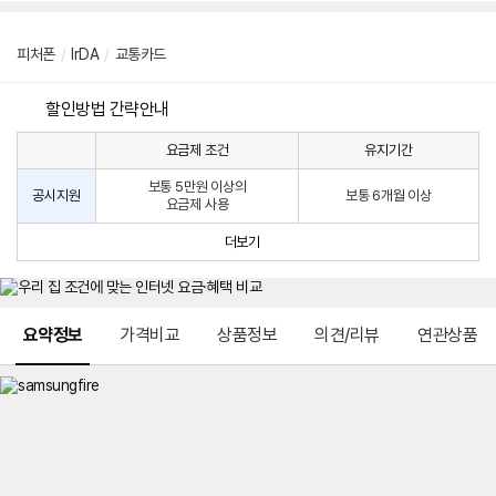
피처폰
/
lrDA
/
교통카드
할인방법 간략안내
요금제 조건
유지기간
통
통
신
보통 5만원 이상의
사
신
공시지원
보통 6개월 이상
요금제 사용
할
사
인
공
더보기
방
시
법
지
원
및
메뉴 네비게이션
선
요약정보
가격비교
상품정보
의견/리뷰
연관상품
택
약
정
주
적
용
요
금