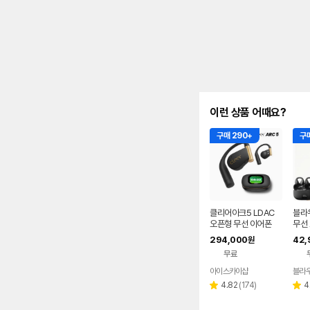
이런 상품 어때요?
구매 290+
구매
클리어아크5 LDAC
블라
오픈형 무선 이어폰
무선
찌형
294,000
42,
원
이어
무료
어폰
아이스카이샵
블라
네이버
페이
리
4.82
(
174
)
4
별
별
뷰
점
점
수