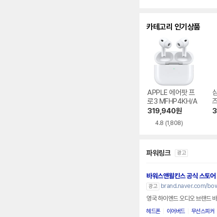
카테고리 인기상품
APPLE 에어팟 프
로3 MFHP4KH/A
즈
0
319,940
원
3
4.8
(1,808)
파워링크
광고
바워스앤윌킨스 공식 스토어
brand.naver.com/bow
광고
영국 하이엔드 오디오 브랜드 
헤드폰
이어버드
무선스피커