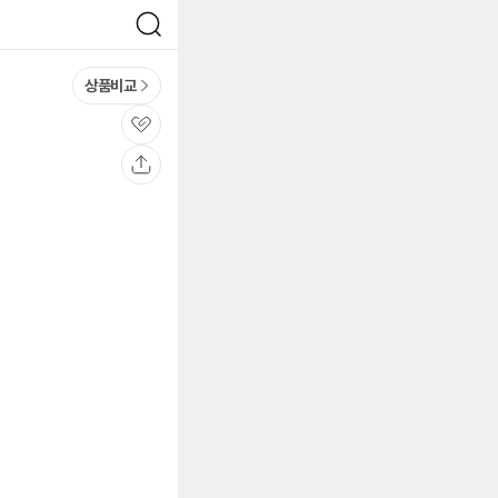
검
색
상품비교
관
심
공
유