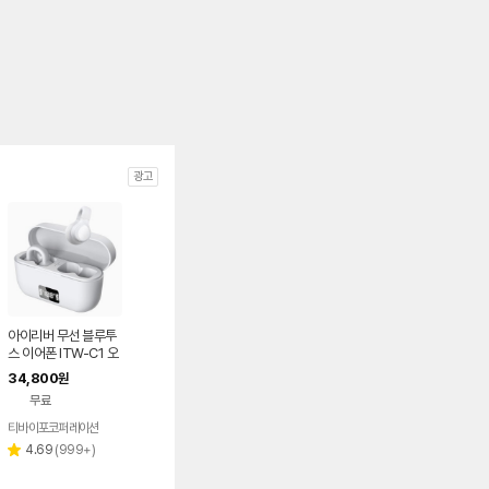
광고
아이리버 무선 블루투
스 이어폰 ITW-C1 오
픈형 러닝 자전거 운동
34,800
원
용 초경량 이어커프 이
무료
어폰 화이트
티바이포코퍼레이션
리
4.69
(
999+
)
별
뷰
점
수