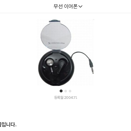
다나와
무선 이어폰
1
2
3
등록월 2004.11.
품입니다.