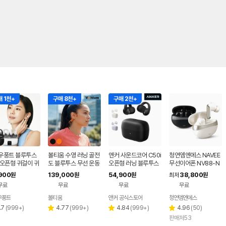
 1천+
구매 8천+
구매 2천+
우풍트 블루투스
볼티움 수영 러닝 골전
앤커 사운드코어 C50i
청연엠엔에스 NAVEE
 오픈형 귀걸이 귀
도 블루투스 무선 운동
오픈형 러닝 블루투스
무선이어폰 NV88-N
 이어폰 귀걸이형
용 이어폰 아쿠아본x
이어폰 D1101
TW1 커널형 노이즈캔
900
139,000
54,900
38,800
원
원
원
최저
원
클립 러닝 귀찌이
슬링
무료
무료
무료
무료
우풍트
볼티움
앤커 공식스토어
청연엠엔에스
리
리
리
리
.7
(
999+
)
4.77
(
999+
)
4.84
(
999+
)
4.96
(
50
)
별
별
별
뷰
뷰
뷰
뷰
판매처53
점
점
점
수
수
수
수