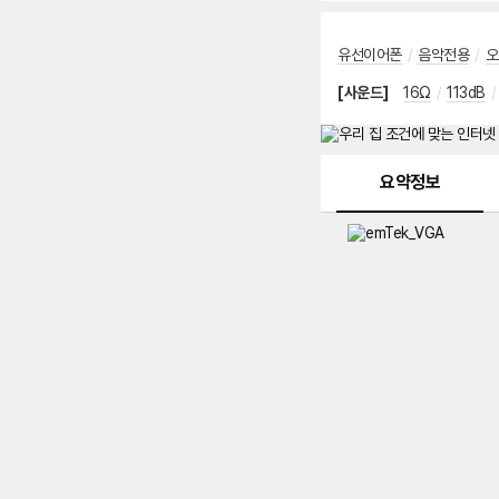
유선이어폰
/
음악전용
/
오
[사운드]
16Ω
/
113dB
/
메뉴 네비게이션
요약정보