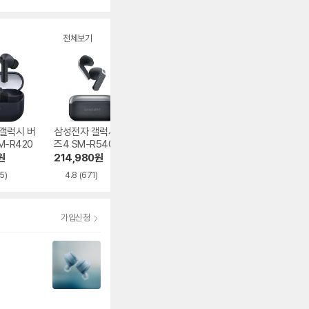
전체보기
갤럭시 버
삼성전자 갤럭시 버
샥즈 오픈핏 프로 T
삼성전자 갤럭시 
M-R420
즈4 SM-R540
010
즈3 프로 SM-R6
0N
원
214,980
원
332,100
원
231,280
원
5)
4.8
(671)
5.0
(100)
4.9
(2,882)
가입신청