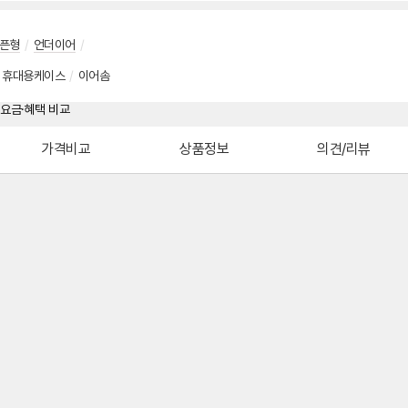
픈형
/
언더이어
/
휴대용케이스
/
이어솜
가격비교
상품정보
의견/리뷰