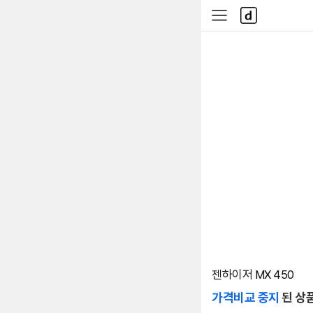
본문 바로가기
다
사
나
이
와
드
메
메
인
뉴
젠하이저 MX 450
가격비교 중지
된 상