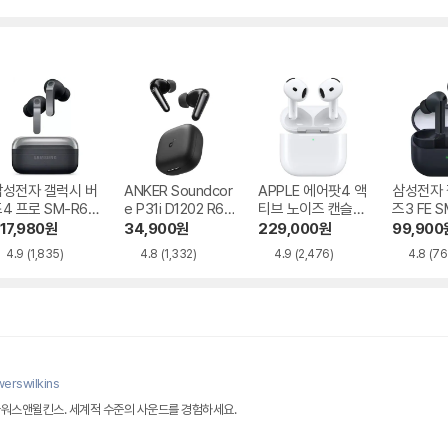
삼성전자 갤럭시 버
ANKER Soundcor
APPLE 에어팟4 액
삼성전자 
4 프로 SM-R64
e P31i D1202 R60
티브 노이즈 캔슬링
즈3 FE S
i NC
MXP93KH/A
17,980
원
34,900
원
229,000
원
99,900
4.9
(1,835)
4.8
(1,332)
4.9
(2,476)
4.8
(76
erswilkins
바워스앤윌킨스. 세계적 수준의 사운드를 경험하세요.