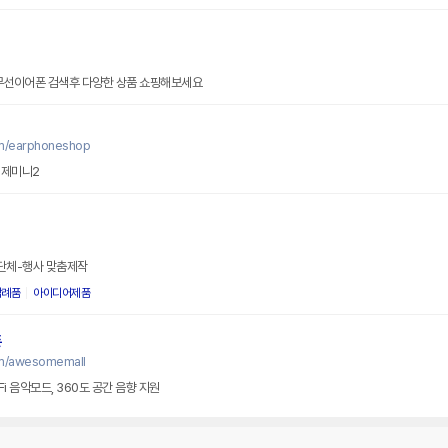
 무선이어폰 검색후 다양한 상품 쇼핑해보세요
om/earphoneshop
 제미니2
/단체-행사 맞춤제작
답례품
아이디어제품
폰
om/awesomemall
Fi 음악모드, 360도 공간 음향 지원