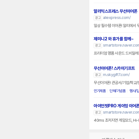
알리익스프레스 무선이어폰
aliexpress.com/
광고
일상 필수템 이어폰! 알리에서
제미니2 와 휴가를 함께~
smartstore.naver.c
광고
프리미엄 명품 사운드 드비알레
무선이어폰! 스카이기프트
m.skygift7.com/
광고
무선이어폰! 관공서/기업/학교
인기제품
단체/기념품
행사/
아이언핏PRO 게이밍 이어
smartstore.naver.c
광고
40ms 초저지연 게임모드, Hi-