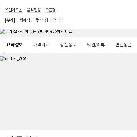
유선헤드폰
/
음악전용
/
오픈형
/
[부가]
접이식
/
넥밴드형
/
접이식
메뉴 네비게이션
요약정보
가격비교
상품정보
의견/리뷰
연관상품