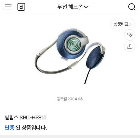
본문 바로가기
다
다나와
무선 헤드폰
사
검
나
이
색
와
드
메
메
상품비교
인
뉴
관
심
공
유
등록월 2004.06.
필립스 SBC-HS810
단종
된 상품입니다.