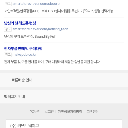
smartstore.naver.com/sbcore
광고
포인트적립/한국정품/PC,노트북 USB설치/게임용 주변기기/오피스,한컴 선택가능
낫싱의 첫 헤드폰 런칭
smartstore.naver.com/nothing_tech
광고
낫싱의 첫 헤드폰 런칭. Sound By Kef
전자부품 판매 및 구매대행
makepcb.co.kr
광고
전자 부품 및 모듈 판매를 하며, 구매 대행하여 저렴한 양산을 지원 합니다
빠른배송 안내
법적고지 안내
PC버전
로그인
개인정보처리방침
고객센터
(주) 커넥트웨이브