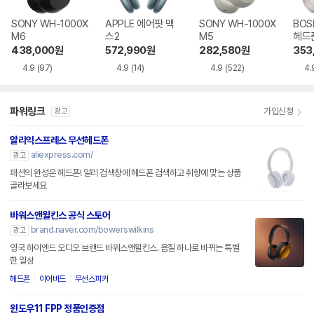
SONY WH-1000X
APPLE 에어팟 맥
SONY WH-1000X
BOS
M6
스2
M5
헤드
438,000
원
572,990
원
282,580
원
353
4.9
(97)
4.9
(14)
4.9
(522)
4.
파워링크
가입신청
광고
알리익스프레스 무선헤드폰
aliexpress.com/
광고
패션의 완성은 헤드폰! 알리 검색창에 헤드폰 검색하고 취향에 맞는 상품
골라보세요
바워스앤윌킨스 공식 스토어
brand.naver.com/bowerswilkins
광고
영국 하이엔드 오디오 브랜드 바워스앤윌킨스. 음질 하나로 바뀌는 특별
한 일상
헤드폰
이어버드
무선스피커
윈도우11 FPP 정품인증점