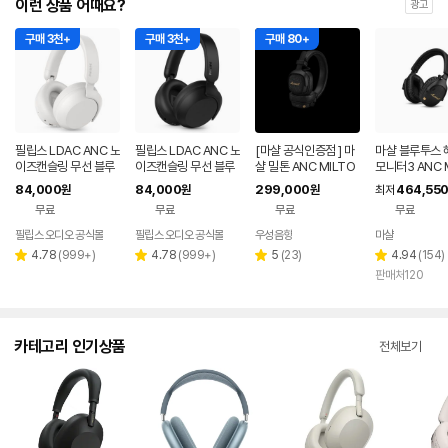
이런 상품 어때요?
광고
구매 3천+
구매 3천+
구매 80+
필립스 LDAC ANC 노
필립스 LDAC ANC 노
[마샬 공식인증점 ] 마
마샬 블루투스 
이즈캔슬링 무선 블루
이즈캔슬링 무선 블루
샬 밀톤 ANC MILTO
모니터3 ANC 
투스 헤드셋 TAH800
투스 헤드셋 TAH800
N A.N.C 블루투스 헤
TOR III 노이
84,000
84,000
299,000
464,55
원
원
원
최저
0
0
드폰 / 소비코AV 정품
무료
무료
무료
무료
필립스 오디오 공식몰
필립스 오디오 공식몰
우성음향
마샬
네이버
페이
리
리
리
리
4.78
(
999+
)
4.78
(
999+
)
5
(
23
)
4.94
(
154
)
별
별
별
별
뷰
뷰
뷰
뷰
판매처120
점
점
점
점
수
수
수
수
카테고리 인기상품
전체보기