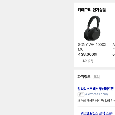
카테고리 인기상품
SONY WH-1000X
A
M6
스
438,000
원
5
4.9
(97)
파워링크
광고
알리익스프레스 무선헤드폰
aliexpress.com/
광고
패션의 완성은 헤드폰! 알리 검
바워스앤윌킨스 공식 스토어