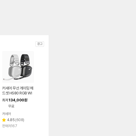
광고
커세어 무선 게이밍 헤
드셋 HS80 RGB WI
RELESS
134,000
최저
원
무료
커세어
리
4.85
(
608
)
별
뷰
판매처167
점
수