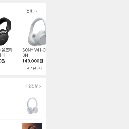
전체보기
C 울트라
SONY WH-CH72
젠하이저 모멘텀 5
B&W Px8 S2
세대
0N
와이어리스 M5AE
998,000
원
BT
0
원
149,000
원
599,000
원
5.0
(4)
)
4.7
(434)
5.0
(1)
가입신청