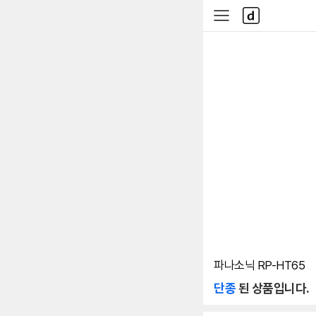
본문 바로가기
다
사
나
이
와
드
메
메
인
뉴
파나소닉 RP-HT65
단종
된 상품입니다.