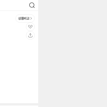
검
색
상품비교
관
심
공
유