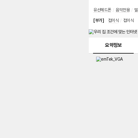
유선헤드폰
/
음악전용
/
밀
[부가]
접이식
/
접이식
메뉴 네비게이션
요약정보