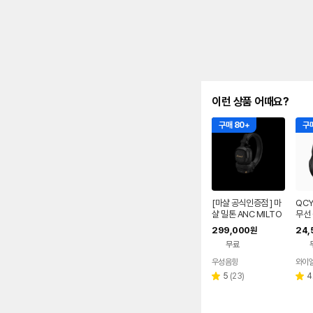
이런 상품 어때요?
구매 80+
구매
[마샬 공식인증점 ] 마
QCY
샬 밀톤 ANC MILTO
무선
N A.N.C 블루투스 헤
AUX
299,000
24,
원
드폰 / 소비코AV 정품
랙
무료
우성음향
네이버
페이
리
5
(
23
)
4
별
별
뷰
점
점
수