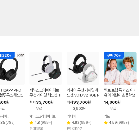
 220+
구매 70+
 H2APP PRO
제닉스크리에이티브
커세어 무선 게이밍 헤
엑토 트립 톡 키즈 아기
 블루투스 헤드셋
무선 게이밍 헤드셋 TI
드셋 VOID v2 RGB R
유아 어린이 초등학생
 국내정식 AS 블
TAN WH6 가상 7.1채
DA0052
청력보호 인강용 여행
500
33,700
93,700
14,900
원
최저
원
최저
원
원
널
용 기내용 헤드셋 헤드
무료
무료
3,900원
무료
폰
와이엘사이언스
제닉스크리에이티브
커세어
엑토
네이버
페이
리
리
리
리
.85
(
782
)
4.8
(
999+
)
4.92
(
999+
)
4.59
(
999+
)
별
별
별
뷰
뷰
뷰
뷰
판매처39
판매처197
점
점
점
수
수
수
수