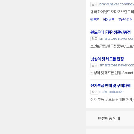
brand.naver.com/bow
광고
영국 하이엔드 오디오 브랜드 
헤드폰
이어버드
무선스피커
윈도우11 FPP 정품인증점
smartstore.naver.co
광고
포인트적립/한국정품/PC,노트
낫싱의 첫 헤드폰 런칭
smartstore.naver.co
광고
낫싱의 첫 헤드폰 런칭. Sound B
전자부품 판매 및 구매대행
makepcb.co.kr
광고
전자 부품 및 모듈 판매를 하며
빠른배송 안내