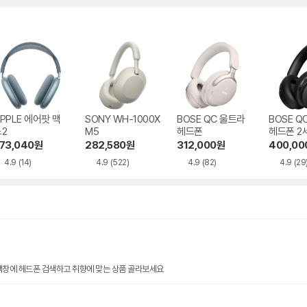
PPLE 에어팟 맥
SONY WH-1000X
BOSE QC 울트라
BOSE Q
2
M5
헤드폰
헤드폰 2
73,040
원
282,580
원
312,000
원
400,00
4.9
(14)
4.9
(522)
4.9
(82)
4.9
(29
색창에 헤드폰 검색하고 취향에 맞는 상품 골라보세요