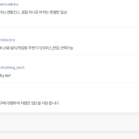
erswilkins
바워스앤윌킨스. 음질 하나로 바뀌는 특별한 일상
m/sbcore
북 USB설치/게임용 주변기기/오피스,한컴 선택가능
m/nothing_tech
y Kef
, 구매 대행하여 저렴한 양산을 지원 합니다