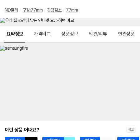
ND필터
/
구경:77mm
/
광량감소
/
77mm
메뉴 네비게이션
요약정보
가격비교
상품정보
의견/리뷰
연관상품
이런 상품 어때요?
광고