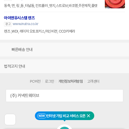
동축, 면, 링 ,돔 ,터널돔, 컨트롤러 ,엣지,스트로브,바조명,주문제작,플랫
아이앤유시스템 렌즈
www.inutra.co.kr
광고
렌즈 ,WDI, 레이저 오토포커스,머신비젼, CCD카메라
빠른배송 안내
법적고지 안내
PC버전
로그인
개인정보처리방침
고객센터
(주) 커넥트웨이브
인터넷 가입 비교 서비스 오픈
NEW
닫기
이
전