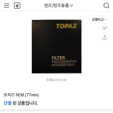
본문 바로가기
다
다나와
렌즈/렌즈용품
사
검
나
이
색
와
드
메
메
상품비교
인
뉴
관
심
공
유
등록월 2005.08.
토파즈 ND8 (77mm)
단종
된 상품입니다.