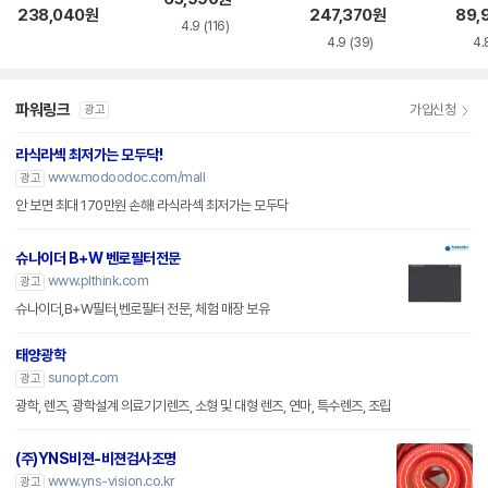
00x 렌즈필터
즈필터
MR
238,040
원
247,370
원
89,
4.9
(116)
4.9
(39)
4.
파워링크
가입신청
광고
라식라섹 최저가는 모두닥!
www.modoodoc.com/mall
광고
안 보면 최대 170만원 손해! 라식라섹 최저가는 모두닥
슈나이더 B+W 벤로필터전문
www.plthink.com
광고
슈나이더,B+W필터,벤로필터 전문, 체험 매장 보유
태양광학
sunopt.com
광고
광학, 렌즈, 광학설계 의료기기렌즈, 소형 및 대형 렌즈, 연마, 특수렌즈, 조립
(주)YNS비젼-비젼검사조명
www.yns-vision.co.kr
광고