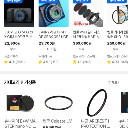
구매 1천+
구매 310+
구매 20+
구매 180+
JJC 리코 GR4 GR3
LARRY 리코 GR4 H
벤로 VND 필터 시스
벤로 카메라 원형
X GR3 HDF 렌즈 보
DF GR3X GR3 HDF
템 / 매직필터 VF1A (
필터 SHD L39
호 UV 필터 F-WMCU
카메라 렌즈보호 UV필
VF1 Alpha )
5mm
22,900
23,700
399,000
250,000
원
원
원
원
VG3
터 18중 나노 코팅 악
무료
3,000원
무료
무료
세서리
코엠카메라
무피라이프
벤로코리아 스토어
벤로코리아 스토
네이버
네이버
페이
페이
리
리
리
리
4.91
(
999+
)
4.93
(
163
)
4.9
(
203
)
4.93
(
845
)
별
별
별
별
뷰
뷰
뷰
뷰
점
점
점
점
수
수
수
수
카테고리 인기상품
전체보기
슈나이더 B+W MA
켄코 Celeste UV
니콘 ARCREST II
슈나이
STER Nano ND10
PROTECTION 렌
SIC 
65,990
원