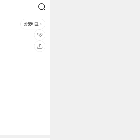
검
색
상품비교
관
심
공
유