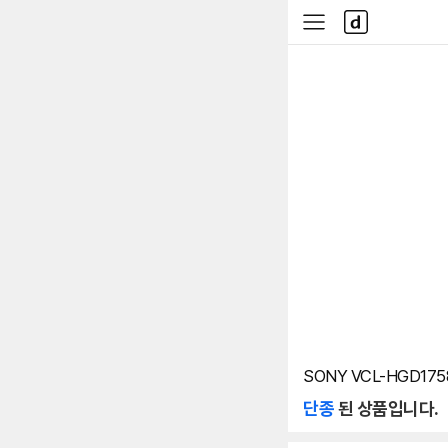
본문 바로가기
다
사
나
이
와
드
메
메
인
뉴
SONY VCL-HGD1
단종
된 상품입니다.