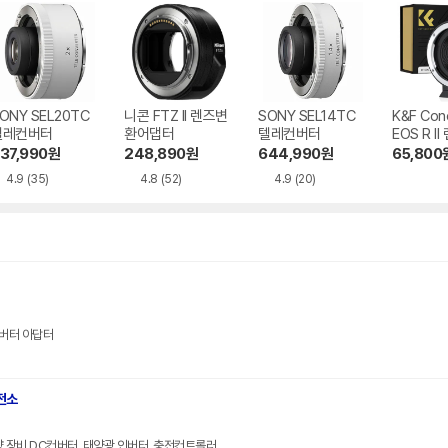
ONY SEL20TC
니콘 FTZ II 렌즈변
SONY SEL14TC
K&F Con
텔레컨버터
환어댑터
텔레컨버터
EOS R I
어댑터
37,990
원
248,890
원
644,990
원
65,800
4.9
(35)
4.8
(52)
4.9
(20)
버터 아답터
전소
 장비 DC컨버터, 태양광 인버터, 충전컨트롤러.