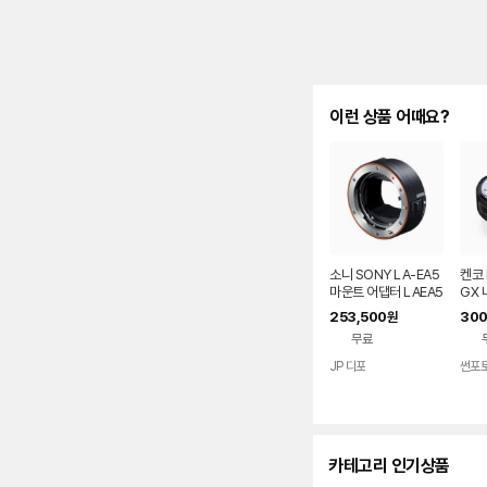
이런 상품 어때요?
소니 SONY LA-EA5
켄코 H
마운트 어댑터 LAEA5
GX 
253,500
300
원
무료
JP 디포
썬포
네이버
페이
카테고리 인기상품