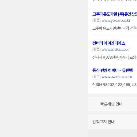
고주파유도가열 (주)유안산
www.yooan.co.kr
광고
고주파 유도가열설비 제작 전문
컨버터 에이엔디에스
www.andks.co.kr
광고
전자저울,A/S전문,계측기,교정
통신 변환 컨버터 - 유윈텍
www.uwintec.com
광고
산업용 RS232,422,485, 
빠른배송 안내
법적고지 안내