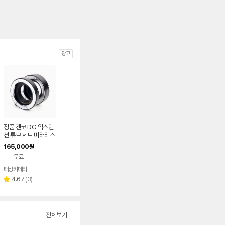
광고
정품 겐코 DG 익스텐
션 튜브 세트 미러리스
소니 FE 접사링 컨버터
165,000
원
무료
태성카메라
네이버
페이
리
4.67
(
3
)
별
뷰
점
수
전체보기