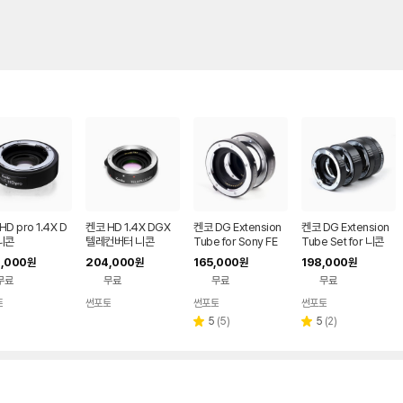
D pro 1.4X D
켄코 HD 1.4X DGX
켄코 DG Extension
켄코 DG Extension
니콘
텔레컨버터 니콘
Tube for Sony FE
Tube Set for 니콘
,000
204,000
165,000
198,000
원
원
원
원
무료
무료
무료
무료
토
썬포토
썬포토
썬포토
리
리
5
(
5
)
5
(
2
)
별
별
뷰
뷰
점
점
수
수