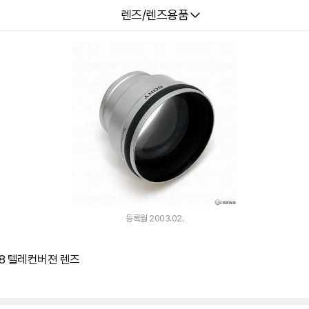
다나와
렌즈/렌즈용품
등록월 2003.02.
758 텔레컨버젼 렌즈