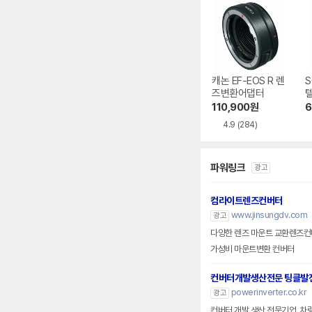
캐논 EF-EOS R 렌
S
즈변환어댑터
110,900
원
6
4.9
(284)
파워링크
광고
컴라이트렌즈컨버터
www.jinsungdv.com
광고
다양한 렌즈 마운트 교환렌즈컨
가성비 마운트변환 컨버터
컨버터개발생산전문 팅클발
powerinverter.co.kr
광고
컨버터 개발 생산 전문기업. 차량