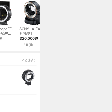
cept EF-
SONY LA-EA4 변
HAIDA 마그네틱 컨
캐논 EXTENDER 
I 렌즈변환
환어댑터
버전 어댑터링
F 2X 텔레컨버터
원
320,000
원
22,000
원
789,690
원
4.8
(11)
5.0
(15)
가입신청