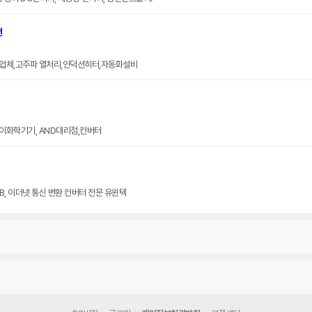
전
업체,고주파 열처리,인덕션히터,자동화설비
,이화학기기, AND대리점,컨버터
USB, 이더넷 통신 변환 컨버터 전문 유윈텍