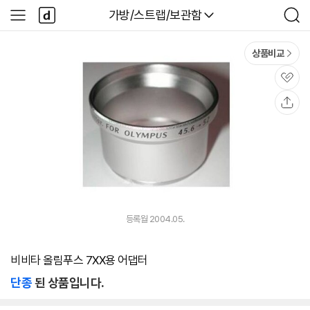
본문 바로가기
다
다나와
가방/스트랩/보관함
사
검
나
이
색
와
드
메
메
상품비교
인
뉴
관
심
공
유
등록월 2004.05.
비비타 올림푸스 7XX용 어댑터
단종
된 상품입니다.