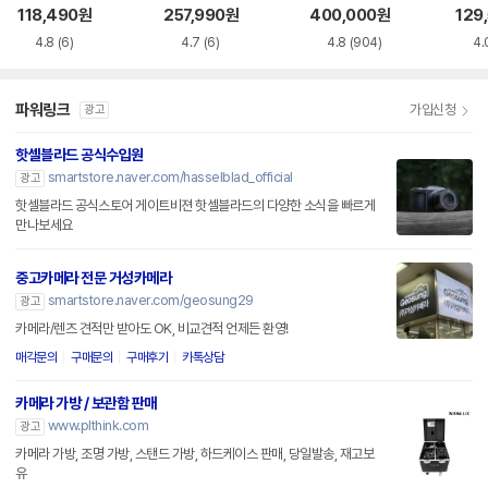
관함
관함
118,490
원
257,990
원
400,000
원
129
4.8
(6)
4.7
(6)
4.8
(904)
4.
파워링크
가입신청
광고
핫셀블라드 공식수입원
smartstore.naver.com/hasselblad_official
광고
핫셀블라드 공식스토어 게이트비젼 핫셀블라드의 다양한 소식을 빠르게
만나보세요
중고카메라 전문 거성카메라
smartstore.naver.com/geosung29
광고
카메라/렌즈 견적만 받아도 OK, 비교견적 언제든 환영!
매각문의
구매문의
구매후기
카톡상담
카메라 가방 / 보관함 판매
www.plthink.com
광고
카메라 가방, 조명 가방, 스탠드 가방, 하드케이스 판매, 당일발송, 재고보
유