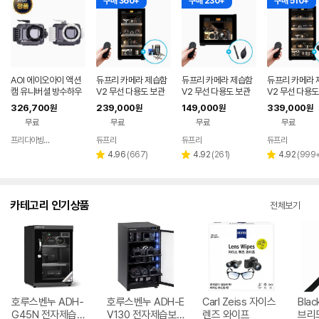
구매 360+
구매 230+
구매 510+
AOI 에이오아이 액션
듀프리 카메라 제습함
듀프리 카메라 제습함
듀프리 카메라 
캠 유니버셜 방수하우
V2 무선 다용도 보관
V2 무선 다용도 보관
V2 무선 다용도
징 [어딥터포함] 수중
함 50L
함 20L
함 108L
326,700
239,000
149,000
339,000
원
원
원
원
촬영 60M 방수케이스
무료
무료
무료
무료
2컬러선택
프리다이빙 장비랩
듀프리
듀프리
듀프리
네이버
페이
리
리
리
4.96
(
667
)
4.92
(
261
)
4.92
(
999
별
별
별
뷰
뷰
뷰
점
점
점
수
수
수
카테고리 인기상품
전체보기
호루스벤누 ADH-
호루스벤누 ADH-E
Carl Zeiss 자이스
Bla
G45N 전자제습보
V130 전자제습보
렌즈 와이프
브리