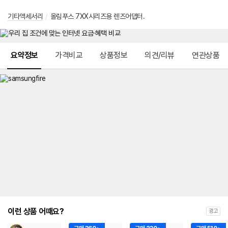
기타액세서리
/
올림푸스 7XX시리즈용 렌즈어댑터.
메뉴 네비게이션
요약정보
가격비교
상품정보
의견/리뷰
연관상품
이런 상품 어때요?
광고