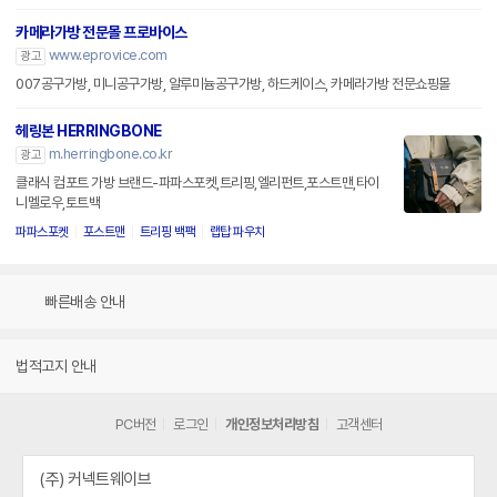
카메라가방 전문몰 프로바이스
www.eprovice.com
광고
007공구가방, 미니공구가방, 알루미늄공구가방, 하드케이스, 카메라가방 전문쇼핑몰
헤링본 HERRINGBONE
m.herringbone.co.kr
광고
클래식 컴포트 가방 브랜드-파파스포켓,트리핑,엘리펀트,포스트맨,타이
니멜로우,토트백
파파스포켓
포스트맨
트리핑 백팩
랩탑 파우치
빠른배송 안내
법적고지 안내
PC버전
로그인
개인정보처리방침
고객센터
(주) 커넥트웨이브