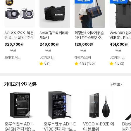
구매 50+
구매 10+
AOI 에이오아이 액션
SAKK 펌프식 카메라
헤링본 카메라가방 숄
WANDRD 원더
캠 유니버셜 방수하우
새들백
더백 파파스포켓 K시
VKE 31L Phot
징 [어딥터포함] 수중
즌5 스몰 소니 미러리
dle Black V4
326,700
249,000
126,000
451,000
원
원
원
원
촬영 60M 방수케이스
스 캐논 후지 니콘
무료
무료
무료
무료
2컬러선택
프리다이빙 장비랩
JC커뮤니케이션
헤링본스토어
JC커뮤니케이션
네이버
네이버
네이버
페이
페이
페이
리
리
리
5
(
1
)
4.92
(
155
)
4.5
(
2
)
별
별
별
뷰
뷰
뷰
점
점
점
수
수
수
카테고리 인기상품
전체보기
호루스벤누 ADH-
호루스벤누 ADH-E
VSGO V-B02E 에
Bla
G45N 전자제습보
V130 전자제습보
어 블로워
브리