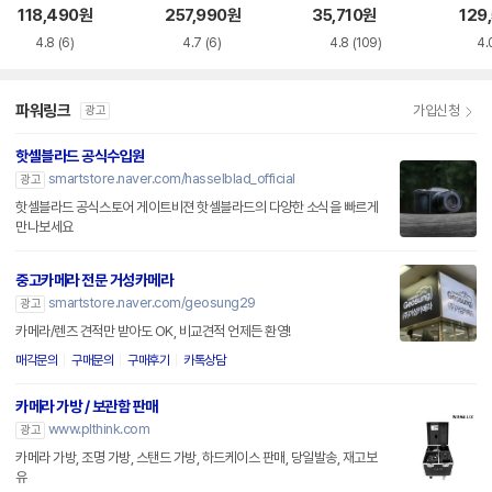
관함
관함
118,490
원
257,990
원
35,710
원
129
4.8
(6)
4.7
(6)
4.8
(109)
4.
파워링크
가입신청
광고
핫셀블라드 공식수입원
smartstore.naver.com/hasselblad_official
광고
핫셀블라드 공식스토어 게이트비젼 핫셀블라드의 다양한 소식을 빠르게
만나보세요
중고카메라 전문 거성카메라
smartstore.naver.com/geosung29
광고
카메라/렌즈 견적만 받아도 OK, 비교견적 언제든 환영!
매각문의
구매문의
구매후기
카톡상담
카메라 가방 / 보관함 판매
www.plthink.com
광고
카메라 가방, 조명 가방, 스탠드 가방, 하드케이스 판매, 당일발송, 재고보
유