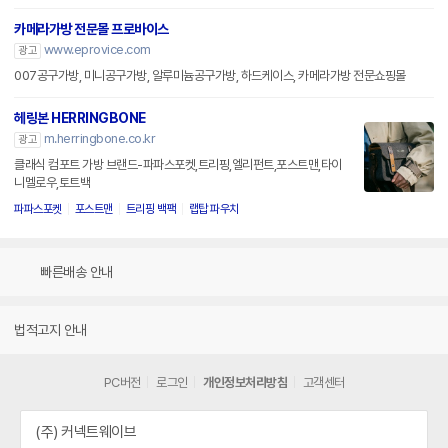
카메라가방 전문몰 프로바이스
www.eprovice.com
광고
007공구가방, 미니공구가방, 알루미늄공구가방, 하드케이스, 카메라가방 전문쇼핑몰
헤링본 HERRINGBONE
m.herringbone.co.kr
광고
클래식 컴포트 가방 브랜드-파파스포켓,트리핑,엘리펀트,포스트맨,타이
니멜로우,토트백
파파스포켓
포스트맨
트리핑 백팩
랩탑 파우치
빠른배송 안내
법적고지 안내
PC버전
로그인
개인정보처리방침
고객센터
(주) 커넥트웨이브