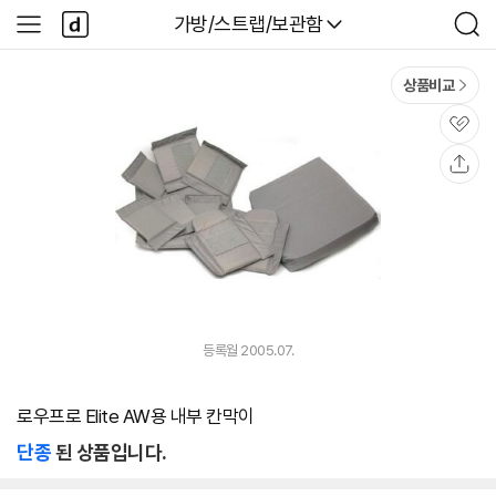
본문 바로가기
다
다나와
가방/스트랩/보관함
사
검
나
이
색
와
드
메
메
상품비교
인
뉴
관
심
공
유
등록월 2005.07.
로우프로 Elite AW용 내부 칸막이
단종
된 상품입니다.