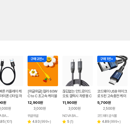
구매 2천+
구매 1천+
빠른 카플레이 케
[위글위글] 컬러 60W
끊김없는 안드로이드
코드웨이 USB 마이크
아이폰 C타입 차
C to C 초고속 케이블
오토 갤럭시 차량용 C
로 5핀 고속충전 케이
A to C 고속충전
2종
to C 20Gbps 케이블
블 3m, 1개
00
12,900
11,900
5,700
원
원
원
원
15cm
1m, 1개
3,000원
3,000원
3,000원
2,500원
NOVA BASE
위글위글
NOVA BASE
코드웨이 공식몰
네이버
네이버
네이버
페이
페이
페이
리
리
리
리
.85
(
101
)
4.93
(
999+
)
5
(
1
)
4.89
(
999+
)
별
별
별
뷰
뷰
뷰
뷰
점
점
점