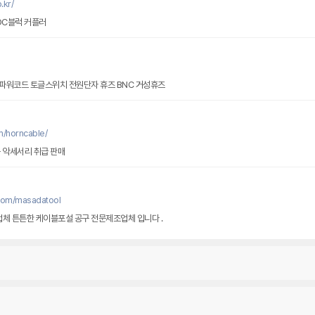
.kr/
DC블럭 커플러
파워코드 토글스위치 전원단자 휴즈 BNC 거성휴즈
m/horncable/
이블 케이블 악세서리 취급 판매
com/masadatool
체 튼튼한 케이블포설 공구 전문제조업체 입니다 .