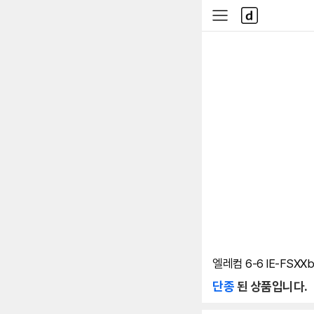
본문 바로가기
다
사
나
이
와
드
메
메
인
뉴
엘레컴 6-6 IE-FSXXb
단종
된 상품입니다.