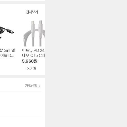
수
전체보기
 3in1 멀
아트뮤 PD 240W
신지모루 로프 100
삼성전자 PD C to
이블 DR-
네오 C to C타입 케
W C to C타입 케
C타입 45W 케이
50-B
이블
이블
블 EP-DN975
5,660
원
6,420
원
6,780
원
5.0
(1)
4.6
(43)
4.7
(156)
가입신청