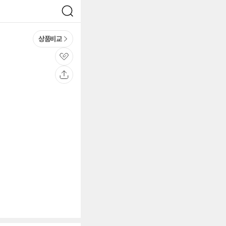
검
색
상품비교
관
심
공
유