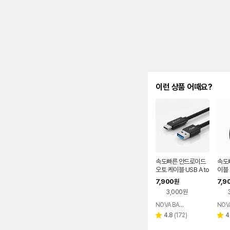
이런 상품 어때요?
속도빠른 안드로이드
속도
오토 케이블 USB A to
이블 
C타입 USB3.2 Gen
량용 
7,900
7,9
원
2 10Gbps
블랙 
3,000원
NOVA BASE
네이버
페이
리
4.8
(
172
)
4
별
별
뷰
점
점