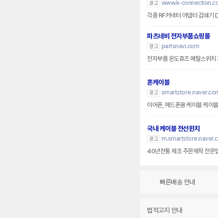
www.k-connection.co
광고
각종 RF커넥터 어댑터 감쇄기 
파츠네비 전자부품쇼핑몰
partsnavi.com
광고
전자부품 온도휴즈 메탈스위치 
혼케이블
smartstore.naver.co
광고
이어폰, 헤드폰용 케
국내 케이블 전선윈치
m.smartstore.naver.
광고
40년전통 제조 주문제작 전문업
빠른배송 안내
법적고지 안내