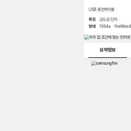
USB 충전케이블
/
특징
금도금 단자
/
형태
1394a
/
FireWir
메뉴 네비게이션
요약정보