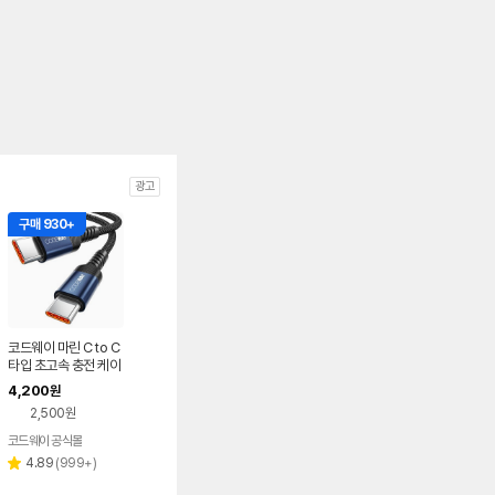
광고
구매 930+
코드웨이 마린 C to C
타입 초고속 충전 케이
블 0.15m
4,200
원
2,500원
코드웨이 공식몰
리
4.89
(
999+
)
별
뷰
점