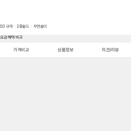
e400 규격
/
2중쉴드
/
무연솔더
가격비교
상품정보
의견/리뷰