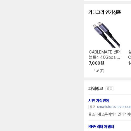
수
카테고리 인기상품
CABLEMATE 썬더
삼
볼트4 40Gbps P
C
D PPS C to C타입
블
7,000
원
1
240W 케이블
4.9
(11)
파워링크
광고
샤인 가정원예
smartstore.naver.co
광고
RF커넥터 어댑터