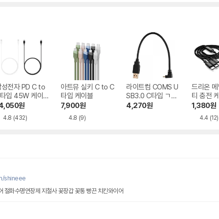
수
수
수
수
성전자 PD C to
아트뮤 실키 C to C
라이트컴 COMS U
드리온 메탈
타입 45W 케이
타입 케이블
SB3.0 C타입 ㄱ자
티 충전 케
 EP-DX510
형 케이블 NA565
3in1-M1
4,050
원
7,900
원
4,270
원
1,380
원
4.8
(432)
4.8
(9)
4.4
(12)
m/shineee
물조리개 초록이끼 바인더와이어 절화수명연장제 지철사 꽃장갑 꽃통 빵끈 치킨와이어