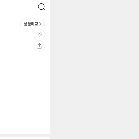
검
색
상품비교
관
심
공
유