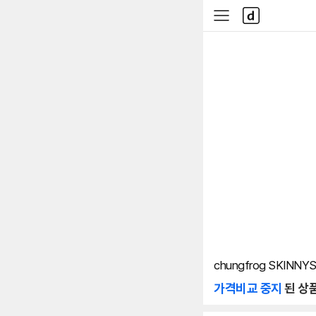
본문 바로가기
다
사
나
이
와
드
메
메
인
뉴
chungfrog SKINNY
가격비교 중지
된 상