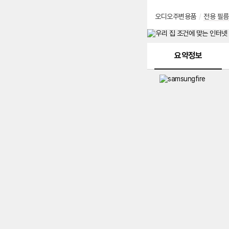
오디오주변용품
/
전용 필름
메뉴 네비게이션
요약정보