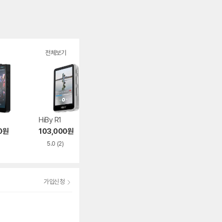
전체보기
HiBy R1
FiiO JM21
FiiO SNOWSKY 
SC
0
원
103,000
원
248,400
원
116,730
원
5.0
(2)
가입신청