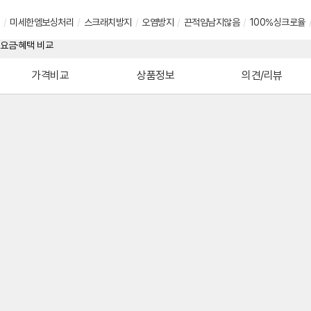
/
미세한엠보싱처리
/
스크래치방지
/
오염방지
/
끈적임남지않음
/
100%싱크로율
가격비교
상품정보
의견/리뷰