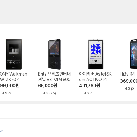
ONY Walkman
Britz 브리츠인터내
아이리버 Astell&K
HiBy R4
W-ZX707
셔널 BZ-MP4800
ern ACTIVO P1
369,00
99,000
원
65,000
원
401,760
원
4.3
(3)
4.9
(23)
4.6
(75)
4.3
(5)
kr