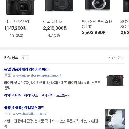
캐논 파워샷 V1
리코 GR IIIx
파나소닉 루믹스 D
SON
C-L10
SC-
1,147,200
원
2,210,000
원
3,503,990
원
3,5
4.9
(282)
4.7
(28)
파워링크
가입신청
광고
독일 명품카메라 라이카카메라
www.leica-store-haeundae.kr/
광고
라이카 정품스토어, 라이카 카메라, 라이카 렌즈, 라이카 액세서리, 스포츠
옵틱
라이카카메라
라이카렌즈
액세서리
스포츠옵틱
금광, 카메라, 산업용스탠드
www.studiotitan.com/
광고
스탠드 전문회사 금광, 전 제품 국내 제조, 생산. 주문 제작 가능, 50년전
통