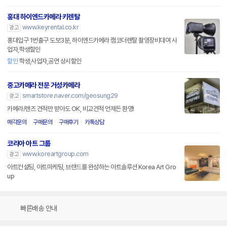
홍대 하이엔드카메라 키렌탈
www.keyrental.co.kr
광고
홍대입구 1번출구 도보3분, 하이엔드카메라 캠코더렌탈 촬영장비대여 사
업자,학생할인
할인
학생,사업자,공연 상시할인
중고카메라 전문 거성카메라
smartstore.naver.com/geosung29
광고
카메라/렌즈 견적만 받아도 OK, 비교견적 언제든 환영!
매각문의
구매문의
구매후기
카톡상담
코리아 아트 그룹
www.koreartgroup.com
광고
아트컨설팅, 아트마케팅, 브랜드를 완성하는 아트솔루션 Korea Art Gro
up
빠른배송 안내