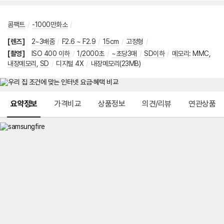
콤팩트
/
-1000만화소
/
[렌즈]
2~3배줌
/
F2.6 ~ F2.9
/
15cm
/
고정형
/
[촬영]
ISO 400 이하
/
1/2000초
/
~초당3매
/
SD이하
/
메모리
:
MMC
,
내장메모리
,
SD
/
디지털 4X
/
내장메모리(23MB)
메뉴 네비게이션
요약정보
가격비교
상품정보
의견/리뷰
연관상품