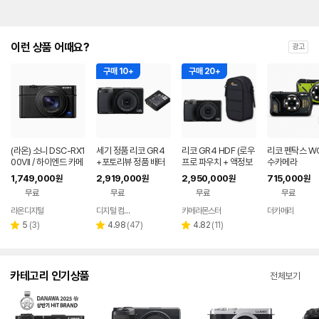
이런 상품 어때요?
광고
구매 10+
구매 20+
(라온) 소니 DSC-RX1
세기 정품 리코 GR4
리코 GR4 HDF (로우
리코 펜탁스 WG
00VII / 하이엔드 카메
+포토리뷰 정품 배터
프로 파우치 + 액정보
수카메라
라 새상품 RX100M7
리 (세기몰 정품보유)
호필름+ 리더기 포함)
1,749,000
2,919,000
2,950,000
715,000
원
원
원
원
무료
무료
무료
무료
라온디지털
디지털 컴온탑
카메라몬스터
더카메라
네이버
네이버
네이버
네이
페이
페이
페이
페이
리
리
리
5
(
3
)
4.98
(
47
)
4.82
(
11
)
별
별
별
뷰
뷰
뷰
점
점
점
수
수
수
카테고리 인기상품
전체보기