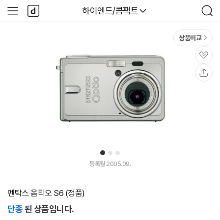
본문 바로가기
다
다나와
하이엔드/콤팩트
사
검
나
이
색
와
드
메
메
상품비교
인
뉴
관
심
공
유
1
2
3
등록월 2005.09.
펜탁스 옵티오 S6 (정품)
단종
된 상품입니다.