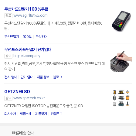
무선카드단말기 100%무료
www.sg네트웍스.com
광고
무선카드단말기 100%무료임대, 기계값0원, 월관리비0원, 용지비용0
원.
무선단말기
100%
무상임대
무선포스 카드단말기 단기임대
bignet.company
광고
전시,박람회,축제,공연,콘서트,행사/촬영용 키오스크 포스 카드단말기 대
여 판매
전시 행사
단기 임대
재품 정보
블로그
GETZNER SD
www.spctech.co.kr
광고
GETZNER 다양한 ISOTOP 방진마운트 취급 전문! SD
회사소개
제품소개
제품찾기
카탈로그
빠른배송 안내