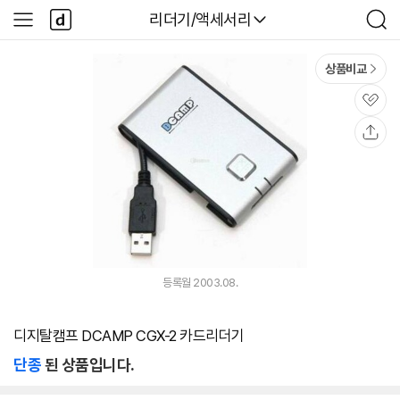
본문 바로가기
다
다나와
리더기/액세서리
사
검
나
이
색
와
드
메
메
상품비교
인
뉴
관
심
공
유
등록월 2003.08.
디지탈캠프 DCAMP CGX-2 카드리더기
단종
된 상품입니다.