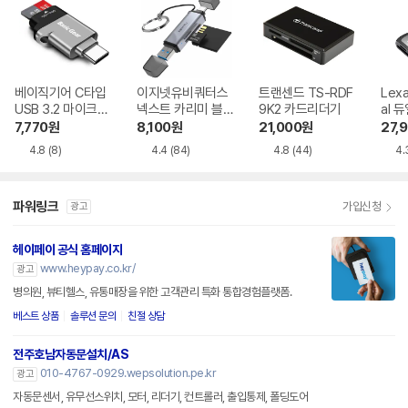
베이직기어 C타입
이지넷유비쿼터스
트랜센드 TS-RDF
Lexa
USB 3.2 마이크로
넥스트 카리미 블랙
9K2 카드리더기
al 
SD 카드리더기
박스 멀티 카드리더
더기
7,770
원
8,100
원
21,000
원
27,
기 9723TC-OTG
4.8
(8)
4.4
(84)
4.8
(44)
4.
파워링크
가입신청
광고
헤이페이 공식 홈페이지
www.heypay.co.kr/
광고
병의원, 뷰티헬스, 유통매장을 위한 고객관리 특화 통합경험플랫폼.
베스트 상품
솔루션 문의
친절 상담
전주호남자동문설치/AS
010-4767-0929.wepsolution.pe.kr
광고
자동문센서, 유무선스위치, 모터, 리더기, 컨트롤러, 출입통제, 폴딩도어