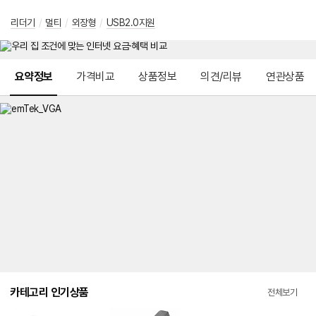
리더기
/
멀티
/
외장형
/
USB2.0지원
메뉴 네비게이션
요약정보
가격비교
상품정보
의견/리뷰
연관상품
카테고리 인기상품
전체보기