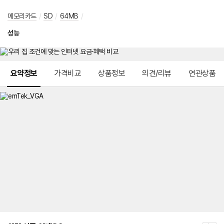
메모리카드
/
SD
/
64MB
/
성능
메뉴 네비게이션
요약정보
가격비교
상품정보
의견/리뷰
연관상품