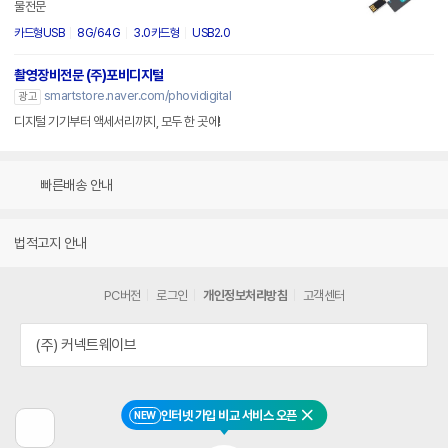
물전문
카드형USB
8G/64G
3.0카드형
USB2.0
촬영장비전문 (주)포비디지털
smartstore.naver.com/phovidigital
광고
디지털 기기부터 액세서리까지, 모두 한 곳에!
빠른배송 안내
법적고지 안내
PC버전
로그인
개인정보처리방침
고객센터
(주) 커넥트웨이브
인터넷 가입 비교 서비스 오픈
NEW
닫기
이
전