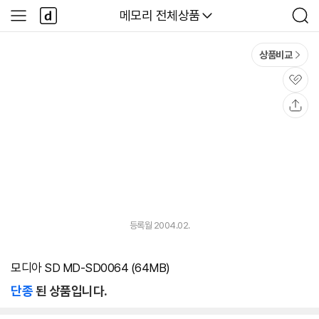
본문 바로가기
다
다나와
메모리 전체상품
사
검
나
이
색
와
드
메
메
상품비교
인
뉴
관
심
공
유
등록월 2004.02.
모디아 SD MD-SD0064 (64MB)
단종
된 상품입니다.