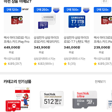
이런 상품 어때요?
광고
구매 120+
구매 250+
구매 100+
구매 120+
렉사 마이크로SD 익스
삼성전자 삼성 마이크
삼성전자 삼성 마이크
렉사 마이크로S
프레스 카드 Play Pro
로SD카드 메모리카드
로SD T7 닌텐도 액션
프레스 카드 Pla
닌텐도스위치2 메모리
PRO PLUS 1TB
캠 카메라 외장 메모리
닌텐도스위치2
449,000
343,900
340,000
239,000
원
원
원
원
1TB
카드 1TB
512GB
무료
무료
무료
무료
렉사공식쇼핑몰
삼성공식파트너 지논
삼성공식파트너 지논
렉사공식쇼핑몰
리
리
리
리
4.95
(
297
)
4.92
(
999+
)
5
(
35
)
4.95
(
297
)
별
별
별
별
뷰
뷰
뷰
뷰
점
점
점
점
수
수
수
수
카테고리 인기상품
전체보기