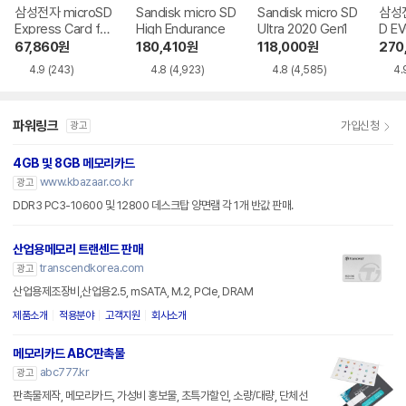
삼성전자 microSD
Sandisk micro SD
Sandisk micro SD
삼성전
Express Card for
High Endurance
Ultra 2020 Gen1
D EV
Nintendo Switch
67,860
원
180,410
원
118,000
원
270
2
4.9
(243)
4.8
(4,923)
4.8
(4,585)
4.
파워링크
가입신청
광고
4GB 및 8GB 메모리카드
www.kbazaar.co.kr
광고
DDR3 PC3-10600 및 12800 데스크탑 양면램 각 1개 반값 판매.
산업용메모리 트랜센드 판매
transcendkorea.com
광고
산업용제조장비,산업용2.5, mSATA, M.2, PCIe, DRAM
제품소개
적용분야
고객지원
회사소개
메모리카드 ABC판촉물
abc777.kr
광고
판촉물제작, 메모리카드, 가성비 홍보물, 초특가할인, 소량/대량, 단체선