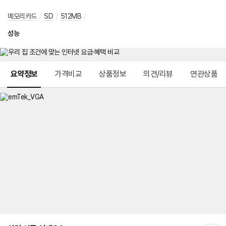
메모리카드
/
SD
/
512MB
/
성능
메뉴 네비게이션
요약정보
가격비교
상품정보
의견/리뷰
연관상품