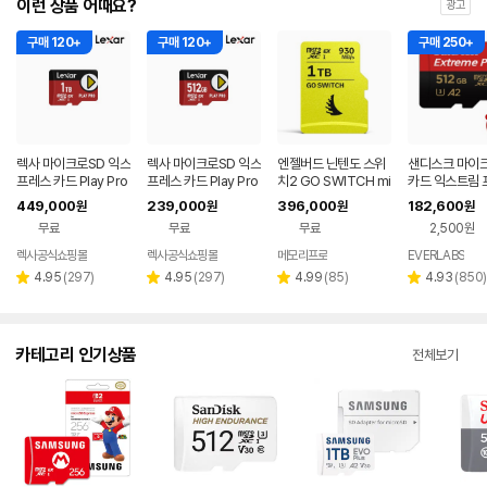
이런 상품 어때요?
광고
구매 120+
구매 120+
구매 250+
렉사 마이크로SD 익스
렉사 마이크로SD 익스
엔젤버드 닌텐도 스위
샌디스크 마이크
프레스 카드 Play Pro
프레스 카드 Play Pro
치2 GO SWITCH mi
카드 익스트림 
닌텐도스위치2 메모리
닌텐도스위치2 메모리
croSD Express 1 T
랙박스 카메라 
449,000
239,000
396,000
182,600
원
원
원
원
1TB
512GB
B
+케이스 512G
무료
무료
무료
2,500원
렉사공식쇼핑몰
렉사공식쇼핑몰
메모리프로
EVERLABS
네
페
리
리
리
리
4.95
(
297
)
4.95
(
297
)
4.99
(
85
)
4.93
(
850
)
별
별
별
별
뷰
뷰
뷰
뷰
점
점
점
점
수
수
수
수
카테고리 인기상품
전체보기