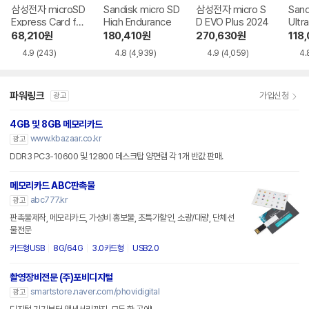
삼성전자 microSD
Sandisk micro SD
삼성전자 micro S
Sand
Express Card for
High Endurance
D EVO Plus 2024
Ultr
Nintendo Switch
68,210
원
180,410
원
270,630
원
118
2
4.9
(243)
4.8
(4,939)
4.9
(4,059)
4.
파워링크
가입신청
광고
4GB 및 8GB 메모리카드
www.kbazaar.co.kr
광고
DDR3 PC3-10600 및 12800 데스크탑 양면램 각 1개 반값 판매.
메모리카드 ABC판촉물
abc777.kr
광고
판촉물제작, 메모리카드, 가성비 홍보물, 초특가할인, 소량/대량, 단체선
물전문
카드형USB
8G/64G
3.0카드형
USB2.0
촬영장비전문 (주)포비디지털
smartstore.naver.com/phovidigital
광고