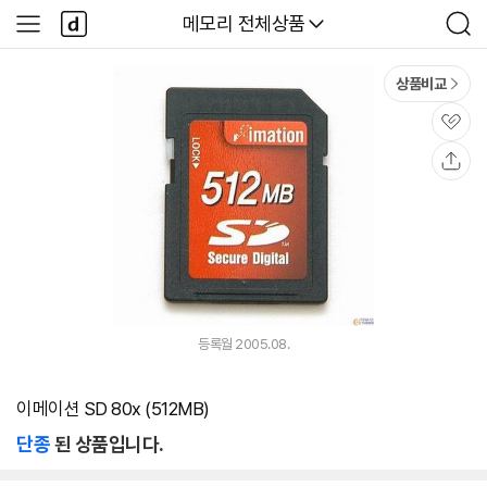
본문 바로가기
다
다나와
메모리 전체상품
사
검
나
이
색
와
드
메
메
상품비교
인
뉴
관
심
공
유
등록월 2005.08.
이메이션 SD 80x (512MB)
단종
된 상품입니다.