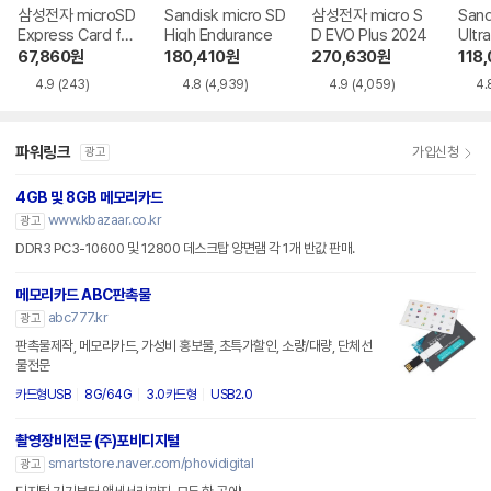
삼성전자 microSD
Sandisk micro SD
삼성전자 micro S
Sand
Express Card for
High Endurance
D EVO Plus 2024
Ultr
Nintendo Switch
67,860
원
180,410
원
270,630
원
118
2
4.9
(243)
4.8
(4,939)
4.9
(4,059)
4.
파워링크
가입신청
광고
4GB 및 8GB 메모리카드
www.kbazaar.co.kr
광고
DDR3 PC3-10600 및 12800 데스크탑 양면램 각 1개 반값 판매.
메모리카드 ABC판촉물
abc777.kr
광고
판촉물제작, 메모리카드, 가성비 홍보물, 초특가할인, 소량/대량, 단체선
물전문
카드형USB
8G/64G
3.0카드형
USB2.0
촬영장비전문 (주)포비디지털
smartstore.naver.com/phovidigital
광고