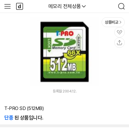
본문 바로가기
다
다나와
메모리 전체상품
사
검
나
이
색
와
드
메
메
상품비교
인
뉴
관
심
공
유
등록월 2004.12.
T-PRO SD (512MB)
단종
된 상품입니다.