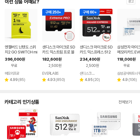
이런 상품 어때요?
광고
구매 250+
구매 60+
엔젤버드 닌텐도 스위
샌디스크 마이크로 SD
샌디스크 마이크로 SD
삼성전자 마이
치2 GO SWITCH mi
카드 익스트림 프로 블
카드 익스프레스 512
메모리카드 EVO
croSD Express 1 T
랙박스 카메라 메모리
GB 512기가 닌텐도
S 512GB
396,000
182,600
234,400
118,000
원
원
원
원
B
+케이스 512GB
스위치2 메모리카드 +
무료
2,500원
2,500원
무료
전용리더기 패키지
메모리프로
EVERLABS
샌디스크 공식인증 판매처
삼성공식파트너 
네이버
네이버
페이
페이
리
리
리
리
4.99
(
85
)
4.93
(
850
)
4.95
(
20
)
4.9
(
106
)
별
별
별
별
뷰
뷰
뷰
뷰
점
점
점
점
수
수
수
수
카테고리 인기상품
전체보기