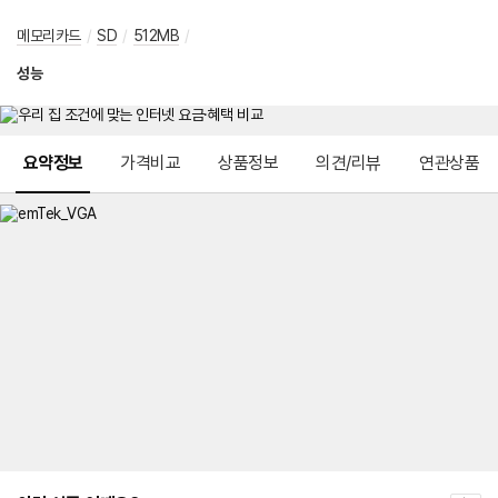
메모리카드
/
SD
/
512MB
/
성능
메뉴 네비게이션
요약정보
가격비교
상품정보
의견/리뷰
연관상품