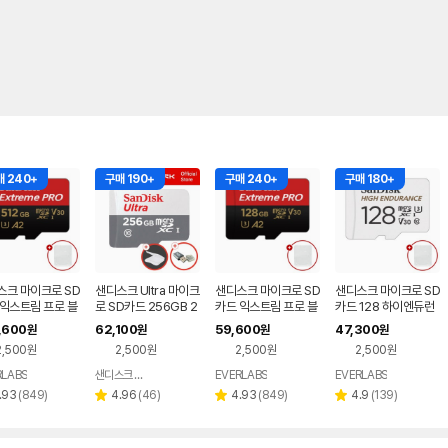
 240+
구매 190+
구매 240+
구매 180+
스크 마이크로 SD
샌디스크 Ultra 마이크
샌디스크 마이크로 SD
샌디스크 마이크로 SD
 익스트림 프로 블
로 SD카드 256GB 2
카드 익스트림 프로 블
카드 128 하이엔듀런
스 카메라 메모리
56기가 핸드폰 닌텐도
랙박스 카메라 메모리
스 블랙박스 메모리
,600
62,100
59,600
47,300
원
원
원
원
스 512GB
블랙박스 메모리 QUN
+케이스 128GB
+케이스 128GB
2,500원
2,500원
2,500원
2,500원
R + 메모리케이스+리
더기 2종패키지
RLABS
샌디스크 공식인증 판매처
EVERLABS
EVERLABS
네이버
네이버
네이버
네이버
페이
페이
페이
페이
리
리
리
리
.93
(
849
)
4.96
(
46
)
4.93
(
849
)
4.9
(
139
)
별
별
별
뷰
뷰
뷰
뷰
점
점
점
수
수
수
수