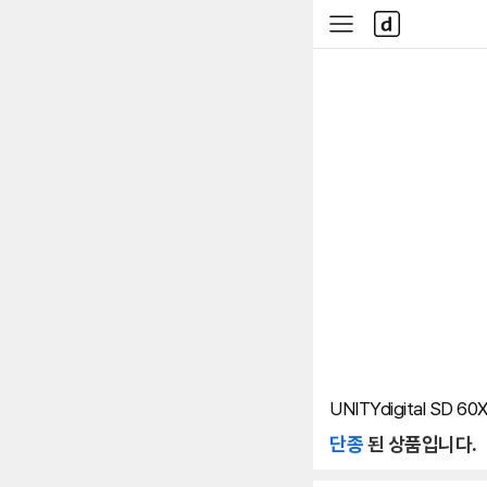
본문 바로가기
다
사
나
이
와
드
메
메
인
뉴
UNITYdigital SD 60
단종
된 상품입니다.