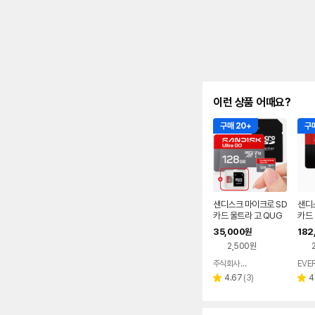
이런 상품 어때요?
구매 20+
구매
샌디스크 마이크로 SD
샌디
카드 울트라 고 QUG
카드
NPID 128기가 128G
랙박
35,000
182
원
B 핸드폰 블랙박스 TF
+케이
2,500원
외장메모리 + 메모리
케이스
주식회사 피아이디
EVE
네이버
페이
리
4.67
(
3
)
4
별
별
뷰
점
점
수