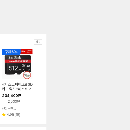
광고
구매 60+
샌디스크 마이크로 SD
카드 익스프레스 512
GB 512기가 닌텐도
234,400
원
스위치2 메모리카드 +
2,500원
전용리더기 패키지
샌디스크 공식인증 판매처
네이버
페이
리
4.95
(
19
)
별
뷰
점
수