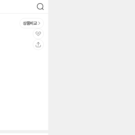
검
색
상품비교
관
심
공
유