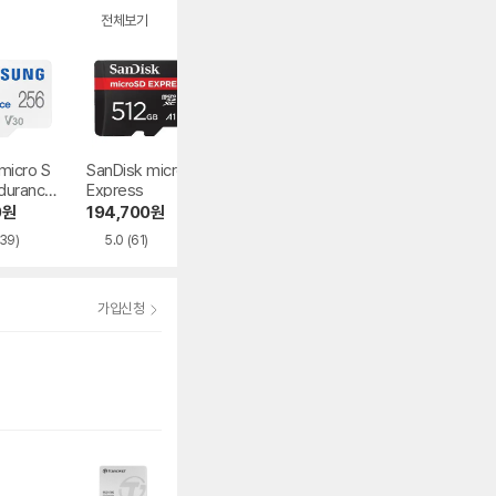
전체보기
icro S
SanDisk microSD
Sandisk micro SD
삼성전자 micro S
durance
Express
Ultra 2022
D EVO Plus 2021
0
원
194,700
원
392,410
원
118,990
원
539)
5.0
(61)
4.7
(2,443)
4.8
(7,014)
가입신청