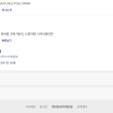
A, M.2, PCIe, DRAM
회사소개
 홍보물, 초특가할인, 소량/대량, 단체선물전문
빠른납기
털
/phovidigital
모두 한 곳에!
PC버전
로그인
개인정보처리방침
고객센터