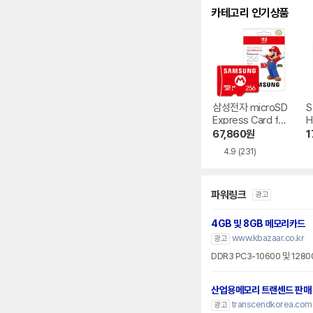
카테고리 인기상품
삼성전자 microSD
S
Express Card for
H
Nintendo Switch
67,860
원
1
2
4.9
(231)
파워링크
광고
4GB 및 8GB 메모리카드
www.kbazaar.co.kr
광고
DDR3 PC3-10600 및 128
산업용메모리 트랜센드 판매
transcendkorea.com
광고