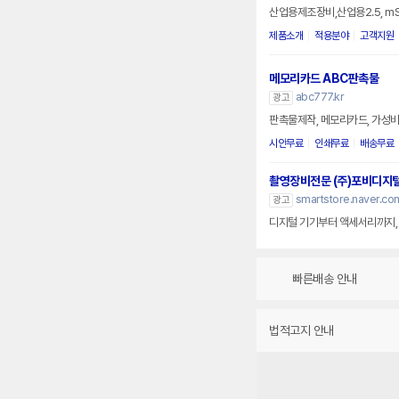
산업용제조장비,산업용2.5, mSAT
제품소개
적용분야
고객지원
메모리카드 ABC판촉물
abc777.kr
광고
판촉물제작, 메모리카드, 가성비
시안무료
인쇄무료
배송무료
촬영장비전문 (주)포비디지
smartstore.naver.com
광고
디지털 기기부터 액세서리까지, 
빠른배송 안내
법적고지 안내