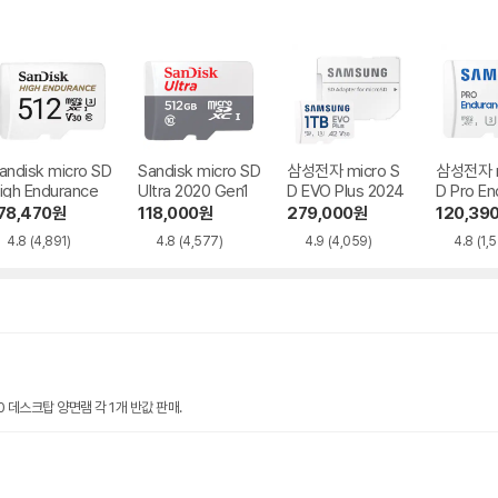
andisk micro SD
Sandisk micro SD
삼성전자 micro S
삼성전자 m
igh Endurance
Ultra 2020 Gen1
D EVO Plus 2024
D Pro En
2022
78,470
원
118,000
원
279,000
원
120,39
4.8
(4,891)
4.8
(4,577)
4.9
(4,059)
4.8
(1,
00 데스크탑 양면램 각 1개 반값 판매.