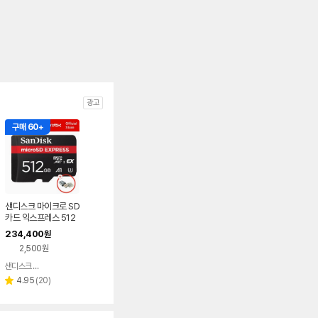
광고
구매 60+
샌디스크 마이크로 SD
카드 익스프레스 512
GB 512기가 닌텐도
234,400
원
스위치2 메모리카드 +
2,500원
전용리더기 패키지
샌디스크 공식인증 판매처
네이버
페이
리
4.95
(
20
)
별
뷰
점
수