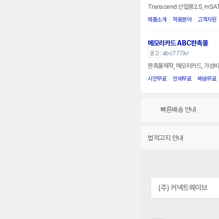
Transcend 산업용2.5, mSAT
제품소개
적용분야
고객지원
메모리카드 ABC판촉물
abc777.kr
광고
판촉물제작, 메모리카드, 가성비
시안무료
인쇄무료
배송무료
빠른배송 안내
법적고지 안내
(주) 커넥트웨이브