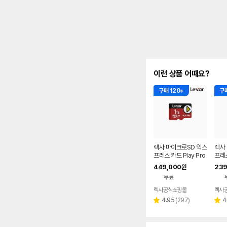
이런 상품 어때요?
구매 120+
구매
렉사 마이크로SD 익스
렉사
프레스 카드 Play Pro
프레스
닌텐도스위치2 메모리
닌텐
449,000
239
원
1TB
512
무료
렉사공식쇼핑몰
렉사
리
4.95
(
297
)
4
별
별
뷰
점
점
수