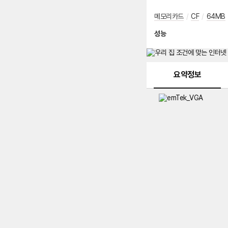
메모리카드
/
CF
/
64MB
성능
메뉴 네비게이션
요약정보