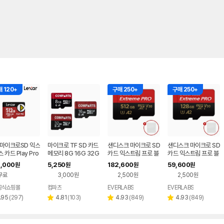
 120+
구매 250+
구매 250+
 마이크로SD 익스
마이크로 TF SD 카드
샌디스크 마이크로 SD
샌디스크 마이크로 SD
 카드 Play Pro
메모리 8G 16G 32G
카드 익스트림 프로 블
카드 익스트림 프로 블
도스위치2 메모리
블랙박스 등 활용
랙박스 카메라 메모리
랙박스 카메라 메모리
,000
5,250
182,600
59,600
원
원
원
원
GB
+케이스 512GB
+케이스 128GB
무료
3,000원
2,500원
2,500원
공식쇼핑몰
컴파츠
EVERLABS
EVERLABS
네이버
네이버
페이
페이
리
리
리
리
.95
(
297
)
4.81
(
103
)
4.93
(
849
)
4.93
(
849
)
별
별
별
뷰
뷰
뷰
뷰
점
점
점
수
수
수
수