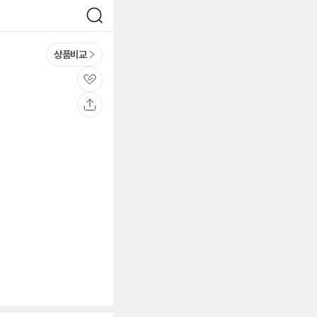
검
색
상품비교
관
심
공
유