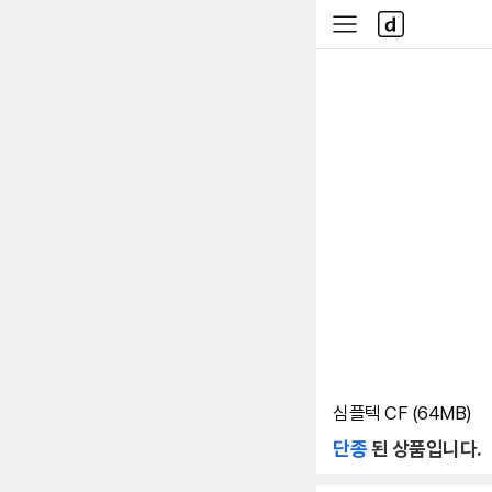
본문 바로가기
다
사
나
이
와
드
메
메
인
뉴
심플텍 CF (64MB)
단종
된 상품입니다.