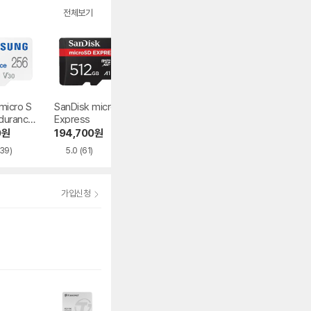
전체보기
icro S
SanDisk microSD
Sandisk micro SD
삼성전자 micro S
durance
Express
Ultra 2022
D EVO Plus 2021
0
원
194,700
원
392,410
원
118,990
원
539)
5.0
(61)
4.7
(2,443)
4.8
(7,014)
가입신청