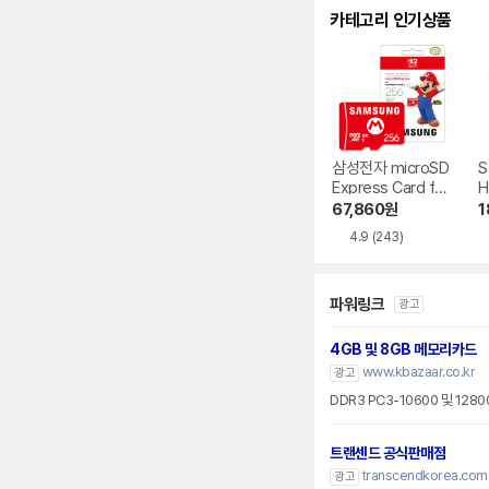
카테고리 인기상품
삼성전자 microSD
S
Express Card for
H
Nintendo Switch
67,860
원
1
2
4.9
(243)
파워링크
광고
4GB 및 8GB 메모리카드
www.kbazaar.co.kr
광고
DDR3 PC3-10600 및 128
트랜센드 공식판매점
transcendkorea.com
광고