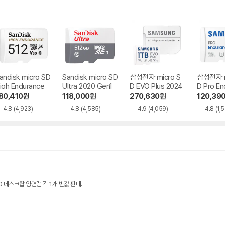
andisk micro SD
Sandisk micro SD
삼성전자 micro S
삼성전자 m
igh Endurance
Ultra 2020 Gen1
D EVO Plus 2024
D Pro En
2022
80,410
원
118,000
원
270,630
원
120,39
4.8
(4,923)
4.8
(4,585)
4.9
(4,059)
4.8
(1,
00 데스크탑 양면램 각 1개 반값 판매.