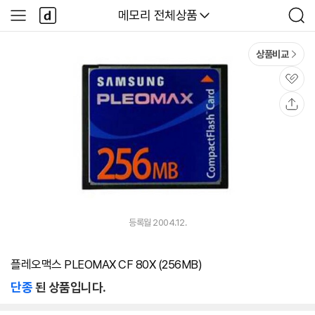
본문 바로가기
다
다나와
메모리 전체상품
사
검
나
이
색
와
드
메
메
상품비교
인
뉴
관
심
공
유
등록월 2004.12.
플레오맥스 PLEOMAX CF 80X (256MB)
단종
된 상품입니다.