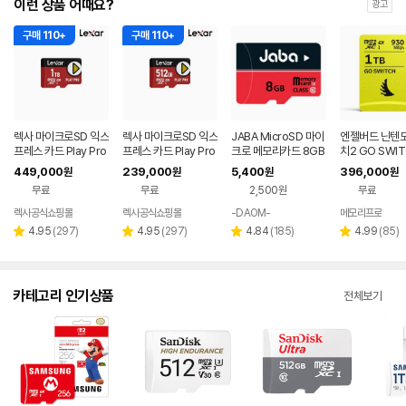
이런 상품 어때요?
광고
구매 110+
구매 110+
렉사 마이크로SD 익스
렉사 마이크로SD 익스
JABA MicroSD 마이
엔젤버드 닌텐도
프레스 카드 Play Pro
프레스 카드 Play Pro
크로 메모리카드 8GB
치2 GO SWIT
닌텐도스위치2 메모리
닌텐도스위치2 메모리
croSD Expres
449,000
239,000
5,400
396,000
원
원
원
원
1TB
512GB
B
무료
무료
2,500원
무료
렉사공식쇼핑몰
렉사공식쇼핑몰
-DAOM-
메모리프로
리
리
리
리
4.95
(
297
)
4.95
(
297
)
4.84
(
185
)
4.99
(
85
)
별
별
별
별
뷰
뷰
뷰
뷰
점
점
점
점
수
수
수
수
카테고리 인기상품
전체보기