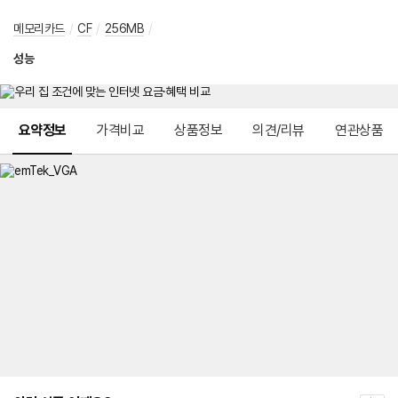
메모리카드
/
CF
/
256MB
/
성능
메뉴 네비게이션
요약정보
가격비교
상품정보
의견/리뷰
연관상품