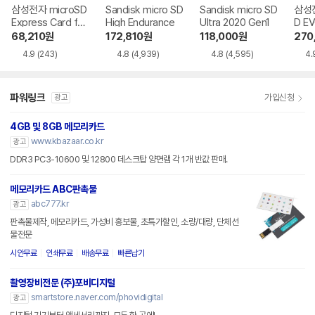
삼성전자 microSD
Sandisk micro SD
Sandisk micro SD
삼성전
Express Card for
High Endurance
Ultra 2020 Gen1
D EV
Nintendo Switch
68,210
원
172,810
원
118,000
원
270
2
4.9
(243)
4.8
(4,939)
4.8
(4,595)
4.
파워링크
가입신청
광고
4GB 및 8GB 메모리카드
www.kbazaar.co.kr
광고
DDR3 PC3-10600 및 12800 데스크탑 양면램 각 1개 반값 판매.
메모리카드 ABC판촉물
abc777.kr
광고
판촉물제작, 메모리카드, 가성비 홍보물, 초특가할인, 소량/대량, 단체선
물전문
시안무료
인쇄무료
배송무료
빠른납기
촬영장비전문 (주)포비디지털
smartstore.naver.com/phovidigital
광고