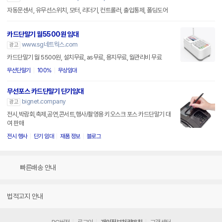
자동문센서, 유무선스위치, 모터, 리더기, 컨트롤러, 출입통제, 폴딩도어
카드단말기 월5500원 임대
www.sg네트웍스.com
광고
카드단말기 월 5500원, 설치무료, as무료, 용지무료, 월관리비 무료
무선단말기
100%
무상임대
무선포스 카드단말기 단기임대
bignet.company
광고
전시,박람회,축제,공연,콘서트,행사/촬영용 키오스크 포스 카드단말기 대
여 판매
전시 행사
단기 임대
재품 정보
블로그
빠른배송 안내
법적고지 안내