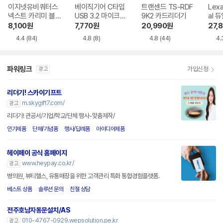
이지넷유비쿼터스
베이직기어 C타입
트랜센드 TS-RDF
Lexa
넥스트 카리미 블랙
USB 3.2 마이크로
9K2 카드리더기
al 
박스 멀티 카드리더
SD 카드리더기
더기
8,100
원
7,770
원
20,990
원
27,
기 9723TC-OTG
4.4
(84)
4.8
(8)
4.8
(44)
4.
파워링크
가입신청
광고
리더기! 스카이기프트
m.skygift7.com/
광고
리더기! 관공서/기업/학교/단체 행사-맞춤제작/
인기제품
단체/기념품
행사/답례품
아이디어제품
헤이페이 공식 홈페이지
www.heypay.co.kr/
광고
병의원, 뷰티헬스, 유통매장을 위한 고객관리 특화 통합경험플랫폼.
베스트 상품
솔루션 문의
친절 상담
전주호남자동문설치/AS
010-4767-0929.wepsolution.pe.kr
광고