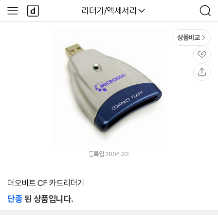
본문 바로가기
다
다나와
리더기/액세서리
사
검
나
이
색
와
드
메
메
상품비교
인
뉴
관
심
공
유
등록월 2004.02.
더오비트 CF 카드리더기
단종
된 상품입니다.