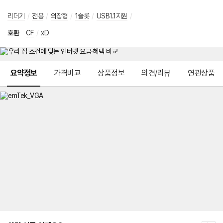
리더기
/
전용
/
외장형
/
1슬롯
/
USB1.1지원
/
호환
CF
/
xD
메뉴 네비게이션
요약정보
가격비교
상품정보
의견/리뷰
연관상품