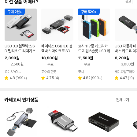
이런 상품 어때요?
광고
구매 2천+
구매 520+
USB 3.0 블랙박스 S
베이식스 USB 3.0 블
코시 117종 메모리카
USB 자동차 네
D 멀티 카드 리더기 Y
랙박스 마이크로 SD
드 지원 6슬롯 USB 케
박스 카드 리더기
G-CR300
카드리더기
이블 자동인식 카드리
MicroSD 노
2,390
18,900
11,500
6,200
원
원
원
원
더기 색상랜덤 CR981
2,500원
무료
무료
3,000원
요이치YOITCH
고수의 한끗
코시
제이피엘프라자
네이버
페이
리
리
리
리
4.8
(
999+
)
4.75
(
4
)
4.82
(
999+
)
4.47
(
19
)
별
별
별
별
뷰
뷰
뷰
뷰
점
점
점
점
수
수
수
수
카테고리 인기상품
전체보기