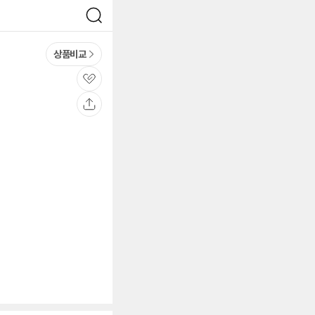
검
색
상품비교
관
심
공
유