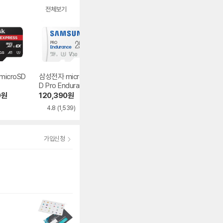
전체보기
 microSD
삼성전자 micro S
Sandisk micro SD
삼성전자 micro S
D Pro Endurance
Ultra 2022
D EVO Plus 2021
2022
0
원
120,390
원
383,790
원
118,990
원
4.8
(1,539)
4.7
(2,443)
4.8
(7,014)
가입신청