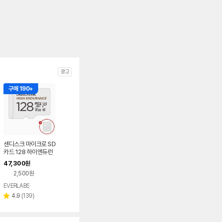
광고
구매 190+
샌디스크 마이크로 SD
카드 128 하이엔듀런
스 블랙박스 메모리
47,300
원
+케이스 128GB
2,500원
EVERLABS
네이버
페이
리
4.9
(
139
)
별
뷰
점
수