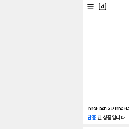
본문 바로가기
다
사
나
이
와
드
메
메
인
뉴
InnoFlash SD InnoFla
단종
된 상품입니다.