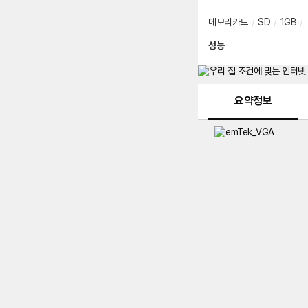
메모리카드
/
SD
/
1GB
/
성능
메뉴 네비게이션
요약정보