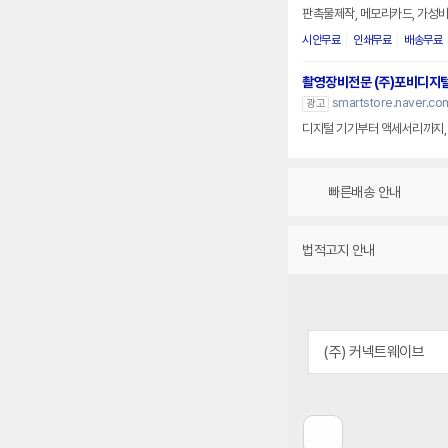
판촉물제작, 메모리카드, 가성비
시안무료
인쇄무료
배송무료
촬영장비전문 (주)포비디지
smartstore.naver.com
광고
디지털 기기부터 액세서리까지, 
빠른배송 안내
법적고지 안내
(주) 커넥트웨이브
이