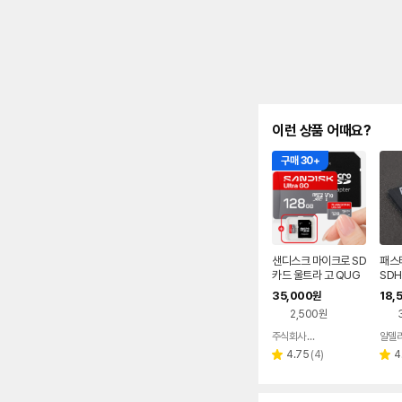
이런 상품 어때요?
구매 30+
샌디스크 마이크로 SD
패스티
카드 울트라 고 QUG
SDHC
NPID 128기가 128G
ss1
35,000
18,
원
B 핸드폰 블랙박스 TF
2,500원
외장메모리 + 메모리
케이스
주식회사 피아이디
알델
네이버
페이
리
4.75
(
4
)
4
별
별
뷰
점
점
수