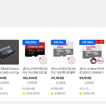
구매 250+
구매 70+
구매 190+
엠 64G micro
샌디스크 마이크로 SD
샌디스크 마이크로 SD
샌디스크 Ultra 마이크
 UHS-I U1 Cla
카드 익스트림 프로 블
카드 128 핸드폰 블랙
로 SD카드 256GB 2
0
랙박스 카메라 메모리
박스 닌텐도 메모리
56기가 핸드폰 닌텐도
500
182,600
29,500
59,100
원
원
원
원
+케이스 512GB
+케이스 128GB
블랙박스 메모리 QUN
3,000원
2,500원
2,500원
2,500원
R + 메모리케이스+리
더기 2종패키지
리트
EVERLABS
EVERLABS
샌디스크 공식인증 판매처
네이버
네이버
네이버
페이
페이
페이
리
리
리
리
.9
(
40
)
4.93
(
850
)
4.98
(
81
)
4.96
(
48
)
별
별
별
뷰
뷰
뷰
뷰
점
점
점
수
수
수
수