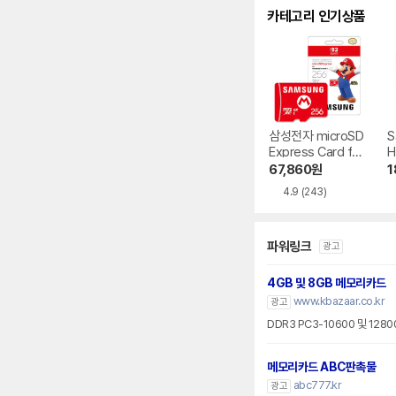
카테고리 인기상품
삼성전자 microSD
S
Express Card for
H
Nintendo Switch
67,860
원
1
2
4.9
(243)
파워링크
광고
4GB 및 8GB 메모리카드
www.kbazaar.co.kr
광고
DDR3 PC3-10600 및 128
메모리카드 ABC판촉물
abc777.kr
광고