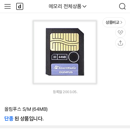
본문 바로가기
다
다나와
메모리 전체상품
사
검
나
이
색
와
드
메
메
상품비교
인
뉴
관
심
공
유
등록월 2003.05.
올림푸스 S/M (64MB)
단종
된 상품입니다.