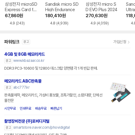
삼성전자 microSD
Sandisk micro SD
삼성전자 micro S
Sand
Express Card for
High Endurance
D EVO Plus 2024
Ultr
Nintendo Switch
67,860
원
180,410
원
270,630
원
118
2
4.9
(243)
4.8
(4,939)
4.9
(4,059)
4.
파워링크
가입신청
광고
4GB 및 8GB 메모리카드
www.kbazaar.co.kr
광고
DDR3 PC3-10600 및 12800 데스크탑 양면램 각 1개 반값 판매.
메모리카드 ABC판촉물
abc777.kr
광고
판촉물제작, 메모리카드, 가성비 홍보물, 초특가할인, 소량/대량, 단체선
물전문
시안무료
인쇄무료
배송무료
빠른납기
촬영장비전문 (주)포비디지털
smartstore.naver.com/phovidigital
광고