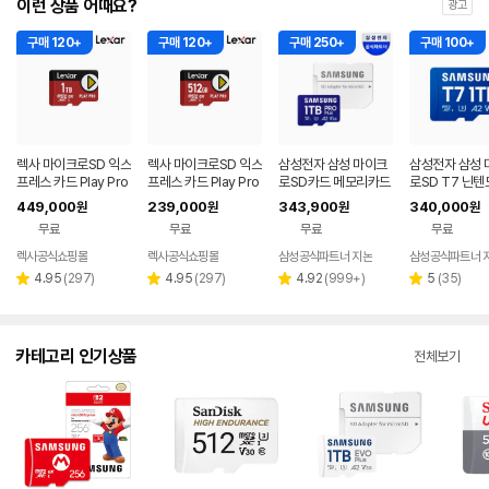
이런 상품 어때요?
광고
구매 120+
구매 120+
구매 250+
구매 100+
렉사 마이크로SD 익스
렉사 마이크로SD 익스
삼성전자 삼성 마이크
삼성전자 삼성 
프레스 카드 Play Pro
프레스 카드 Play Pro
로SD카드 메모리카드
로SD T7 닌텐
닌텐도스위치2 메모리
닌텐도스위치2 메모리
PRO PLUS 1TB
캠 카메라 외장
449,000
239,000
343,900
340,000
원
원
원
원
1TB
512GB
카드 1TB
무료
무료
무료
무료
렉사공식쇼핑몰
렉사공식쇼핑몰
삼성공식파트너 지논
삼성공식파트너 
리
리
리
리
4.95
(
297
)
4.95
(
297
)
4.92
(
999+
)
5
(
35
)
별
별
별
별
뷰
뷰
뷰
뷰
점
점
점
점
수
수
수
수
카테고리 인기상품
전체보기