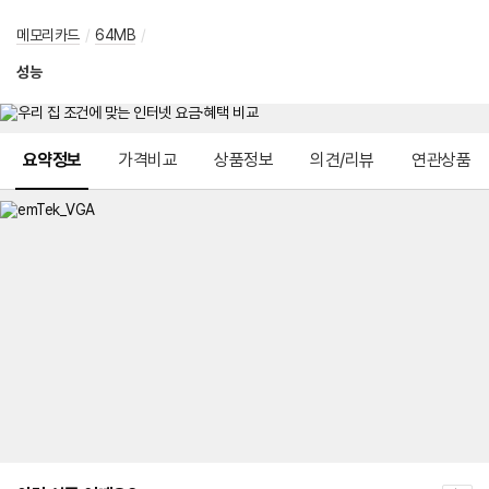
메모리카드
/
64MB
/
성능
메뉴 네비게이션
요약정보
가격비교
상품정보
의견/리뷰
연관상품