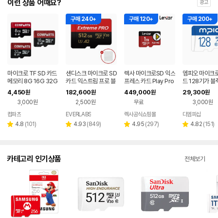
이런 상품 어때요?
광고
구매 240+
구매 120+
구매 200+
마이크로 TF SD 카드
샌디스크 마이크로 SD
렉사 마이크로SD 익스
엠피오 마이크로
메모리 8G 16G 32G
카드 익스트림 프로 블
프레스 카드 Play Pro
드 128기가 
블랙박스 등 활용
랙박스 카메라 메모리
닌텐도스위치2 메모리
갤럭시 핸드폰 T
4,450
182,600
449,000
29,300
원
원
원
원
+케이스 512GB
1TB
장메모리
3,000원
2,500원
무료
3,000원
컴파츠
EVERLABS
렉사공식쇼핑몰
디엠피샵
네이버
페이
리
리
리
리
4.8
(
101
)
4.93
(
849
)
4.95
(
297
)
4.82
(
151
)
별
별
별
별
뷰
뷰
뷰
뷰
점
점
점
점
수
수
수
수
카테고리 인기상품
전체보기