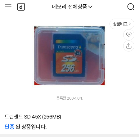
본문 바로가기
다
다나와
메모리 전체상품
사
검
나
이
색
와
드
메
메
상품비교
인
뉴
관
심
공
유
등록월 2004.04.
트랜센드 SD 45X (256MB)
단종
된 상품입니다.