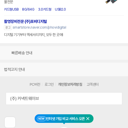
물전문
카드형USB
8G/64G
3.0카드형
USB2.0
촬영장비전문 (주)포비디지털
smartstore.naver.com/phovidigital
광고
디지털 기기부터 액세서리까지, 모두 한 곳에!
빠른배송 안내
법적고지 안내
PC버전
로그인
개인정보처리방침
고객센터
(주) 커넥트웨이브
인터넷 가입 비교 서비스 오픈
NEW
닫기
이
전