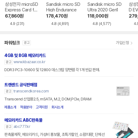
삼성전자 microSD
Sandisk micro SD
Sandisk micro SD
삼성전
Express Card for
High Endurance
Ultra 2020 Gen1
D EV
Nintendo Switch
67,860
원
178,470
원
118,000
원
279
2
4.9
(231)
4.8
(4,891)
4.8
(4,577)
4.
파워링크
가입신청
광고
4GB 및 8GB 메모리카드
www.kbazaar.co.kr
광고
DDR3 PC3-10600 및 12800 데스크탑 양면램 각 1개 반값 판매.
트랜센드 공식판매점
transcendkorea.com
광고
Transcend 산업용2.5, mSATA, M.2, DOM,PCIe, DRAM
제품소개
적용분야
고객지원
회사소개
메모리카드 ABC판촉물
abc777.kr
광고
판촉물제작, 메모리카드, 가성비 홍보물, 초특가할인, 소량/대량, 단체선