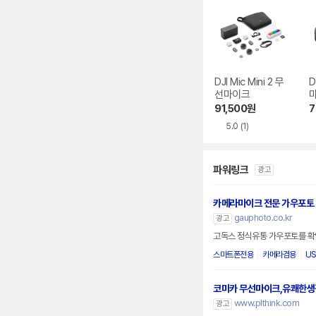
DJI Mic Mini 2 무
D
선마이크
91,500
원
7
5.0
(1)
파워링크
광고
카메라마이크 전문 가우포토
gauphoto.co.kr
광고
고독스 정식유통 가우포토를 확
스마트폰전용
카메라겸용
U
코미카 무선마이크,유쾌한생
www.plthink.com
광고