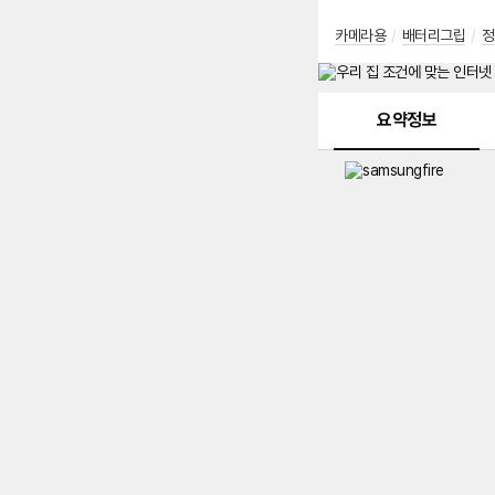
카메라용
/
배터리그립
/
정
메뉴 네비게이션
요약정보