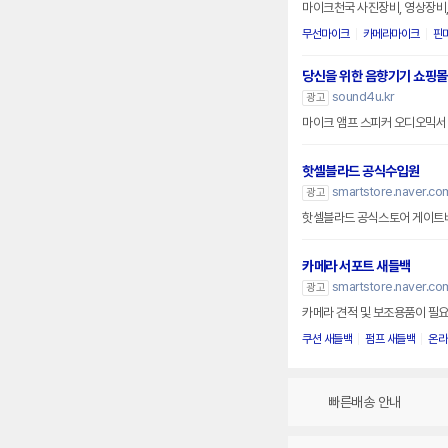
마이크천국 사진장비, 영상장비, 
무선마이크
카메라마이크
핀
당신을 위한 음향기기 쇼핑몰
sound4u.kr
광고
마이크 앰프 스피커 오디오믹서
핫셀블라드 공식수입원
smartstore.naver.com
광고
핫셀블라드 공식스토어 게이트
카메라 서포트 새들백
smartstore.naver.co
광고
카메라 견적 및 보조용품이 필요
쿠션 새들백
펌프 새들백
온라
빠른배송 안내