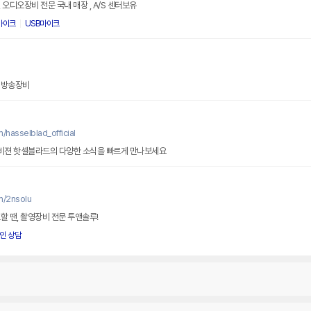
오디오장비 전문 국내 매장 , A/S 센터보유
마이크
USB마이크
 방송장비
/hasselblad_official
비젼 핫셀블라드의 다양한 소식을 빠르게 만나보세요
m/2nsolu
할 땐, 촬영장비 전문 투앤솔루!
인 상담