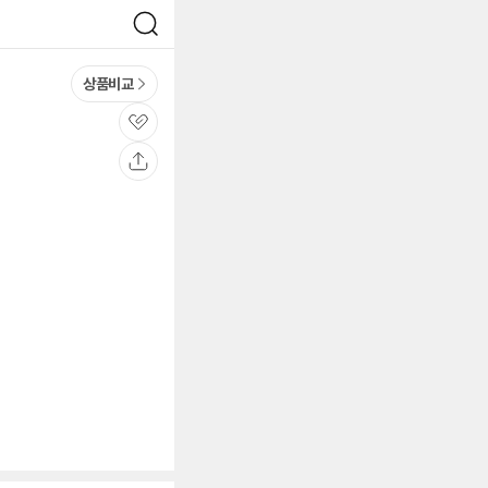
검
색
상품비교
관
심
공
유