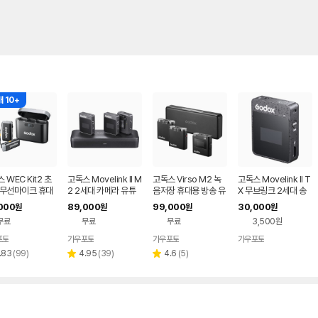
 10+
 WEC Kit2 초
고독스 Movelink II M
고독스 Virso M2 녹
고독스 Movelink II T
 무선마이크 휴대
2 2세대 카메라 유튜
음저장 휴대용 방송 유
X 무브링크 2세대 송
휴대용 방송 유튜브
브 방송용 컴팩트 무선
튜브 촬영 카메라 무선
신기1 단품 소형 휴대
000
89,000
99,000
30,000
원
원
원
원
 카메라 무선 마이
마이크 무브링크
마이크
용 방송 유튜브 촬영 카
무료
무료
무료
3,500원
시스템
메라 무선 마이크 시스
템
포토
가우포토
가우포토
가우포토
네이버
네이버
네이버
네이버
페이
페이
페이
페이
리
리
리
.83
(
99
)
4.95
(
39
)
4.6
(
5
)
별
별
뷰
뷰
뷰
점
점
수
수
수