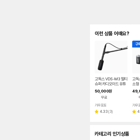
이런 상품 어때요?
구매
고독스 VDS-M3 멀티
고독스
슈퍼 카디오이드 유튜
소형
브 방송용 콘덴서 샷건
폰 
50,000
49,
원
마이크
촬영
무료
크 
가우포토
가우
네이버
페이
리
4.33
(
3
)
4
별
별
뷰
점
점
수
카테고리 인기상품