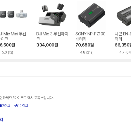
JI Mic Mini 무선
DJI Mic 3 무선마이
SONY NP-FZ100
니콘 EN-E
마이크
크
배터리
터리
6,500
원
334,000
원
70,680
원
66,350
5.0
(12)
4.8
(212)
4.7
(64
인하세요 / 마이크도 역시 고독스입니다.
SB마이크
샷건마이크
각