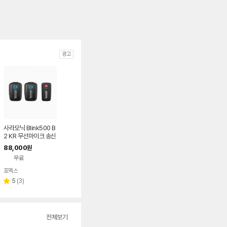
광고
사라모닉 Blink500 B
2 KR 무선마이크 송신
기2p/수신기
88,000
원
무료
포멕스
네이버
페이
리
5
(
3
)
별
뷰
점
수
전체보기