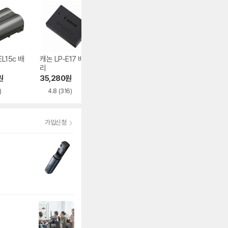
L15c 배
캐논 LP-E17 배터
SONY NP-FW50
SONY NPA-MQZ
리
배터리
K 멀티 충전키트
원
35,280
원
44,900
원
380,000
원
)
4.8
(316)
4.7
(93)
4.8
(9)
가입신청