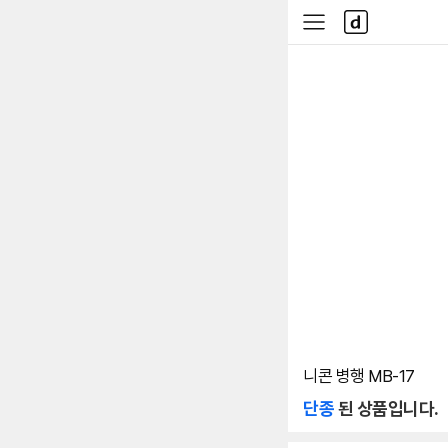
본문 바로가기
다
사
나
이
와
드
메
메
인
뉴
니콘 병행 MB-17
단종
된 상품입니다.