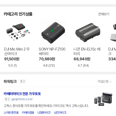
카테고리 인기상품
전체보기
DJI Mic Mini 2 무
SONY NP-FZ100
니콘 EN-EL15c 배
DJI
선마이크
배터리
터리
크
91,500
원
70,680
원
66,940
원
334
5.0
(1)
4.8
(212)
4.7
(64)
파워링크
가입신청
광고
카메라마이크 전문 가우포토
gauphoto.co.kr
광고
고독스 정식유통 가우포토를 확인하세요 / 마이크도 역시 고독스입니다.
스마트폰전용
카메라겸용
USB마이크
샷건마이크