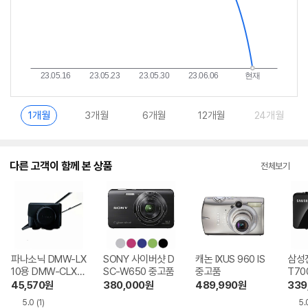
1개월
3개월
6개월
12개월
24개월
다른 고객이 함께 본 상품
전체보기
파나소닉 DMW-LX
SONY 사이버샷 D
캐논 IXUS 960 IS
삼성전
10용 DMW-CLX9
SC-W650 중고품
중고품
T70
속사케이스 정품
45,570
원
380,000
원
489,990
원
339
5.0
(1)
5.