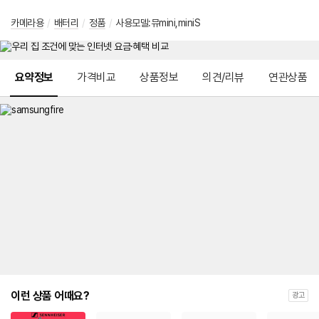
카메라용
/
배터리
/
정품
/
사용모델:뮤mini,miniS
메뉴 네비게이션
요약정보
가격비교
상품정보
의견/리뷰
연관상품
이런 상품 어때요?
광고