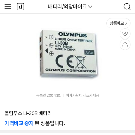
본문 바로가기
다
다나와
배터리/외장마이크
사
검
나
이
색
와
드
메
메
상품비교
인
뉴
관
심
공
유
등록월 2004.10.
이미지출처: 제조사제공
올림푸스 LI-30B 배터리
가격비교 중지
된 상품입니다.