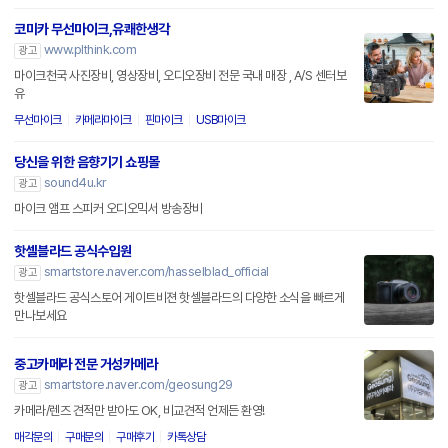
코미카 무선마이크,유쾌한생각
www.plthink.com
광고
마이크천국 사진장비, 영상장비, 오디오장비 전문 국내 매장 , A/S 센터보
유
무선마이크
카메라마이크
핀마이크
USB마이크
당신을 위한 음향기기 쇼핑몰
sound4u.kr
광고
마이크 앰프 스피커 오디오믹서 방송장비
핫셀블라드 공식수입원
smartstore.naver.com/hasselblad_official
광고
핫셀블라드 공식스토어 게이트비젼 핫셀블라드의 다양한 소식을 빠르게
만나보세요
중고카메라 전문 거성카메라
smartstore.naver.com/geosung29
광고
카메라/렌즈 견적만 받아도 OK, 비교견적 언제든 환영!
매각문의
구매문의
구매후기
카톡상담