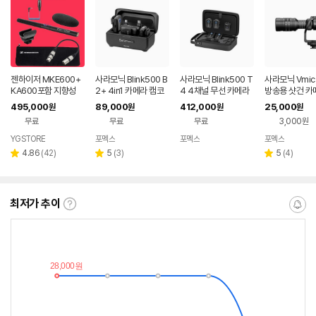
젠하이저 MKE600+
사라모닉 Blink500 B
사라모닉 Blink500 T
사라모닉 Vmic 
KA600포함 지향성
2+ 4in1 카메라 캠코
4 4채널 무선 카메라
방송용 샷건 카
샷건마이크(XLR암수
더 마이크
마이크 세트
이크
495,000
89,000
412,000
25,000
원
원
원
원
30CM포함)
무료
무료
무료
3,000원
YGSTORE
포멕스
포멕스
포멕스
네이버
네이버
네이버
네이버
페이
페이
페이
페이
리
리
리
4.86
(
42
)
5
(
3
)
5
(
4
)
별
별
별
뷰
뷰
뷰
점
점
점
수
수
수
최저가 추이
최
알
저
림
가
받
추
는
이
중
란?