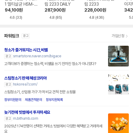
1 멀티살균 HSM-1
림 2233 DAILY
림 2233
이지
010TI
94,100
원
287,900
원
228,000
원
342
4.6
(33)
4.8
(85)
4.8
(436)
5.
파워링크
가입신청
광고
청소가 즐거워지는 시간,비쎌
smartstore.naver.com/bigace
광고
고객리뷰가 증명하는 청소력, 비쎌을 쓰기 전까진 청소가 아니었다?
스팀청소기 판매 혜성코리아
hskorea7.com/
광고
스팀청소기, 산업용 가구 가격 비교 견적 전문 쇼핑몰
정부지원문의
제품견적문의
정부지원목록
늦기전에 빗썸에서 투자하세요
m.bithumb.com
광고
2025년 174만명이 선택한 거래소 빗썸에서 다양한 혜택받고 거래하세
요