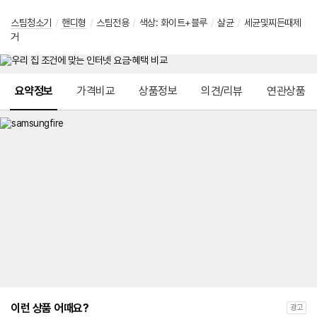
스팀청소기
/
핸디형
/
스팀전용
/
색상: 화이트+블루
/
살균
/
세균및찌든때제
거
메뉴 네비게이션
요약정보
가격비교
상품정보
의견/리뷰
연관상품
이런 상품 어때요?
광고