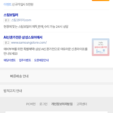
이벤트
신규가입시 5만원
스팀보일러
스팀코리아.com
광고
현장에 맞는 스팀보일러 제작,판매,수리 가능 24시 상담
AI신혼가전은 삼성스토어에서
www.samsungstore.com/
광고
예비부부를 위한 특별혜택! 삼성 AI신혼가전으로 여유러운 신혼라이프를
만나보세요!
웨딩이벤트
입주이벤트
오픈매장안내
빠른배송 안내
법적고지 안내
PC버전
로그인
개인정보처리방침
고객센터