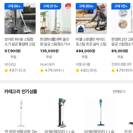
구매 60+
구매 370+
구매 390+
구매 1천+
보아르 워시B 스팀청
한경희생활과학 올인
비쎌 스팟클린 하이드
한경희 2단 고
소기 살균 물걸레 고압
원 살균 스팀청소기 H
로스팀 프로 습식 스팀
살균 스팀청소기
고온 핸디 스팀기 25
ESM-D2200 / 빈대
청소기 3700S + 프로
-D1200
97,900
139,000
484,000
89,000
원
원
원
원
초 초고속 예열분사
빈대퇴치
옥시 스팟앤스테인 23
무료
무료
무료
무료
6ml 4개
보아르샵
Hue스토어
비쎌 공식몰
한경희 생활과학
네이버
페이
리
리
리
리
4.67
(
423
)
4.79
(
999+
)
4.82
(
266
)
4.76
(
999
별
별
별
별
뷰
뷰
뷰
뷰
점
점
점
점
수
수
수
수
카테고리 인기상품
전체보기
한경희생활과학 2in
비쎌(BISSELL) 슬
비쎌(BISSELL) 슬
카처 