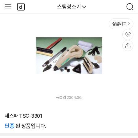
본문 바로가기
다
다나와
스팀청소기
사
검
나
이
색
와
드
메
메
상품비교
인
뉴
관
심
공
유
등록월 2004.06.
제스파 TSC-3301
단종
된 상품입니다.