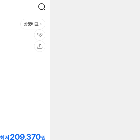
검
색
상품비교
관
심
공
유
209,370
최저
원