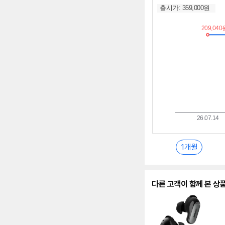
저
가
추
이
란?
1개월
다른 고객이 함께 본 상