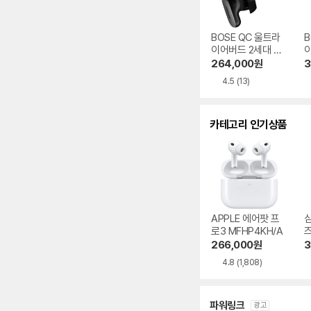
BOSE QC 울트라
B
이어버드 2세대 정
품
264,000
원
3
4.5
(13)
카테고리 인기상품
APPLE 에어팟 프
로3 MFHP4KH/A
즈
0
266,000
원
3
4.8
(1,808)
파워링크
광고