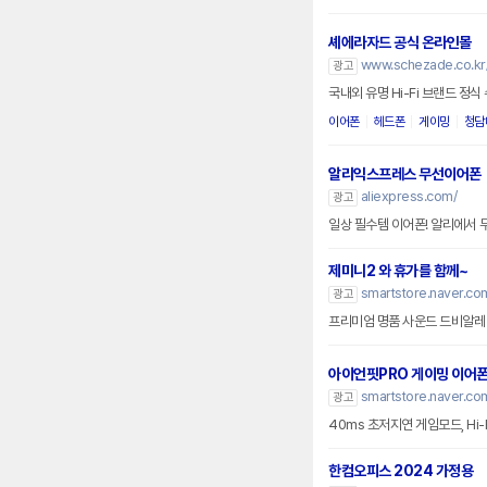
셰에라자드 공식 온라인몰
www.schezade.co.kr
광고
국내외 유명 Hi-Fi 브랜드 정
이어폰
헤드폰
게이밍
청담
알리익스프레스 무선이어폰
aliexpress.com/
광고
일상 필수템 이어폰! 알리에서
제미니2 와 휴가를 함께~
smartstore.naver.c
광고
프리미엄 명품 사운드 드비알레
아이언핏PRO 게이밍 이어
smartstore.naver.c
광고
40ms 초저지연 게임모드, Hi-
한컴오피스 2024 가정용