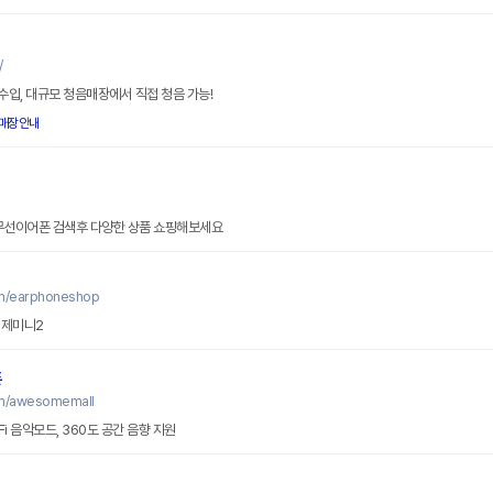
/
식 수입, 대규모 청음매장에서 직접 청음 가능!
매장안내
 무선이어폰 검색후 다양한 상품 쇼핑해보세요
om/earphoneshop
 제미니2
폰
om/awesomemall
Fi 음악모드, 360도 공간 음향 지원