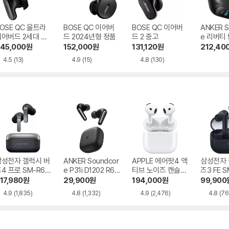
OSE QC 울트라
BOSE QC 이어버
BOSE QC 이어버
ANKER S
이어버드 2세대 중
드 2024년형 정품
드 2 중고
e 리버티 
고
203 정품
45,000
원
152,000
원
131,120
원
212,40
4.5
(13)
4.9
(15)
4.8
(130)
삼성전자 갤럭시 버
ANKER Soundcor
APPLE 에어팟4 액
삼성전자 
4 프로 SM-R64
e P31i D1202 R60
티브 노이즈 캔슬링
즈3 FE S
i NC
MXP93KH/A
17,980
원
29,900
원
194,000
원
99,900
4.9
(1,835)
4.8
(1,332)
4.9
(2,476)
4.8
(76