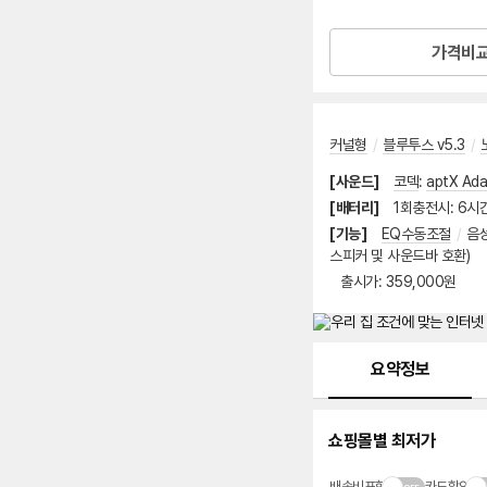
로켓배송
가격비
커널형
/
블루투스 v5.3
/
[사운드]
코덱
:
aptX Ada
[배터리]
1회충전시
:
6시
[기능]
EQ수동조절
/
음
스피커 및 사운드바 호환)
출시가
출시가: 359,000원
메뉴 네비게이션
요약정보
쇼핑몰별 최저가
배송비포함
카드할인