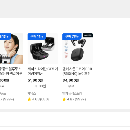
 1천+
구매 1천+
구매 7천+
우풍트 블루투스
제닉스 타이탄 GE5 게
앤커 사운드코어 P31i
 오픈형 귀걸이 귀
이밍이어폰
(R60i NC) 노이즈캔
 이어폰 귀걸이형
슬링 무선 블루투스 이
900
51,900
34,900
원
원
원
클립 러닝 귀찌이
어폰 D1202
무료
3,000원
무료
우풍트
제닉스
앤커 공식스토어
네이버
네이버
페이
페이
리
리
리
.7
(
999+
)
4.68
(
680
)
4.87
(
999+
)
별
별
뷰
뷰
뷰
점
점
수
수
수