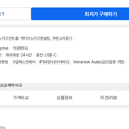
최저가 구매하기
교
1
노이즈컨트롤
:
액티브노이즈캔슬링
,
주변소리듣기
/
ptive
/
적응형EQ
/
간
/
최대재생
:
24시간
/
충전
:
USB-C
/
성명령
/
구글패스트페어
/
IPX4방수(이어버드)
/
Immersive Audio(공간음향 구현)
/
가격비교
상품정보
의견/리뷰