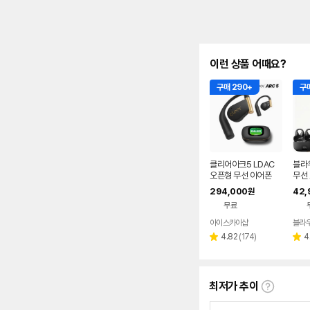
이런 상품 어때요?
구매 290+
구매
클리어아크5 LDAC
블라
오픈형 무선 이어폰
무선
찌형
294,000
42,
원
이어
무료
어폰
아이스카이샵
블라
네이버
페이
리
4.82
(
174
)
4
별
별
뷰
점
점
수
최저가 추이
최