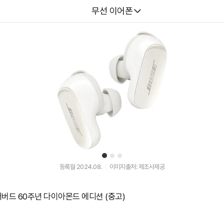
다나와
무선 이어폰
1
2
3
등록월 2024.08.
이미지출처: 제조사제공
어버드 60주년 다이아몬드 에디션 (중고)