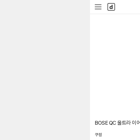
본문 바로가기
다
사
나
이
와
드
메
메
인
뉴
BOSE QC 울트라 이
쿠팡