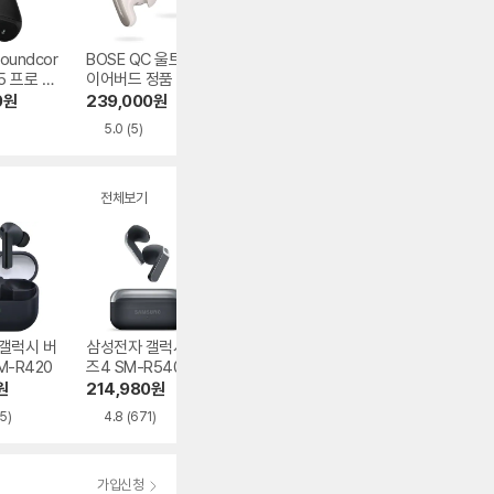
oundcor
BOSE QC 울트라
JBL TUNE BEAM
Creative AURV
5 프로 D1
이어버드 정품
2 정품
NA ACE 해외구
0
원
239,000
원
85,360
원
109,200
원
5.0
(5)
4.8
(248)
전체보기
갤럭시 버
삼성전자 갤럭시 버
샥즈 오픈핏 프로 T
삼성전자 갤럭시 
M-R420
즈4 SM-R540
010
즈3 프로 SM-R6
0N
원
214,980
원
284,000
원
231,280
원
5)
4.8
(671)
5.0
(100)
4.9
(2,882)
가입신청