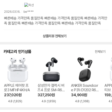
2026.03.16.
be****
빠른배송 가격만족 품질만족 빠른배송 가격만족 품질만족 빠른배송 가격만
족 품질만족 빠른배송 가격만족 품질만족 빠른배송 가격만족 품질만족
상품리뷰 전체보기
카테고리 인기상품
전체보기
APPLE 에어팟 프
삼성전자 갤럭시 버
ANKER Soundcor
APP
로3 MFHP4KH/A
즈4 프로 SM-R64
e P31i D1202 R60
티브
0
i NC
MXP
237,020
원
327,250
원
34,900
원
159
4.8
(1,829)
4.9
(1,859)
4.8
(1,368)
4.