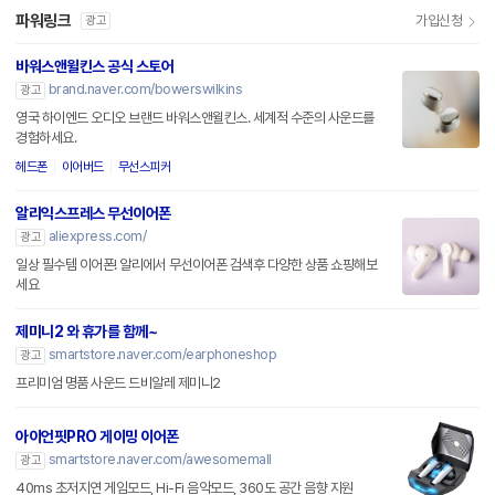
파워링크
가입신청
광고
바워스앤윌킨스 공식 스토어
brand.naver.com/bowerswilkins
광고
영국 하이엔드 오디오 브랜드 바워스앤윌킨스. 세계적 수준의 사운드를
경험하세요.
헤드폰
이어버드
무선스피커
알리익스프레스 무선이어폰
aliexpress.com/
광고
일상 필수템 이어폰! 알리에서 무선이어폰 검색후 다양한 상품 쇼핑해보
세요
제미니2 와 휴가를 함께~
smartstore.naver.com/earphoneshop
광고
프리미엄 명품 사운드 드비알레 제미니2
아이언핏PRO 게이밍 이어폰
smartstore.naver.com/awesomemall
광고
40ms 초저지연 게임모드, Hi-Fi 음악모드, 360도 공간 음향 지원