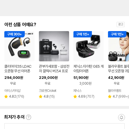
이런 상품 어때요?
광고
구매 300+
구매 1천+
구매 1천+
클리어아크5 LDAC
관부가세포함 - 삼성전
제닉스 타이탄 GE5 게
블라우풍트 블
오픈형 무선 이어폰
자 갤럭시 버즈4 프로
이밍이어폰
무선 오픈형 귀
R640 노이즈캔슬링
찌형 이어폰 귀
294,000
229,000
51,900
42,900
원
원
원
원
ANC 블루투스 무선
이어클립 러닝 
무료
무료
3,000원
무료
이어폰 관세포함
어폰
아이스카이샵
크로켓Croket
제닉스
블라우풍트
네이버
네이
네이버
네
페이
버페
페이
페
리
리
리
리
4.82
(
176
)
4.8
(
15
)
4.69
(
707
)
4.7
(
999+
)
별
별
별
별
이
뷰
뷰
뷰
뷰
점
점
점
점
수
수
수
수
최저가 추이
최
알
저
림