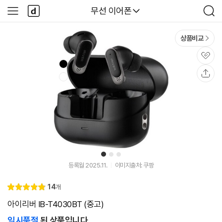
본문 바로가기
다
다나와
무선 이어폰
사
검
나
이
색
와
드
메
메
상품비교
인
뉴
관
심
공
유
1
2
3
등록월 2025.11.
이미지출처: 쿠팡
리
14
개
별
4.
뷰
점
9
아이리버 IB-T4030BT (중고)
일시품절
된 상품입니다.