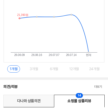
가
받
추
는
이
중
란?
1개월
3개월
6개월
12개월
24개월
의견/리뷰
더보기
14
다나와 상품의견
쇼핑몰 상품리뷰