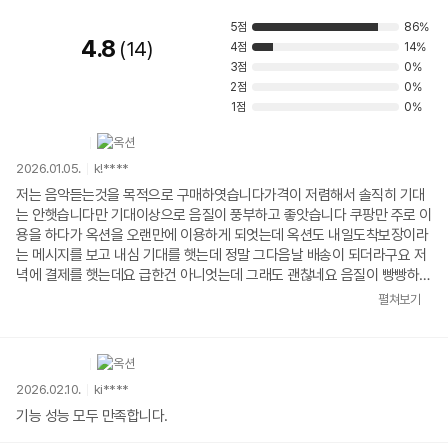
5점
86%
4.8
14
4점
14%
3점
0%
2점
0%
1점
0%
2026.01.05.
k!****
저는 음악듣는것을 목적으로 구매하엿습니다가격이 저렴해서 솔직히 기대
는 안햇습니다만 기대이상으로 음질이 풍부하고 좋앗습니다 쿠팡만 주로 이
용을 하다가 옥션을 오랜만에 이용하게 되엇는데 옥션도 내일도착보장이라
는 메시지를 보고 내심 기대를 햇는데 정말 그다음날 배송이 되더라구요 저
녁에 결제를 햇는데요 급한건 아니엇는데 그래도 괜찮네요 음질이 빵빵하고
머 에어팟이나 버즈같은것까지는 아니지만 가격대비 우수한 음질과 통화품
펼쳐보기
질 덕분에 그래도 가격대비 우수햇습니다 감사합니다
2026.02.10.
ki****
기능 성능 모두 만족합니다.