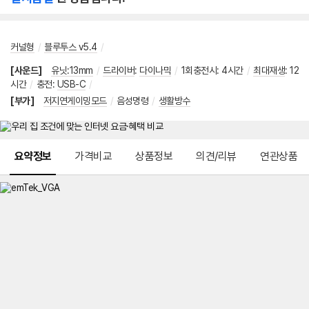
커널형
/
블루투스 v5.4
/
[사운드]
유닛:13mm
/
드라이버
:
다이나믹
/
1회충전시
:
4시간
/
최대재생
:
12
시간
/
충전
:
USB-C
/
[부가]
저지연게이밍모드
/
음성명령
/
생활방수
메뉴 네비게이션
요약정보
가격비교
상품정보
의견/리뷰
연관상품