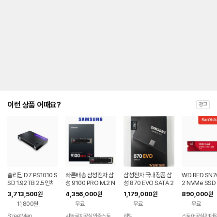
이런 상품 어때요?
광고
솔리딤 D7 PS1010 S
빠른배송 삼성전자 삼
삼성전자 국내정품 삼
WD RED SN7
SD 1.92TB 2.5인치
성 9100 PRO M.2 N
성 870 EVO SATA 2
2 NVMe SSD
PCIe 5.0 실버
VMe SSD 8TB
TB
(대원씨티에스 
3,713,500
4,356,000
1,179,000
890,000
원
원
원
원
11,800원
무료
무료
무료
StreetMap
시놀로지공식인증스토리지케이
리템
스토어공식판매
네이버