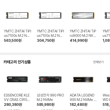
YMTC ZHITAI TiPl
YMTC ZHITAI TiPl
YMTC ZHITAI TiP
YMTC 
us7100s M.2 NV
us7100s M.2 NV
ro9000 M.2 NVM
us71
Me 2TB
Me 1TB
e 1TB
Me 
563,500
원
304,750
원
414,990
원
1,0
카테고리 인기상품
전체보기
ESSENCORE KLE
삼성전자 990 PRO
ADATA LEGEND
West
VV CRAS C910G
M.2 NVMe
900 M.2 NVMe 파
WD 
M.2 NVMe
인인포
0X 
280,380
원
585,980
원
182,480
원
518