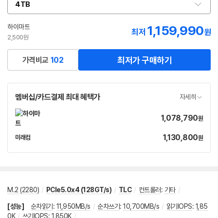
4TB
옵
션
선
하이마트
1,159,990
최저
원
택
2,500원
최저가 구매하기
가격비교
102
멤버십/카드결제 최대 혜택가
자세히
1,078,790
가
원
격
1,130,800
가
미래컴
원
네
격
이
버
페
이
M.2 (2280)
/
PCIe5.0x4 (128GT/s)
/
TLC
/
컨트롤러
:
기타
/
[성능]
순차읽기
:
11,950MB/s
/
순차쓰기
:
10,700MB/s
/
읽기IOPS
:
1,85
0K
/
쓰기IOPS
:
1,850K
/