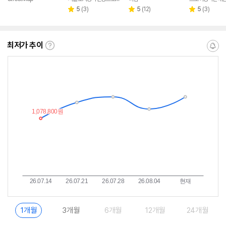
페이
리
리
리
5
(
3
)
5
(
12
)
5
(
3
)
별
별
별
뷰
뷰
뷰
점
점
점
수
수
수
최저가 추이
최
알
저
림
가
받
추
는
이
중
란?
1개월
3개월
6개월
12개월
24개월