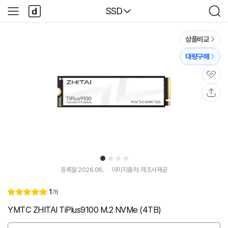
본문 바로가기
다
다나와
SSD
사
검
나
이
색
와
드
메
메
상품비교
인
뉴
대량구매
관
심
공
유
1
2
3
4
등록월 2026.06.
이미지출처: 제조사제공
리
1
개
별
5.
뷰
점
0
YMTC ZHITAI TiPlus9100 M.2 NVMe (4TB)