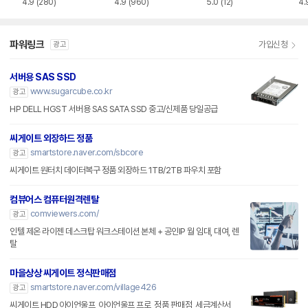
4.9
(280)
4.9
(960)
5.0
(12)
4.
파워링크
가입신청
광고
서버용 SAS SSD
www.sugarcube.co.kr
광고
HP DELL HGST 서버용 SAS SATA SSD 중고/신제품 당일공급
씨게이트 외장하드 정품
smartstore.naver.com/sbcore
광고
씨게이트 원터치 데이터복구 정품 외장하드 1TB/2TB 파우치 포함
컴뷰어스 컴퓨터원격렌탈
comviewers.com/
광고
인텔 제온 라이젠 데스크탑 워크스테이션 본체 + 공인IP 월 임대, 대여, 렌
탈
마을상상 씨게이트 정식판매점
smartstore.naver.com/village426
광고
씨게이트 HDD,아이언울프, 아이언울프 프로, 정품 판매점, 세금계산서