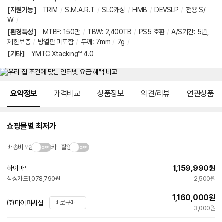
[지원기능]
TRIM
/
S.M.A.R.T
/
SLC캐싱
/
HMB
/
DEVSLP
/
전용 S/
W
/
[환경특성]
MTBF
:
150만
/
TBW
:
2,400TB
/
PS5 호환
/
A/S기간
:
5년
,
제한보증
/
방열판 미포함
/
두께
:
7mm
/
7g
/
[기타]
YMTC Xtacking™ 4.0
메뉴 네비게이션
요약정보
가격비교
상품정보
의견/리뷰
연관상품
쇼핑몰별 최저가
배송비포함
카드할인
1,159,990
원
하이마트
삼성카드
1,078,790원
2,500원
1,160,000
원
㈜마이피씨샵
바로구매
3,000원