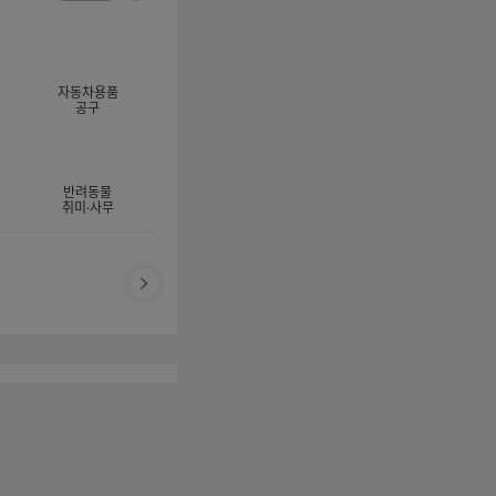
너
이
전
자
지
체
동
보
롤
기
링
자동차용품
멈
공구
춤
반려동물
취미·사무