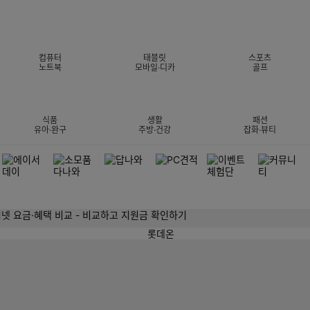
컴퓨터
태블릿
스포츠
노트북
모바일·디카
골프
식품
생활
패션
유아·완구
주방·건강
잡화·뷰티