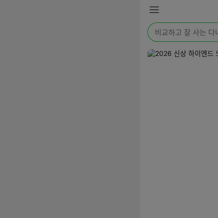
본문 바로가기
메
뉴
검
색
어
를
입
력
해
주
세
요