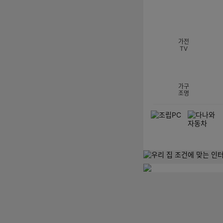
섹션 카테고리
가전
TV
가구
조명