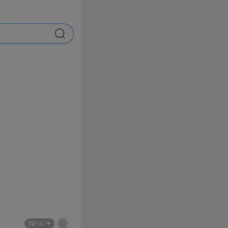
검색
배
페
12
/14