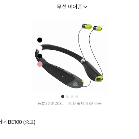
다나와
무선 이어폰
1
2
3
4
등록월 2017.08.
이미지출처: 제조사제공
 BE100 (중고)