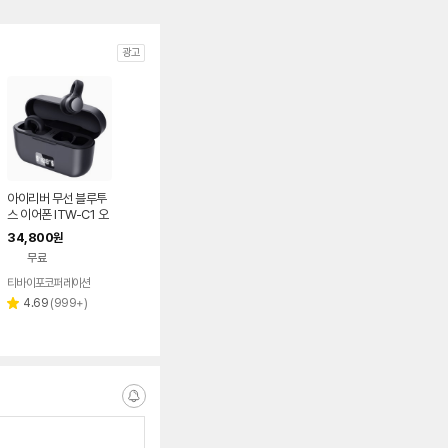
광고
아이리버 무선 블루투
스 이어폰 ITW-C1 오
픈형 러닝 자전거 운동
34,800
원
용 초경량 이어커프 이
무료
어폰 블랙
티바이포코퍼레이션
리
4.69
(
999+
)
별
뷰
점
수
알
림
받