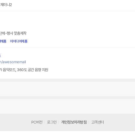
 제미니2
/단체-행사 맞춤제작
답례품
아이디어제품
폰
om/awesomemall
Fi 음악모드, 360도 공간 음향 지원
PC버전
로그인
개인정보처리방침
고객센터