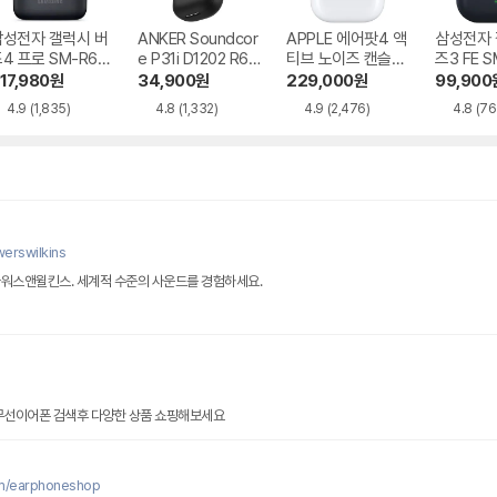
삼성전자 갤럭시 버
ANKER Soundcor
APPLE 에어팟4 액
삼성전자 
4 프로 SM-R64
e P31i D1202 R60
티브 노이즈 캔슬링
즈3 FE S
i NC
MXP93KH/A
17,980
원
34,900
원
229,000
원
99,900
4.9
(1,835)
4.8
(1,332)
4.9
(2,476)
4.8
(76
erswilkins
바워스앤윌킨스. 세계적 수준의 사운드를 경험하세요.
 무선이어폰 검색후 다양한 상품 쇼핑해보세요
om/earphoneshop