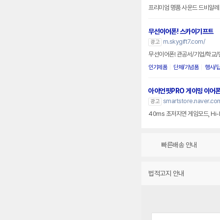
프리미엄 명품 사운드 드비알레
무선이어폰! 스카이기프트
m.skygift7.com/
광고
무선이어폰! 관공서/기업/학교
인기제품
단체/기념품
행사/
아이언핏PRO 게이밍 이어
smartstore.naver.c
광고
40ms 초저지연 게임모드, Hi-
빠른배송 안내
법적고지 안내