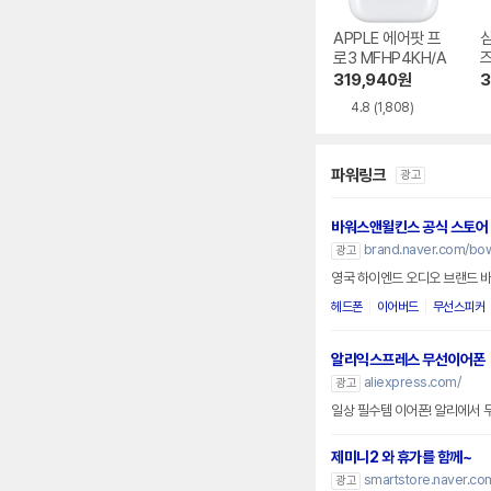
APPLE 에어팟 프
로3 MFHP4KH/A
즈
0
319,940
원
3
4.8
(1,808)
파워링크
광고
바워스앤윌킨스 공식 스토어
brand.naver.com/bow
광고
영국 하이엔드 오디오 브랜드 
헤드폰
이어버드
무선스피커
알리익스프레스 무선이어폰
aliexpress.com/
광고
일상 필수템 이어폰! 알리에서
제미니2 와 휴가를 함께~
smartstore.naver.c
광고