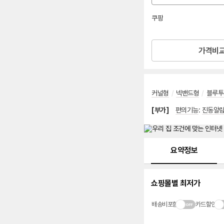
션
선
쿠팡
택
로켓배송
가격비
커널형
/
넥밴드형
/
블루투스
[부가]
편의기능
:
진동알
메뉴 네비게이션
요약정보
쇼핑몰별 최저가
배송비포함
카드할인