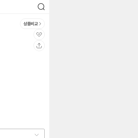
검
색
상품비교
관
심
공
유