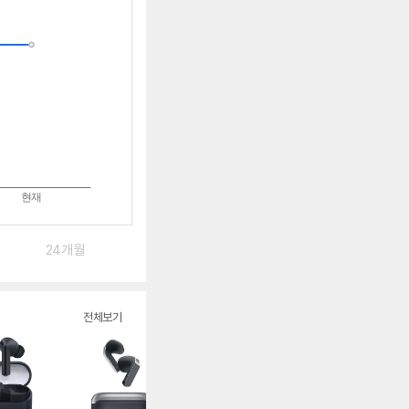
는
중
24개월
전체보기