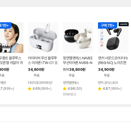
 1천+
구매 7천+
우풍트 블루투스
아이리버 무선 블루투
청연엠엔에스 NAVEE
앤커 사운드코어 P31i
 오픈형 귀걸이 귀
스 이어폰 ITW-C1 오
무선이어폰 NV88-N
(R60i NC) 노이즈캔
 이어폰 귀걸이형
픈형 러닝 자전거 운동
TW1 커널형 노이즈캔
슬링 무선 블루투스 이
900
34,800
38,800
34,900
원
원
최저
원
원
클립 러닝 귀찌이
용 초경량 이어커프 이
슬링
어폰 D1202
무료
무료
무료
무료
어폰 화이트
우풍트
티바이포코퍼레이션
청연엠엔에스
앤커 공식스토어
리
리
리
리
.7
(
999+
)
4.69
(
999+
)
4.96
(
50
)
4.87
(
999+
)
별
별
별
뷰
뷰
뷰
뷰
판매처53
점
점
점
수
수
수
수