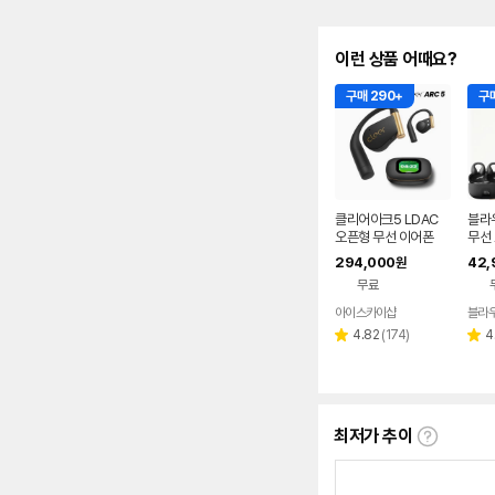
이런 상품 어때요?
구매 290+
구매
클리어아크5 LDAC
블라
오픈형 무선 이어폰
무선
찌형
294,000
42,
원
이어
무료
어폰
아이스카이샵
블라
네이버
페이
리
4.82
(
174
)
4
별
별
뷰
점
점
수
최저가 추이
최
저
가