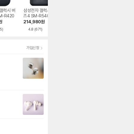
갤럭시 버
삼성전자 갤럭시 버
샥즈 오픈핏 프로 T
삼성전자 갤럭시 
M-R420
즈4 SM-R540
010
즈3 프로 SM-R6
0N
원
214,980
원
332,100
원
231,280
원
5)
4.8
(671)
5.0
(100)
4.9
(2,882)
가입신청