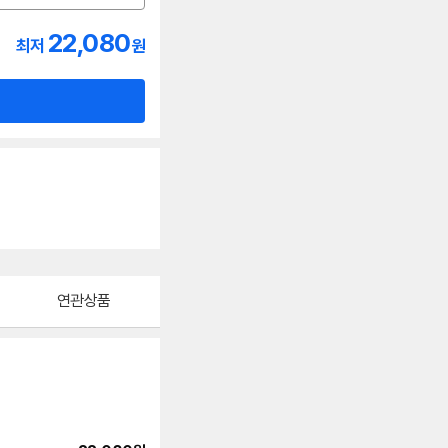
22,080
최저
원
연관상품