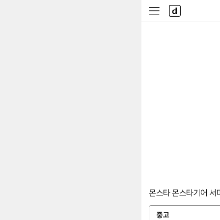
본문 바로가기
다
사
나
이
와
드
메
메
인
뉴
몬스타 몬스타기어 서머너
중고
옵