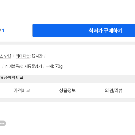
최저가 구매하기
교
1
 v4.1
/
최대재생
:
12시간
/
림
/
케이블특징
:
자동줄감기
/
무게
:
70g
가격비교
상품정보
의견/리뷰