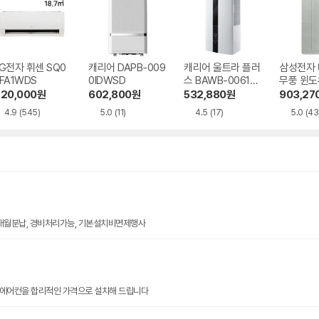
G전자 휘센 SQ0
캐리어 DAPB-009
캐리어 울트라 플러
삼성전자
FA1WDS
0IDWSD
스 BAWB-0061YA
무풍 윈도
WSD
06C715
20,000
원
602,800
원
532,880
원
903,27
4.9
(545)
5.0
(11)
4.5
(17)
5.0
(43
0개월분납, 경비처리가능, 기본설치비면제행사
품 에어컨을 합리적인 가격으로 설치해 드립니다