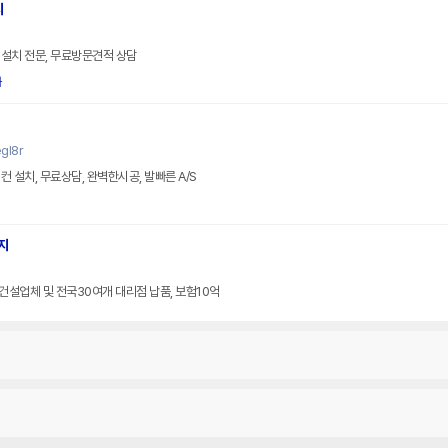
치
설치 전문, 무료방문견적 상담
화
gl8r
 설치, 무료상담, 완벽한시공, 발빠른 A/S
지
군건설업체 및 전국30여개 대리점 납품, 보험10억