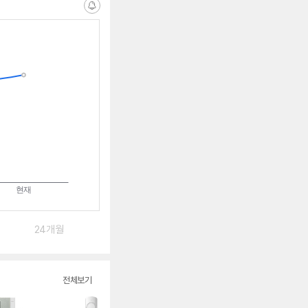
알
림
받
는
중
24개월
전체보기