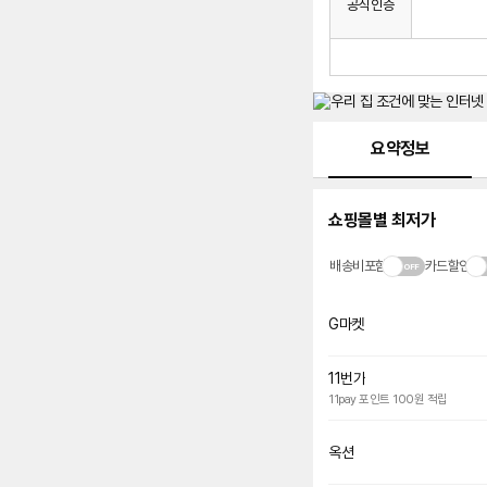
공식인증
설
컨
치
구
비
매
시
발
생
되
메뉴 네비게이션
는
요약정보
설
치
비
쇼핑몰별 최저가
에
대
한
배송비포함
카드할인
안
내
를
G마켓
나
타
내
11번가
는
11pay 포인트 100원 적립
표
입
니
옥션
다.