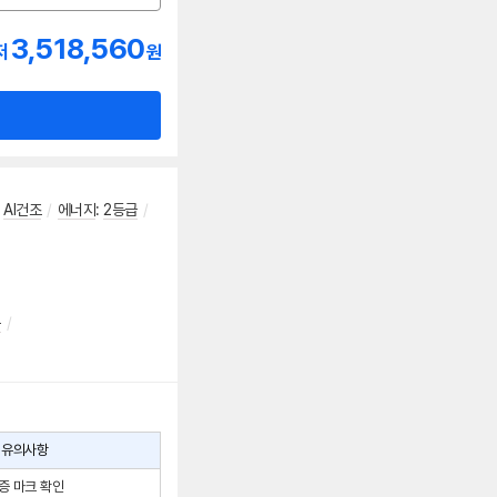
3,518,560
저
원
AI건조
/
에너지
:
2등급
/
능
/
유의사항
증 마크 확인