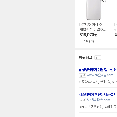
LG전자 휘센 오브
L
제컬렉션 듀얼호스
6
PQ08FDWBS
818,070
원
4
4.8
(71)
파워링크
광고
삼성냉난방기 렌탈 접수센터
www.sh홈쇼핑.com
광고
천장형냉난방기, 스탠드형, 6
시스템에어컨 전문시공 설치
시스템에어컨.com
광고
BIN-시스템은 삼성,LG의 정