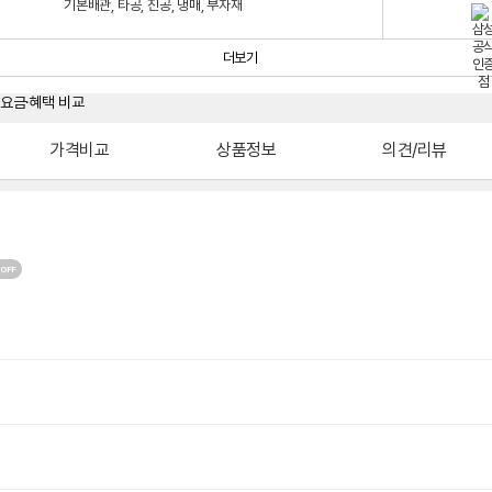
기본배관, 타공, 진공, 냉매, 부자재
더보기
가격비교
상품정보
의견/리뷰