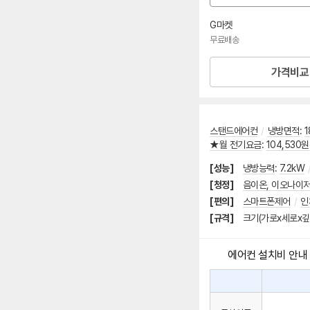
션
선
G마켓
택
무료배송
가격비교
스탠드에어컨
/
냉방면적
:
1
★월 전기요금
:
104,530원
[성능]
냉방능력
:
7.2kW
[청정]
음이온, 이오나이
[편의]
스마트폰제어
/
인
[규격]
크기(가로x세로x깊이
에어컨 설치비 안내
에
에
어
컨
어