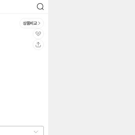
검
색
상품비교
관
심
공
유