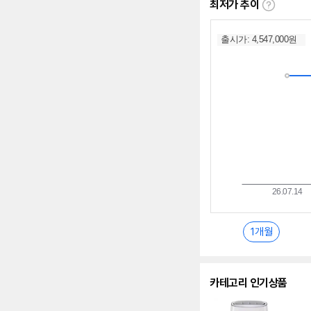
최저가 추이
최
저
가
추
이
란?
1개월
카테고리 인기상품