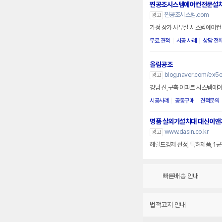
찐공조시스템에어컨전문설
찐공조시스템.com
광고
가정 상가 사무실 시스템에어컨 
무료 견적
시공 사례
상담 전
올림공조
blog.naver.com/ex5e
광고
경남 신,구축 아파트 시스템에어컨
시공사례
공동구매
견적문의
명품 실외기설치대 대신이앤
www.dasin.co.kr
광고
헤럴드경제 선정, 특허제품, 1
빠른배송 안내
법적고지 안내