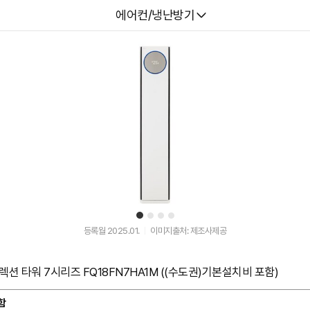
다나와
에어컨/냉난방기
1
2
3
4
등록월 2025.01.
이미지출처: 제조사제공
션 타워 7시리즈 FQ18FN7HA1M ((수도권)기본설치비 포함)
함