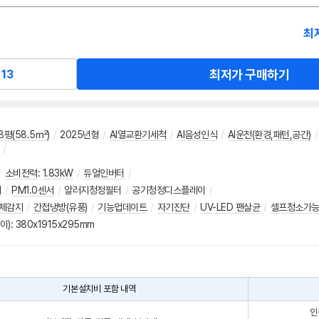
최
최저가 구매하기
13
8평(58.5㎡)
/
2025년형
/
AI열교환기세척
/
AI음성인식
/
AI운전(환경,패턴,공간)
/
/
/
소비전력
:
1.83kW
/
듀얼인버터
/
저
/
PM1.0센서
/
알러지청정필터
/
공기청정디스플레이
/
체감지
/
간접냉방(유풍)
/
기능업데이트
/
자기진단
/
UV-LED 팬살균
/
셀프청소가
): 380x1915x295mm
기본설치비 포함 내역
인