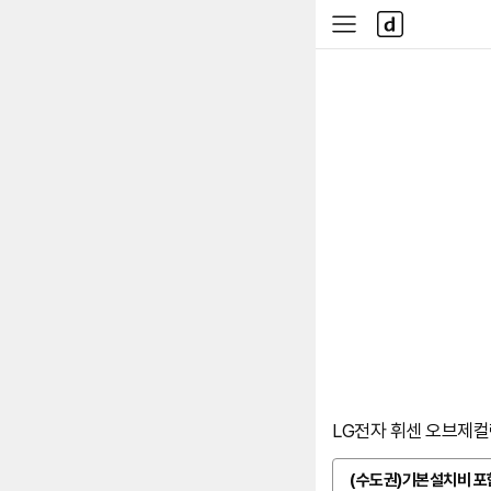
본문 바로가기
다
사
나
이
와
드
메
메
인
뉴
LG전자 휘센 오브제컬렉
(수도권)기본설치비 포
옵