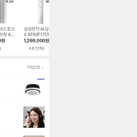
 비스포크
삼성전자 AI Q900
LG전자 휘센 SQ0
삼성전자 AI Q90
우핏 AW
0 AF60F17D11GS
6FJ1WFS
0 AF60F19D11G
5EWAZ
S
0
원
1,269,000
원
653,380
원
1,999,000
원
)
4.8
(1,119)
4.7
(55)
4.9
(1,252)
가입신청