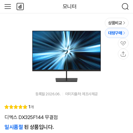
본문 바로가기
다
모니터
사
검
나
이
색
와
드
메
메
상품비교
인
뉴
대량구매
관
심
공
유
등록월 2026.06.
이미지출처: 제조사제공
리
1
개
별
5.
뷰
점
0
디엑스 DX325F144 무결점
일시품절
된 상품입니다.