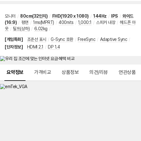
모니터
/
80cm(32인치)
/
FHD(1920 x 1080)
/
144Hz
/
IPS
/
와이드
(16:9)
/
평면
/
1ms(MPRT)
/
400nits
/
1,000:1
/
스피커 내장
/
헤드폰 아
웃
/
틸트(상하)
/
6.02kg
/
[게임특화]
조준선 표시
/
G-Sync 호환
/
FreeSync
/
Adaptive Sync
/
[단자정보]
HDMI 2.1
/
DP 1.4
메뉴 네비게이션
요약정보
가격비교
상품정보
의견/리뷰
연관상품