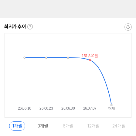
최저가 추이
최
알
저
림
가
받
추
는
이
중
란?
1개월
3개월
6개월
12개월
24개월