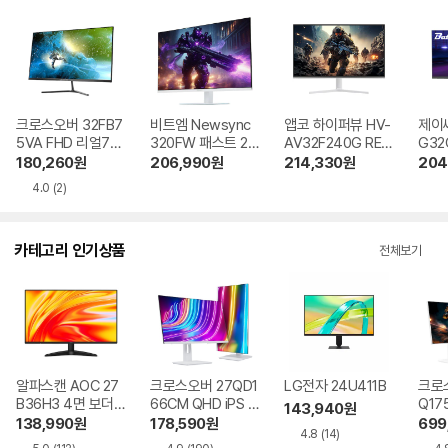
크로스오버 32FB7
비트엠 Newsync
앱코 하이퍼뷰 HV-
제이
5VA FHD 리얼75
320FW 패스트 20
AV32F240G REA
G32
무결점
0 FPS 화이트 무결
L 240 HDR 무결점
0 
180,260
원
206,990
원
214,330
원
204
점
4.0
(2)
카테고리 인기상품
전체보기
알파스캔 AOC 27
크로스오버 27QD1
LG전자 24U411B
크로스
B36H3 4면 보더리
66CM QHD iPS U
Q17
143,940
원
스 IPS 120 시력보
SB-C 화이트 Ai 멀
QHD
138,990
원
178,590
원
699
4.8
(14)
호 무결점
티스탠드
Ai 