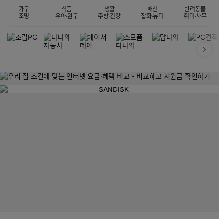
가구
식품
생활
패션
반려동물
조명
유아·완구
주방·건강
잡화·뷰티
취미·사무