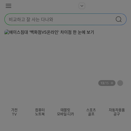
본문 바로가기
다
서
메
나
비
뉴
와
검
스
검색
색
더
어
보
를
기
입
력
해
주
세
요
배
페
13
/15
너
이
전
자
섹션 카테고리
지
체
동
보
롤
기
링
가전
컴퓨터
태블릿
스포츠
자동차용품
멈
TV
노트북
모바일·디카
골프
공구
춤